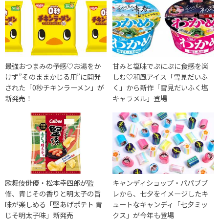
最強おつまみの予感♡お湯をか
甘みと塩味でぷにぷに食感を楽
けず”そのままかじる用”に開発
しむ♡和風アイス「雪見だいふ
された「0秒チキンラーメン」が
く」から新作「雪見だいふく塩
新発売！
キャラメル」登場
歌舞伎俳優・松本幸四郎が監
キャンディショップ・パパブブ
修、青じその香りと明太子の旨
レから、七夕をイメージしたキ
味が楽しめる「堅あげポテト 青
ュートなキャンディ「七夕ミッ
じそ明太子味」新発売
クス」が今年も登場