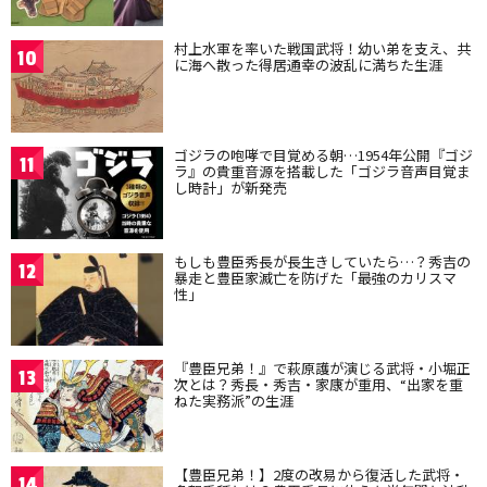
村上水軍を率いた戦国武将！幼い弟を支え、共
10
に海へ散った得居通幸の波乱に満ちた生涯
ゴジラの咆哮で目覚める朝…1954年公開『ゴジ
11
ラ』の貴重音源を搭載した「ゴジラ音声目覚ま
し時計」が新発売
もしも豊臣秀長が長生きしていたら…？秀吉の
12
暴走と豊臣家滅亡を防げた「最強のカリスマ
性」
『豊臣兄弟！』で萩原護が演じる武将・小堀正
13
次とは？秀長・秀吉・家康が重用、“出家を重
ねた実務派”の生涯
【豊臣兄弟！】2度の改易から復活した武将・
14