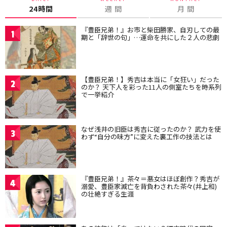
24時間
週 間
月 間
『豊臣兄弟！』お市と柴田勝家、自刃しての最
1
期と「辞世の句」…運命を共にした２人の悲劇
【豊臣兄弟！】秀吉は本当に「女狂い」だった
2
のか？ 天下人を彩った11人の側室たちを時系列
で一挙紹介
なぜ浅井の旧臣は秀吉に従ったのか？ 武力を使
3
わず“自分の味方”に変えた裏工作の技法とは
『豊臣兄弟！』茶々＝悪女はほぼ創作？秀吉が
4
溺愛、豊臣家滅亡を背負わされた茶々(井上和)
の壮絶すぎる生涯