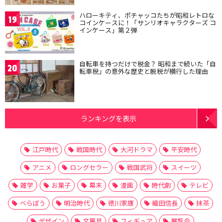
ハローキティ、ポチャッコたちが昭和レトロな
19
コインケースに！「サンリオキャラクターズ コ
インケース」第２弾
自転車を持つだけで税金？ 昭和まで続いた「自
20
転車税」の意外な歴史と脱税が横行した理由
ランキングを表示
江戸時代
戦国時代
大河ドラマ
平安時代
アニメ
ロングセラー
戦国武将
スイーツ
雑学
お菓子
幕末
漫画
時代劇
テレビ
べらぼう
明治時代
徳川家康
織田信長
抹茶
デザイン
文房具
フィギュア
展覧会