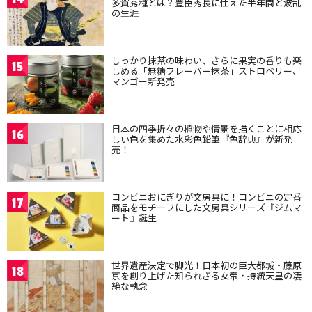
多賀秀種とは？豊臣秀長に仕えた半年間と波乱
の生涯
しっかり抹茶の味わい、さらに果実の香りも楽
15
しめる「無糖フレーバー抹茶」ストロベリー、
マンゴー新発売
日本の四季折々の植物や情景を描くことに相応
16
しい色を集めた水彩色鉛筆『色辞典』が新発
売！
コンビニおにぎりが文房具に！コンビニの定番
17
商品をモチーフにした文房具シリーズ『ジムマ
ート』誕生
世界遺産決定で脚光！日本初の巨大都城・藤原
18
京を創り上げた知られざる女帝・持統天皇の凄
絶な執念