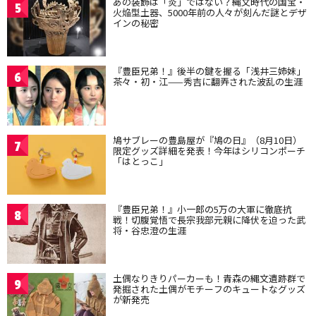
あの装飾は「炎」ではない？縄文時代の国宝・
5
火焔型土器、5000年前の人々が刻んだ謎とデザ
インの秘密
『豊臣兄弟！』後半の鍵を握る「浅井三姉妹」
6
茶々・初・江——秀吉に翻弄された波乱の生涯
鳩サブレーの豊島屋が『鳩の日』（8月10日）
7
限定グッズ詳細を発表！今年はシリコンポーチ
「はとっこ」
『豊臣兄弟！』小一郎の5万の大軍に徹底抗
8
戦！切腹覚悟で長宗我部元親に降伏を迫った武
将・谷忠澄の生涯
土偶なりきりパーカーも！青森の縄文遺跡群で
9
発掘された土偶がモチーフのキュートなグッズ
が新発売