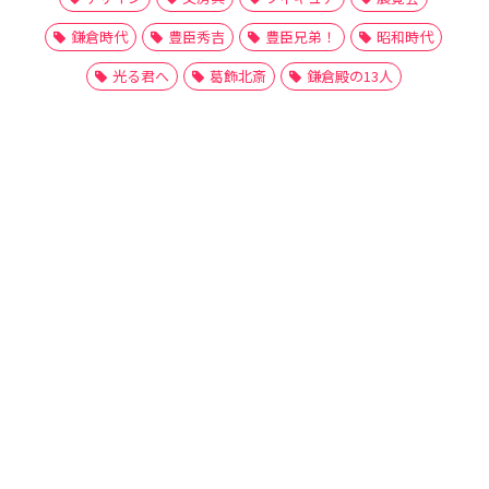
鎌倉時代
豊臣秀吉
豊臣兄弟！
昭和時代
光る君へ
葛飾北斎
鎌倉殿の13人