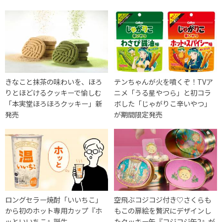
きなこと抹茶の味わいを、ほろ
テンちゃんが火を噴くぞ！TVア
りとほどけるクッキーで愉しむ
ニメ「うる星やつら」と初コラ
「本実堂ほろほろクッキー」新
ボした「じゃがりこ辛いやつ」
発売
が期間限定発売
ロングセラー焼酎「いいちこ」
空飛ぶコジコジ付き♡さくらも
から初のホット専用カップ『ホ
もこの扉絵を贅沢にデザインし
ッといいちこ』誕生
たクッキー缶『コジコジ缶2』が