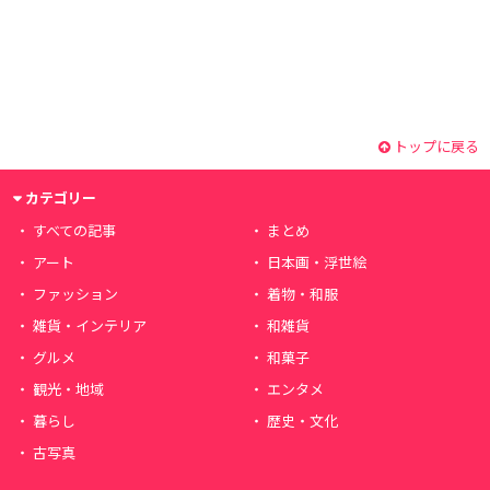
トップに戻る
カテゴリー
すべての記事
まとめ
アート
日本画・浮世絵
ファッション
着物・和服
雑貨・インテリア
和雑貨
グルメ
和菓子
観光・地域
エンタメ
暮らし
歴史・文化
古写真