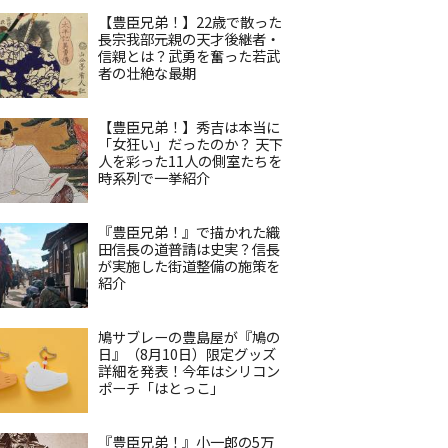
【豊臣兄弟！】22歳で散った
長宗我部元親の天才後継者・
信親とは？武勇を奮った若武
者の壮絶な最期
【豊臣兄弟！】秀吉は本当に
「女狂い」だったのか？ 天下
人を彩った11人の側室たちを
時系列で一挙紹介
『豊臣兄弟！』で描かれた織
田信長の道普請は史実？信長
が実施した街道整備の施策を
紹介
鳩サブレーの豊島屋が『鳩の
日』（8月10日）限定グッズ
詳細を発表！今年はシリコン
ポーチ「はとっこ」
『豊臣兄弟！』小一郎の5万