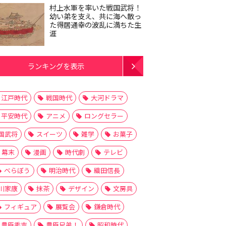
村上水軍を率いた戦国武将！
幼い弟を支え、共に海へ散っ
た得居通幸の波乱に満ちた生
涯
ランキングを表示
江戸時代
戦国時代
大河ドラマ
平安時代
アニメ
ロングセラー
国武将
スイーツ
雑学
お菓子
幕末
漫画
時代劇
テレビ
べらぼう
明治時代
織田信長
川家康
抹茶
デザイン
文房具
フィギュア
展覧会
鎌倉時代
豊臣秀吉
豊臣兄弟！
昭和時代