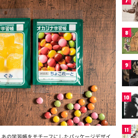
7
8
9
10
11
、あの学習帳をモチーフにしたパッケージデザイ