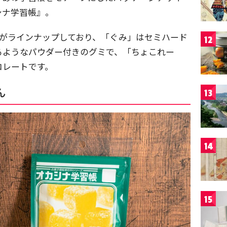
シナ学習帳』。
類がラインナップしており、「ぐみ」はセミハード
12
るようなパウダー付きのグミで、「ちょこれー
コレートです。
ん
13
14
15