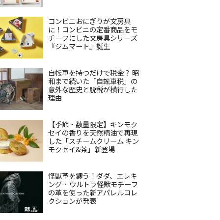
コンビニおにぎりが文房具
に！コンビニの定番商品をモ
チーフにした文房具シリーズ
『ジムマート』誕生
自転車を持つだけで税金？ 昭
和まで続いた「自転車税」の
意外な歴史と脱税が横行した
理由
【季節・数量限定】キンモク
セイの香りを天然精油で再現
した「スチームクリーム キン
モクセイ&茶」新登場
怪獣革を纏う！ダダ、エレキ
ング…ウルトラ怪獣モチーフ
の革を使った新アパレルコレ
クションが発表