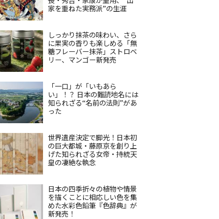
家を重ねた実務派”の生涯
しっかり抹茶の味わい、さら
に果実の香りも楽しめる「無
糖フレーバー抹茶」ストロベ
リー、マンゴー新発売
「一口」が「いもあら
い」！？ 日本の難読地名には
知られざる“名前の法則”があ
った
世界遺産決定で脚光！日本初
の巨大都城・藤原京を創り上
げた知られざる女帝・持統天
皇の凄絶な執念
日本の四季折々の植物や情景
を描くことに相応しい色を集
めた水彩色鉛筆『色辞典』が
新発売！