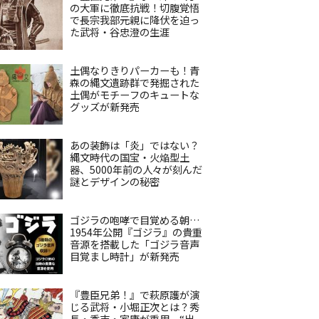
の大軍に徹底抗戦！切腹覚悟
で長宗我部元親に降伏を迫っ
た武将・谷忠澄の生涯
土偶なりきりパーカーも！青
森の縄文遺跡群で発掘された
土偶がモチーフのキュートな
グッズが新発売
あの装飾は「炎」ではない？
縄文時代の国宝・火焔型土
器、5000年前の人々が刻んだ
謎とデザインの秘密
ゴジラの咆哮で目覚める朝…
1954年公開『ゴジラ』の貴重
音源を搭載した「ゴジラ音声
目覚まし時計」が新発売
『豊臣兄弟！』で萩原護が演
じる武将・小堀正次とは？秀
長・秀吉・家康が重用、“出