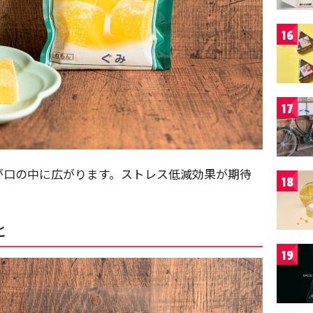
16
17
が口の中に広がります。ストレス低減効果が期待
18
。
と
19