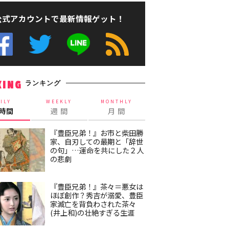
公式アカウントで最新情報ゲット！
ランキング
KING
ILY
WEEKLY
MONTHLY
4時間
週 間
月 間
『豊臣兄弟！』お市と柴田勝
家、自刃しての最期と「辞世
の句」…運命を共にした２人
の悲劇
『豊臣兄弟！』茶々＝悪女は
ほぼ創作？秀吉が溺愛、豊臣
家滅亡を背負わされた茶々
(井上和)の壮絶すぎる生涯