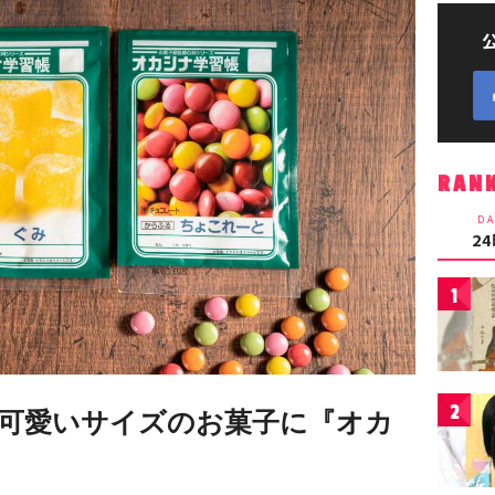
RAN
DA
2
1
2
可愛いサイズのお菓子に『オカ