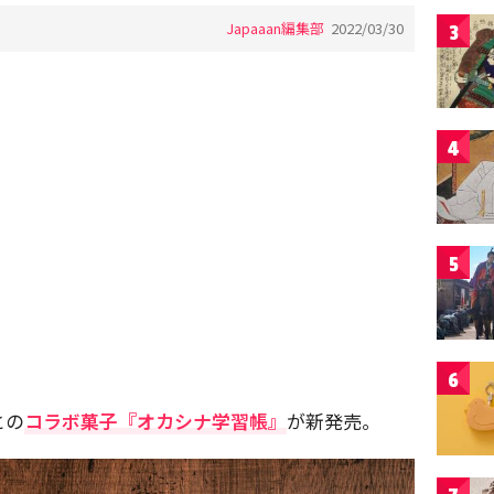
Japaaan編集部
2022/03/30
3
4
5
6
との
コラボ菓子『オカシナ学習帳』
が新発売。