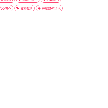
光る君へ
葛飾北斎
鎌倉殿の13人