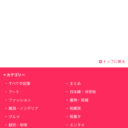
トップに戻る
カテゴリー
すべての記事
まとめ
アート
日本画・浮世絵
ファッション
着物・和服
雑貨・インテリア
和雑貨
グルメ
和菓子
観光・地域
エンタメ