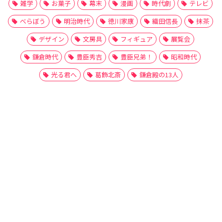
雑学
お菓子
幕末
漫画
時代劇
テレビ
べらぼう
明治時代
徳川家康
織田信長
抹茶
デザイン
文房具
フィギュア
展覧会
鎌倉時代
豊臣秀吉
豊臣兄弟！
昭和時代
光る君へ
葛飾北斎
鎌倉殿の13人