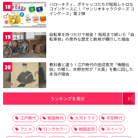
ハローキティ、ポチャッコたちが昭和レトロな
18
コインケースに！「サンリオキャラクターズ コ
インケース」第２弾
自転車を持つだけで税金？ 昭和まで続いた「自
19
転車税」の意外な歴史と脱税が横行した理由
教科書と違う！江戸時代の田沼意次「賄賂伝
20
説」の嘘と、水野忠邦が「大奥」を敵に回した
本当の理由
ランキングを表示
江戸時代
戦国時代
大河ドラマ
平安時代
アニメ
ロングセラー
戦国武将
スイーツ