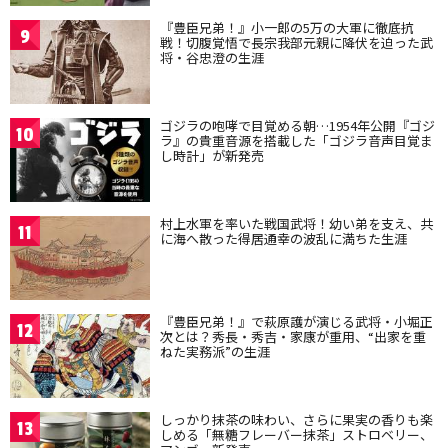
『豊臣兄弟！』小一郎の5万の大軍に徹底抗
9
戦！切腹覚悟で長宗我部元親に降伏を迫った武
将・谷忠澄の生涯
ゴジラの咆哮で目覚める朝…1954年公開『ゴジ
10
ラ』の貴重音源を搭載した「ゴジラ音声目覚ま
し時計」が新発売
村上水軍を率いた戦国武将！幼い弟を支え、共
11
に海へ散った得居通幸の波乱に満ちた生涯
『豊臣兄弟！』で萩原護が演じる武将・小堀正
12
次とは？秀長・秀吉・家康が重用、“出家を重
ねた実務派”の生涯
しっかり抹茶の味わい、さらに果実の香りも楽
13
しめる「無糖フレーバー抹茶」ストロベリー、