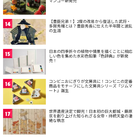
マンゴー新発売
【豊臣兄弟！】2度の改易から復活した武将・
14
多賀秀種とは？豊臣秀長に仕えた半年間と波乱
の生涯
日本の四季折々の植物や情景を描くことに相応
15
しい色を集めた水彩色鉛筆『色辞典』が新発
売！
コンビニおにぎりが文房具に！コンビニの定番
16
商品をモチーフにした文房具シリーズ『ジムマ
ート』誕生
世界遺産決定で脚光！日本初の巨大都城・藤原
17
京を創り上げた知られざる女帝・持統天皇の凄
絶な執念