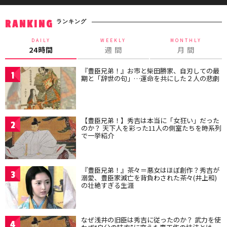
ランキング
RANKING
DAILY
WEEKLY
MONTHLY
24時間
週 間
月 間
『豊臣兄弟！』お市と柴田勝家、自刃しての最
1
期と「辞世の句」…運命を共にした２人の悲劇
【豊臣兄弟！】秀吉は本当に「女狂い」だった
2
のか？ 天下人を彩った11人の側室たちを時系列
で一挙紹介
『豊臣兄弟！』茶々＝悪女はほぼ創作？秀吉が
3
溺愛、豊臣家滅亡を背負わされた茶々(井上和)
の壮絶すぎる生涯
なぜ浅井の旧臣は秀吉に従ったのか？ 武力を使
4