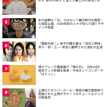
わず“自分の味方”に変えた裏工作の技法とは
あの装飾は「炎」ではない？縄文時代の国宝・
5
火焔型土器、5000年前の人々が刻んだ謎とデザ
インの秘密
『豊臣兄弟！』後半の鍵を握る「浅井三姉妹」
6
茶々・初・江——秀吉に翻弄された波乱の生涯
鳩サブレーの豊島屋が『鳩の日』（8月10日）
7
限定グッズ詳細を発表！今年はシリコンポーチ
「はとっこ」
土偶なりきりパーカーも！青森の縄文遺跡群で
8
発掘された土偶がモチーフのキュートなグッズ
が新発売