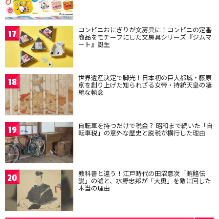
コンビニおにぎりが文房具に！コンビニの定番
17
商品をモチーフにした文房具シリーズ『ジムマ
ート』誕生
世界遺産決定で脚光！日本初の巨大都城・藤原
18
京を創り上げた知られざる女帝・持統天皇の凄
絶な執念
自転車を持つだけで税金？ 昭和まで続いた「自
19
転車税」の意外な歴史と脱税が横行した理由
教科書と違う！江戸時代の田沼意次「賄賂伝
20
説」の嘘と、水野忠邦が「大奥」を敵に回した
本当の理由