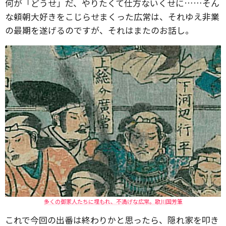
何が「どうせ」だ、やりたくて仕方ないくせに……そん
な頼朝大好きをこじらせまくった広常は、それゆえ非業
の最期を遂げるのですが、それはまたのお話し。
多くの御家人たちに埋もれ、不満げな広常。歌川国芳筆
これで今回の出番は終わりかと思ったら、隠れ家を叩き