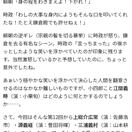
頼朝「身の程をわきまえよ！下がれ！」
時政「わしの大事な身内にようもそんな口を叩いてくれ
たな！たとえ鎌倉殿でも許せねぇ！」
頼朝の逆ギレ（宗親の髻を切る暴挙）に時政が怒り、鎌
倉を去る有名なシーン。時政の「言っちまった」の後ホ
ッとしたような笑いを浮かべていたのが印象に残りま
す。当然激怒しているかと予想していたのに、ちょっと
意外でしたね。
あぁいう穏やかな笑いを浮かべて決心した人間を翻意さ
せるのはなかなか難しいものですが、小四郎こと
江間義
時
（演：小栗旬）はどのように何とかするのでしょう
か……。
さて、今回はそんな第12回から
上総介広常
（演：佐藤浩
市）・
源義経
（演：菅田将暉）・
三浦義村
（演：山本耕