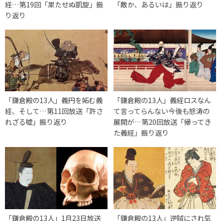
経…第19回「果たせぬ凱旋」振
「敵か、あるいは」振り返り
り返り
「鎌倉殿の13人」義円を妬む義
「鎌倉殿の13人」義経ロスなん
経、そして…第11回放送「許さ
て言ってらんない今後も怒涛の
れざる嘘」振り返り
展開が…第20回放送「帰ってき
た義経」振り返り
「鎌倉殿の13人」1月23日放送
「鎌倉殿の13人」逆賊にされ気