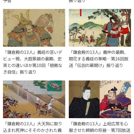
予習
振り返り
「鎌倉殿の13人」義経の苦いデ
「鎌倉殿の13人」義仲の最期、
ビュー戦、大庭景親の最期、史
開花する義経の軍略…第16回放
実との違いほか第10回「根拠な
送「伝説の幕開け」振り返り
き自信」振り返り
「鎌倉殿の13人」大天狗に取り
「鎌倉殿の13人」上総広常を心
込まれ死神にそそのかされた義
服させた頼朝の将器…第7回放送