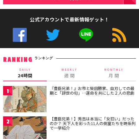
公式アカウントで最新情報ゲット！
ランキング
RANKING
DAILY
WEEKLY
MONTHLY
24時間
週 間
月 間
『豊臣兄弟！』お市と柴田勝家、自刃しての最
1
期と「辞世の句」…運命を共にした２人の悲劇
【豊臣兄弟！】秀吉は本当に「女狂い」だった
2
のか？ 天下人を彩った11人の側室たちを時系列
で一挙紹介