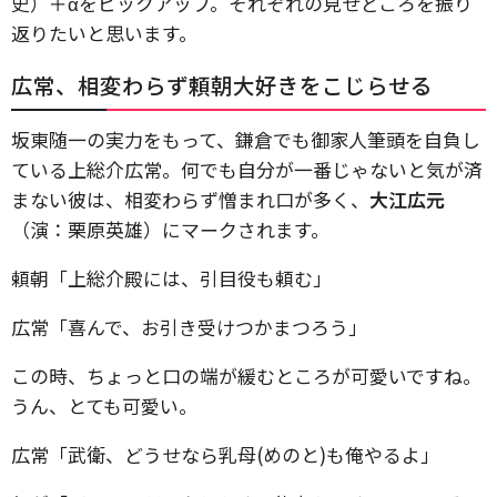
史）＋αをピックアップ。それぞれの見せどころを振り
返りたいと思います。
広常、相変わらず頼朝大好きをこじらせる
坂東随一の実力をもって、鎌倉でも御家人筆頭を自負し
ている上総介広常。何でも自分が一番じゃないと気が済
まない彼は、相変わらず憎まれ口が多く、
大江広元
（演：栗原英雄）にマークされます。
頼朝「上総介殿には、引目役も頼む」
広常「喜んで、お引き受けつかまつろう」
この時、ちょっと口の端が緩むところが可愛いですね。
うん、とても可愛い。
広常「武衛、どうせなら乳母(めのと)も俺やるよ」