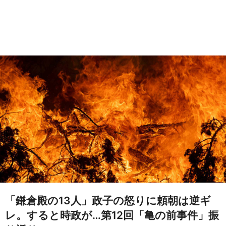
「鎌倉殿の13人」政子の怒りに頼朝は逆ギ
レ。すると時政が…第12回「亀の前事件」振