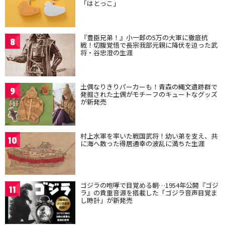
「はとっこ」
『豊臣兄弟！』小一郎の5万の大軍に徹底抗
8
戦！切腹覚悟で長宗我部元親に降伏を迫った武
将・谷忠澄の生涯
土偶なりきりパーカーも！青森の縄文遺跡群で
9
発掘された土偶がモチーフのキュートなグッズ
が新発売
村上水軍を率いた戦国武将！幼い弟を支え、共
10
に海へ散った得居通幸の波乱に満ちた生涯
ゴジラの咆哮で目覚める朝…1954年公開『ゴジ
11
ラ』の貴重音源を搭載した「ゴジラ音声目覚ま
し時計」が新発売