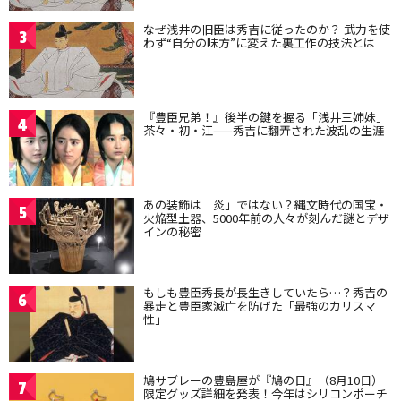
なぜ浅井の旧臣は秀吉に従ったのか？ 武力を使
3
わず“自分の味方”に変えた裏工作の技法とは
『豊臣兄弟！』後半の鍵を握る「浅井三姉妹」
4
茶々・初・江——秀吉に翻弄された波乱の生涯
あの装飾は「炎」ではない？縄文時代の国宝・
5
火焔型土器、5000年前の人々が刻んだ謎とデザ
インの秘密
もしも豊臣秀長が長生きしていたら…？秀吉の
6
暴走と豊臣家滅亡を防げた「最強のカリスマ
性」
鳩サブレーの豊島屋が『鳩の日』（8月10日）
7
限定グッズ詳細を発表！今年はシリコンポーチ