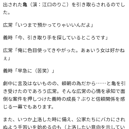
出された
亀
（演：江口のりこ）を引き取らされるのでし
た。
広常「いつまで預かってりゃいいんだよ」
義時「今、引き取り手を探しているところです」
広常「俺に色目使ってきやがった。あぁいう女は好かね
ぇ」
義時「早急に（苦笑）」
劇中に言及はないものの、頼朝の為だから……と亀を引
き受けたのであろう広常。そんな広常の心情を承知で面
倒な案件を押しつけた義時の成長？ぶりと信頼関係を感
じる一幕でもあります。
また、いつか上洛した時に備え、公家たちにバカにされ
ぬよう手習いを始めるのも（上洛したい意向を示してい