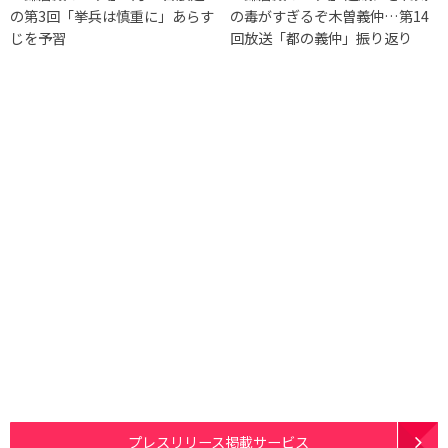
の第3回「挙兵は慎重に」あらす
の毒がすぎるぞ木曽義仲…第14
じを予習
回放送「都の義仲」振り返り
プレスリリース掲載サービス