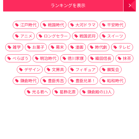
ランキングを表示
江戸時代
戦国時代
大河ドラマ
平安時代
アニメ
ロングセラー
戦国武将
スイーツ
雑学
お菓子
幕末
漫画
時代劇
テレビ
べらぼう
明治時代
徳川家康
織田信長
抹茶
デザイン
文房具
フィギュア
展覧会
鎌倉時代
豊臣秀吉
豊臣兄弟！
昭和時代
光る君へ
葛飾北斎
鎌倉殿の13人