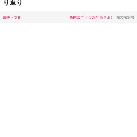
り返り
歴史・文化
角田晶生（つのだ あきお）
2022/03/29