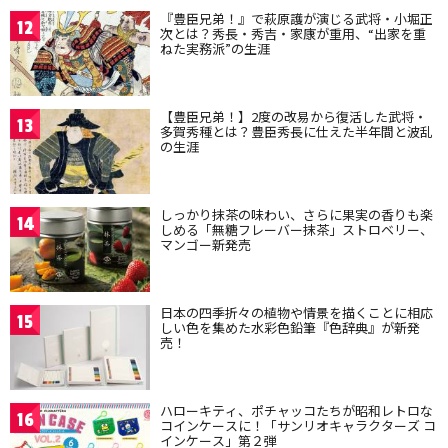
『豊臣兄弟！』で萩原護が演じる武将・小堀正
12
次とは？秀長・秀吉・家康が重用、“出家を重
ねた実務派”の生涯
【豊臣兄弟！】2度の改易から復活した武将・
13
多賀秀種とは？豊臣秀長に仕えた半年間と波乱
の生涯
しっかり抹茶の味わい、さらに果実の香りも楽
14
しめる「無糖フレーバー抹茶」ストロベリー、
マンゴー新発売
日本の四季折々の植物や情景を描くことに相応
15
しい色を集めた水彩色鉛筆『色辞典』が新発
売！
ハローキティ、ポチャッコたちが昭和レトロな
16
コインケースに！「サンリオキャラクターズ コ
インケース」第２弾