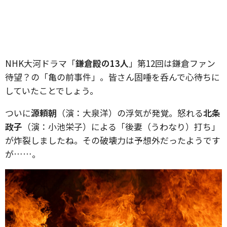
NHK大河ドラマ「
鎌倉殿の13人
」第12回は鎌倉ファン
待望？の「亀の前事件」。皆さん固唾を呑んで心待ちに
していたことでしょう。
ついに
源頼朝
（演：大泉洋）の浮気が発覚。怒れる
北条
政子
（演：小池栄子）による「後妻（うわなり）打ち」
が炸裂しましたね。その破壊力は予想外だったようです
が……。