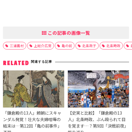
この記事の画像一覧
三浦義村
上総介広常
亀の前
北条政子
北条時政
関連する記事
RELATED
「鎌倉殿の13人」頼朝にスキャ
【史実と比較】「鎌倉殿の13
ンダル発覚！壮大な夫婦喧嘩の
人」北条時政、ぶん殴られて目
結末は…第12回「亀の前事件」
を覚ます…？第9回「決戦前夜」