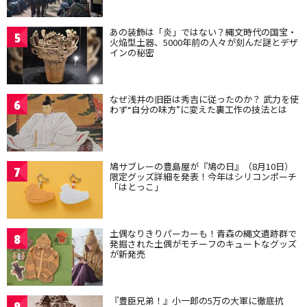
あの装飾は「炎」ではない？縄文時代の国宝・
5
火焔型土器、5000年前の人々が刻んだ謎とデザ
インの秘密
なぜ浅井の旧臣は秀吉に従ったのか？ 武力を使
6
わず“自分の味方”に変えた裏工作の技法とは
鳩サブレーの豊島屋が『鳩の日』（8月10日）
7
限定グッズ詳細を発表！今年はシリコンポーチ
「はとっこ」
土偶なりきりパーカーも！青森の縄文遺跡群で
8
発掘された土偶がモチーフのキュートなグッズ
が新発売
『豊臣兄弟！』小一郎の5万の大軍に徹底抗
9