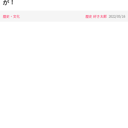
が！
歴史・文化
歴史 好き太郎
2022/05/16