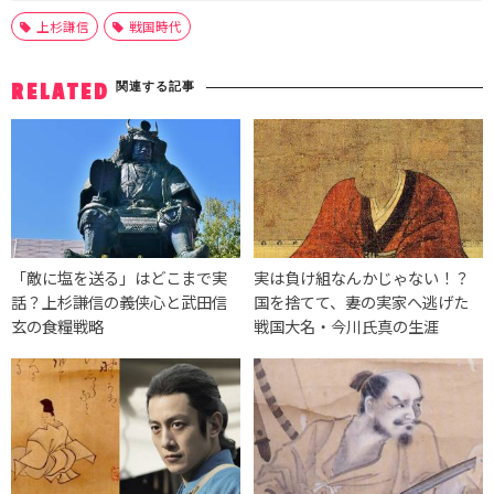
上杉謙信
戦国時代
関連する記事
RELATED
「敵に塩を送る」はどこまで実
実は負け組なんかじゃない！？
話？上杉謙信の義侠心と武田信
国を捨てて、妻の実家へ逃げた
玄の食糧戦略
戦国大名・今川氏真の生涯