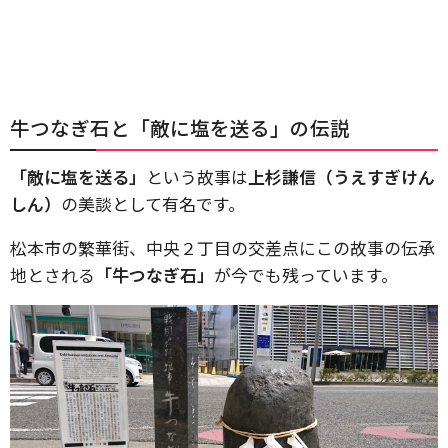
牛つなぎ石と「敵に塩を送る」の伝説
「敵に塩を送る」
という故事は
上杉謙信（うえすぎけん
しん）
の美談として有名です。
松本市の繁華街、中央２丁目の交差点にこの故事の伝承
地とされる
「牛つなぎ石」
が今でも残っています。