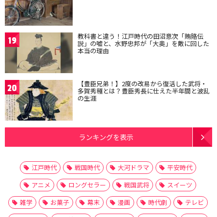
教科書と違う！江戸時代の田沼意次「賄賂伝
19
説」の嘘と、水野忠邦が「大奥」を敵に回した
本当の理由
【豊臣兄弟！】2度の改易から復活した武将・
20
多賀秀種とは？豊臣秀長に仕えた半年間と波乱
の生涯
ランキングを表示
江戸時代
戦国時代
大河ドラマ
平安時代
アニメ
ロングセラー
戦国武将
スイーツ
雑学
お菓子
幕末
漫画
時代劇
テレビ