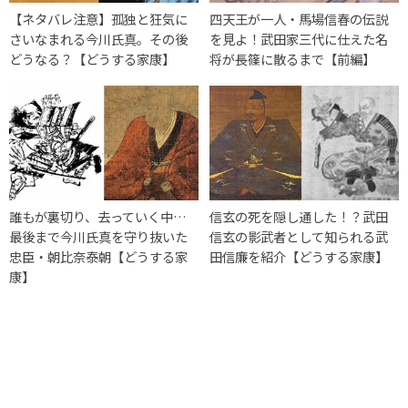
【ネタバレ注意】孤独と狂気に
四天王が一人・馬場信春の伝説
さいなまれる今川氏真。その後
を見よ！武田家三代に仕えた名
どうなる？【どうする家康】
将が長篠に散るまで【前編】
誰もが裏切り、去っていく中…
信玄の死を隠し通した！？武田
最後まで今川氏真を守り抜いた
信玄の影武者として知られる武
忠臣・朝比奈泰朝【どうする家
田信廉を紹介【どうする家康】
康】