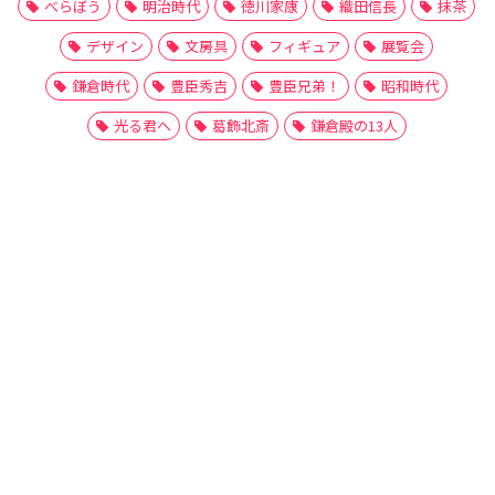
べらぼう
明治時代
徳川家康
織田信長
抹茶
デザイン
文房具
フィギュア
展覧会
鎌倉時代
豊臣秀吉
豊臣兄弟！
昭和時代
光る君へ
葛飾北斎
鎌倉殿の13人