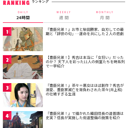
ランキング
RANKING
DAILY
WEEKLY
MONTHLY
24時間
週 間
月 間
『豊臣兄弟！』お市と柴田勝家、自刃しての最
1
期と「辞世の句」…運命を共にした２人の悲劇
【豊臣兄弟！】秀吉は本当に「女狂い」だった
2
のか？ 天下人を彩った11人の側室たちを時系列
で一挙紹介
『豊臣兄弟！』茶々＝悪女はほぼ創作？秀吉が
3
溺愛、豊臣家滅亡を背負わされた茶々(井上和)
の壮絶すぎる生涯
『豊臣兄弟！』で描かれた織田信長の道普請は
4
史実？信長が実施した街道整備の施策を紹介