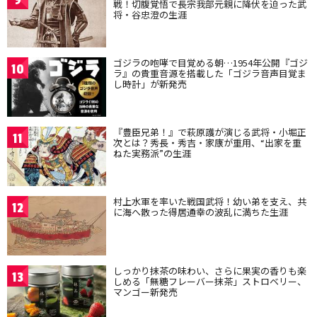
戦！切腹覚悟で長宗我部元親に降伏を迫った武
将・谷忠澄の生涯
ゴジラの咆哮で目覚める朝…1954年公開『ゴジ
10
ラ』の貴重音源を搭載した「ゴジラ音声目覚ま
し時計」が新発売
『豊臣兄弟！』で萩原護が演じる武将・小堀正
11
次とは？秀長・秀吉・家康が重用、“出家を重
ねた実務派”の生涯
村上水軍を率いた戦国武将！幼い弟を支え、共
12
に海へ散った得居通幸の波乱に満ちた生涯
しっかり抹茶の味わい、さらに果実の香りも楽
13
しめる「無糖フレーバー抹茶」ストロベリー、
マンゴー新発売