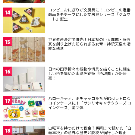
コンビニおにぎりが文房具に！コンビニの定番
14
商品をモチーフにした文房具シリーズ『ジムマ
ート』誕生
世界遺産決定で脚光！日本初の巨大都城・藤原
15
京を創り上げた知られざる女帝・持統天皇の凄
絶な執念
日本の四季折々の植物や情景を描くことに相応
16
しい色を集めた水彩色鉛筆『色辞典』が新発
売！
ハローキティ、ポチャッコたちが昭和レトロな
17
コインケースに！「サンリオキャラクターズ コ
インケース」第２弾
自転車を持つだけで税金？ 昭和まで続いた「自
18
転車税」の意外な歴史と脱税が横行した理由