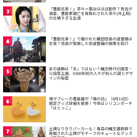
『豊臣兄弟！』茶々＝悪女はほぼ創作？秀吉が
3
溺愛、豊臣家滅亡を背負わされた茶々(井上和)
の壮絶すぎる生涯
『豊臣兄弟！』で描かれた織田信長の道普請は
4
史実？信長が実施した街道整備の施策を紹介
あの装飾は「炎」ではない？縄文時代の国宝・
5
火焔型土器、5000年前の人々が刻んだ謎とデザ
インの秘密
鳩サブレーの豊島屋が『鳩の日』（8月10日）
6
限定グッズ詳細を発表！今年はシリコンポーチ
「はとっこ」
土偶なりきりパーカーも！青森の縄文遺跡群で
7
発掘された土偶がモチーフのキュートなグッズ