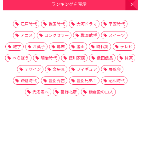
ランキングを表示
江戸時代
戦国時代
大河ドラマ
平安時代
アニメ
ロングセラー
戦国武将
スイーツ
雑学
お菓子
幕末
漫画
時代劇
テレビ
べらぼう
明治時代
徳川家康
織田信長
抹茶
デザイン
文房具
フィギュア
展覧会
鎌倉時代
豊臣秀吉
豊臣兄弟！
昭和時代
光る君へ
葛飾北斎
鎌倉殿の13人