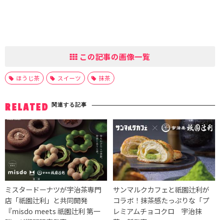
この記事の画像一覧
ほうじ茶
スイーツ
抹茶
関連する記事
RELATED
ミスタードーナツが宇治茶専門
サンマルクカフェと祇園辻利が
店「祇園辻利」と共同開発
コラボ！抹茶感たっぷりな「プ
『misdo meets 祇園辻利 第一
レミアムチョコクロ 宇治抹