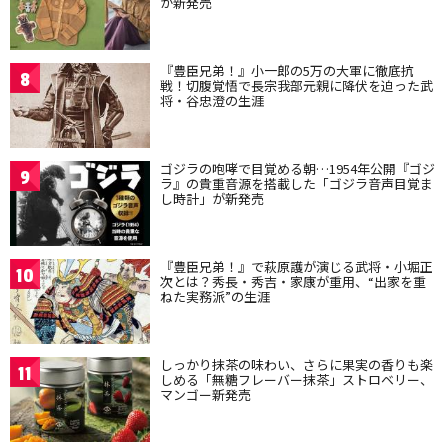
が新発売
『豊臣兄弟！』小一郎の5万の大軍に徹底抗
8
戦！切腹覚悟で長宗我部元親に降伏を迫った武
将・谷忠澄の生涯
ゴジラの咆哮で目覚める朝…1954年公開『ゴジ
9
ラ』の貴重音源を搭載した「ゴジラ音声目覚ま
し時計」が新発売
『豊臣兄弟！』で萩原護が演じる武将・小堀正
10
次とは？秀長・秀吉・家康が重用、“出家を重
ねた実務派”の生涯
しっかり抹茶の味わい、さらに果実の香りも楽
11
しめる「無糖フレーバー抹茶」ストロベリー、
マンゴー新発売