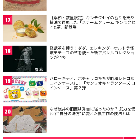
【季節・数量限定】キンモクセイの香りを天然
17
精油で再現した「スチームクリーム キンモクセ
イ&茶」新登場
怪獣革を纏う！ダダ、エレキング…ウルトラ怪
18
獣モチーフの革を使った新アパレルコレクショ
ンが発表
ハローキティ、ポチャッコたちが昭和レトロな
19
コインケースに！「サンリオキャラクターズ コ
インケース」第２弾
なぜ浅井の旧臣は秀吉に従ったのか？ 武力を使
20
わず“自分の味方”に変えた裏工作の技法とは