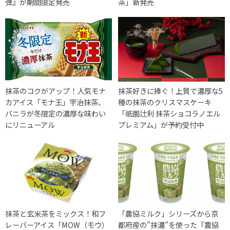
弾』が期間限定発売
茶」新発売
抹茶のコクがアップ！人気モナ
抹茶好きに捧ぐ！上質で濃厚な5
カアイス「モナ王」宇治抹茶、
種の抹茶のクリスマスケーキ
バニラが冬限定の濃厚な味わい
「祇園辻利 抹茶ショコラノエル
にリニューアル
プレミアム」が予約受付中
抹茶と玄米茶をミックス！和フ
「農協ミルク」シリーズから京
レーバーアイス「MOW（モウ）
都府産の”抹濃”を使った『農協