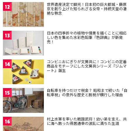
世界遺産決定で脚光！日本初の巨大都城・藤原
12
京を創り上げた知られざる女帝・持統天皇の凄
絶な執念
日本の四季折々の植物や情景を描くことに相応
13
しい色を集めた水彩色鉛筆『色辞典』が新発
売！
コンビニおにぎりが文房具に！コンビニの定番
14
商品をモチーフにした文房具シリーズ『ジムマ
ート』誕生
自転車を持つだけで税金？ 昭和まで続いた「自
15
転車税」の意外な歴史と脱税が横行した理由
村上水軍を率いた戦国武将！幼い弟を支え、共
16
に海へ散った得居通幸の波乱に満ちた生涯