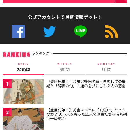
公式アカウントで最新情報ゲット！
ランキング
RANKING
DAILY
WEEKLY
MONTHLY
24時間
週 間
月 間
『豊臣兄弟！』お市と柴田勝家、自刃しての最
1
期と「辞世の句」…運命を共にした２人の悲劇
【豊臣兄弟！】秀吉は本当に「女狂い」だった
2
のか？ 天下人を彩った11人の側室たちを時系列
で一挙紹介