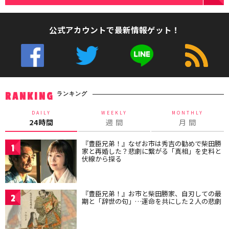
公式アカウントで最新情報ゲット！
ランキング
RANKING
DAILY
WEEKLY
MONTHLY
24時間
週 間
月 間
『豊臣兄弟！』なぜお市は秀吉の勧めで柴田勝
1
家と再婚した？悲劇に繋がる「真相」を史料と
伏線から探る
『豊臣兄弟！』お市と柴田勝家、自刃しての最
2
期と「辞世の句」…運命を共にした２人の悲劇