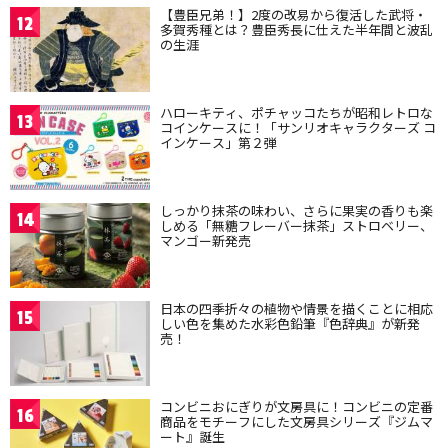
【豊臣兄弟！】2度の改易から復活した武将・
12
多賀秀種とは？豊臣秀長に仕えた半年間と波乱
の生涯
ハローキティ、ポチャッコたちが昭和レトロな
13
コインケースに！「サンリオキャラクターズ コ
インケース」第２弾
しっかり抹茶の味わい、さらに果実の香りも楽
14
しめる「無糖フレーバー抹茶」ストロベリー、
マンゴー新発売
日本の四季折々の植物や情景を描くことに相応
15
しい色を集めた水彩色鉛筆『色辞典』が新発
売！
コンビニおにぎりが文房具に！コンビニの定番
16
商品をモチーフにした文房具シリーズ『ジムマ
ート』誕生