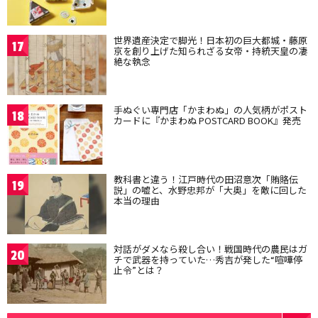
世界遺産決定で脚光！日本初の巨大都城・藤原
17
京を創り上げた知られざる女帝・持統天皇の凄
絶な執念
手ぬぐい専門店「かまわぬ」の人気柄がポスト
18
カードに『かまわぬ POSTCARD BOOK』発売
教科書と違う！江戸時代の田沼意次「賄賂伝
19
説」の嘘と、水野忠邦が「大奥」を敵に回した
本当の理由
対話がダメなら殺し合い！戦国時代の農民はガ
20
チで武器を持っていた…秀吉が発した“喧嘩停
止令”とは？