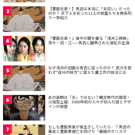
【豊臣兄弟！】秀吉は本当に「女狂い」だった
3
のか？ 天下人を彩った11人の側室たちを時系列
で一挙紹介
『豊臣兄弟！』後半の鍵を握る「浅井三姉妹」
4
茶々・初・江——秀吉に翻弄された波乱の生涯
なぜ浅井の旧臣は秀吉に従ったのか？ 武力を使
5
わず“自分の味方”に変えた裏工作の技法とは
あの装飾は「炎」ではない？縄文時代の国宝・
6
火焔型土器、5000年前の人々が刻んだ謎とデザ
インの秘密
もしも豊臣秀長が長生きしていたら…？秀吉の
7
暴走と豊臣家滅亡を防げた「最強のカリスマ