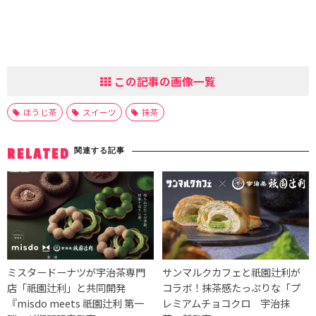
この記事の画像一覧
ほうじ茶
スイーツ
抹茶
関連する記事
RELATED
ミスタードーナツが宇治茶専門
サンマルクカフェと祇園辻利が
店「祇園辻利」と共同開発
コラボ！抹茶感たっぷりな「プ
『misdo meets 祇園辻利 第一
レミアムチョコクロ 宇治抹