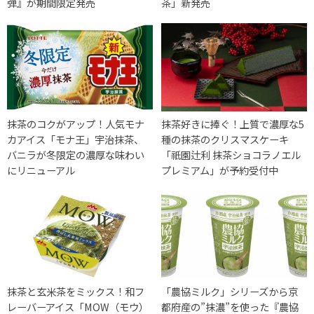
弾』が期間限定発売
茶」新発売
抹茶のコクがアップ！人気モナ
抹茶好きに捧ぐ！上質で濃厚な5
カアイス「モナ王」宇治抹茶、
種の抹茶のクリスマスケーキ
バニラが冬限定の濃厚な味わい
「祇園辻利 抹茶ショコラノエル
にリニューアル
プレミアム」が予約受付中
抹茶と玄米茶をミックス！和フ
「農協ミルク」シリーズから京
レーバーアイス「MOW（モウ）
都府産の”抹濃”を使った『農協