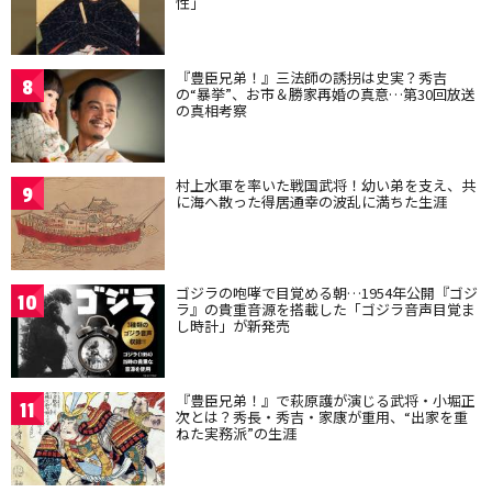
性」
『豊臣兄弟！』三法師の誘拐は史実？秀吉
8
の“暴挙”、お市＆勝家再婚の真意…第30回放送
の真相考察
村上水軍を率いた戦国武将！幼い弟を支え、共
9
に海へ散った得居通幸の波乱に満ちた生涯
ゴジラの咆哮で目覚める朝…1954年公開『ゴジ
10
ラ』の貴重音源を搭載した「ゴジラ音声目覚ま
し時計」が新発売
『豊臣兄弟！』で萩原護が演じる武将・小堀正
11
次とは？秀長・秀吉・家康が重用、“出家を重
ねた実務派”の生涯