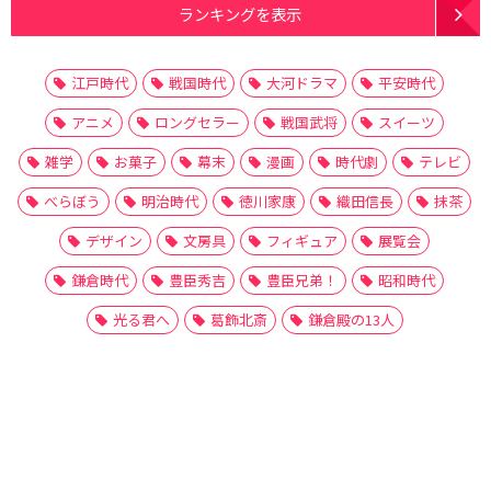
ランキングを表示
江戸時代
戦国時代
大河ドラマ
平安時代
アニメ
ロングセラー
戦国武将
スイーツ
雑学
お菓子
幕末
漫画
時代劇
テレビ
べらぼう
明治時代
徳川家康
織田信長
抹茶
デザイン
文房具
フィギュア
展覧会
鎌倉時代
豊臣秀吉
豊臣兄弟！
昭和時代
光る君へ
葛飾北斎
鎌倉殿の13人