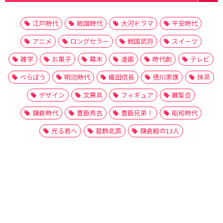
江戸時代
戦国時代
大河ドラマ
平安時代
アニメ
ロングセラー
戦国武将
スイーツ
雑学
お菓子
幕末
漫画
時代劇
テレビ
べらぼう
明治時代
織田信長
徳川家康
抹茶
デザイン
文房具
フィギュア
展覧会
鎌倉時代
豊臣秀吉
豊臣兄弟！
昭和時代
光る君へ
葛飾北斎
鎌倉殿の13人