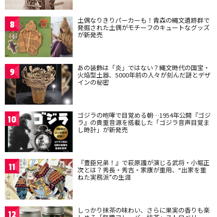
土偶なりきりパーカーも！青森の縄文遺跡群で
8
発掘された土偶がモチーフのキュートなグッズ
が新発売
あの装飾は「炎」ではない？縄文時代の国宝・
9
火焔型土器、5000年前の人々が刻んだ謎とデザ
インの秘密
ゴジラの咆哮で目覚める朝…1954年公開『ゴジ
10
ラ』の貴重音源を搭載した「ゴジラ音声目覚ま
し時計」が新発売
『豊臣兄弟！』で萩原護が演じる武将・小堀正
11
次とは？秀長・秀吉・家康が重用、“出家を重
ねた実務派”の生涯
しっかり抹茶の味わい、さらに果実の香りも楽
12