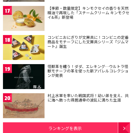
【季節・数量限定】キンモクセイの香りを天然
17
精油で再現した「スチームクリーム キンモクセ
イ&茶」新登場
コンビニおにぎりが文房具に！コンビニの定番
18
商品をモチーフにした文房具シリーズ『ジムマ
ート』誕生
怪獣革を纏う！ダダ、エレキング…ウルトラ怪
19
獣モチーフの革を使った新アパレルコレクショ
ンが発表
村上水軍を率いた戦国武将！幼い弟を支え、共
20
に海へ散った得居通幸の波乱に満ちた生涯
ランキングを表示