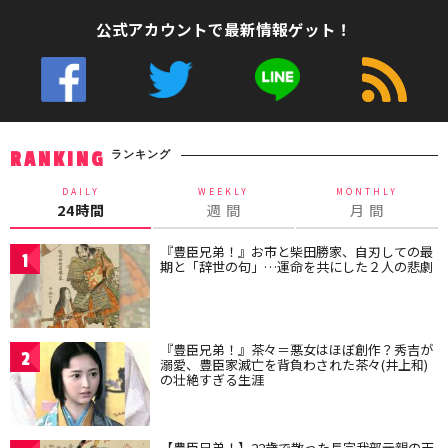
公式アカウントで最新情報ゲット！
ランキング
RANKING
DAILY
WEEKLY
MONTHLY
24時間
週 間
月 間
『豊臣兄弟！』お市と柴田勝家、自刃しての最
1
期と「辞世の句」…運命を共にした２人の悲劇
『豊臣兄弟！』茶々＝悪女はほぼ創作？秀吉が
2
溺愛、豊臣家滅亡を背負わされた茶々(井上和)
の壮絶すぎる生涯
【豊臣兄弟！】22歳で散った長宗我部元親の天