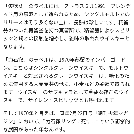
「矢吹丈」のラベルには、ストラスミル1991。ブレンデ
ッド⽤の原酒として造られるため、シングルモルトでの
リリースはそう多くない上に、長熟は珍しいです。精留
器のついた再留釜を持つ蒸留所で、精留器によりスピリ
ッツと銅との接触を増やし、雑味の取れたウイスキーと
なります。
「力石徹」のラベルは、1970年蒸留のインバーゴード
ン。こちらはシングルグレーンウイスキーで、モルトウ
イスキーと対比されるグレーンウイスキーは、糖化のた
めに使用する大麦麦芽の他に、小麦などの穀類で造られ
ます。ウイスキーのサブキャラとして重要な存在のウイ
スキーで、サイレントスピリッツとも呼ばれます。
そして1970年と言えば、同年2月22日号「週刊少年マガ
ジン」において、“力石徹リングに死す!! ” という衝撃的
な展開があった年なんです。