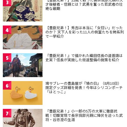
3
才後継者・信親とは？武勇を奮った若武者の壮
絶な最期
【豊臣兄弟！】秀吉は本当に「女狂い」だった
4
のか？ 天下人を彩った11人の側室たちを時系列
で一挙紹介
『豊臣兄弟！』で描かれた織田信長の道普請は
5
史実？信長が実施した街道整備の施策を紹介
鳩サブレーの豊島屋が『鳩の日』（8月10日）
6
限定グッズ詳細を発表！今年はシリコンポーチ
「はとっこ」
『豊臣兄弟！』小一郎の5万の大軍に徹底抗
7
戦！切腹覚悟で長宗我部元親に降伏を迫った武
将・谷忠澄の生涯