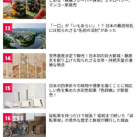
しめる「無糖フレーバー抹茶」ストロベリー、
マンゴー新発売
「一口」が「いもあらい」！？ 日本の難読地名
13
には知られざる“名前の法則”があった
世界遺産決定で脚光！日本初の巨大都城・藤原
14
京を創り上げた知られざる女帝・持統天皇の凄
絶な執念
日本の四季折々の植物や情景を描くことに相応
15
しい色を集めた水彩色鉛筆『色辞典』が新発
売！
自転車を持つだけで税金？ 昭和まで続いた「自
16
転車税」の意外な歴史と脱税が横行した理由