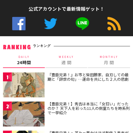
公式アカウントで最新情報ゲット！
ランキング
RANKING
DAILY
WEEKLY
MONTHLY
24時間
週 間
月 間
『豊臣兄弟！』お市と柴田勝家、自刃しての最
1
期と「辞世の句」…運命を共にした２人の悲劇
【豊臣兄弟！】秀吉は本当に「女狂い」だった
2
のか？ 天下人を彩った11人の側室たちを時系列
で一挙紹介
『豊臣兄弟！』茶々＝悪女はほぼ創作？秀吉が