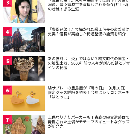
3
溺愛、豊臣家滅亡を背負わされた茶々(井上和)
の壮絶すぎる生涯
『豊臣兄弟！』で描かれた織田信長の道普請は
4
史実？信長が実施した街道整備の施策を紹介
あの装飾は「炎」ではない？縄文時代の国宝・
5
火焔型土器、5000年前の人々が刻んだ謎とデザ
インの秘密
鳩サブレーの豊島屋が『鳩の日』（8月10日）
6
限定グッズ詳細を発表！今年はシリコンポーチ
「はとっこ」
土偶なりきりパーカーも！青森の縄文遺跡群で
7
発掘された土偶がモチーフのキュートなグッズ
が新発売