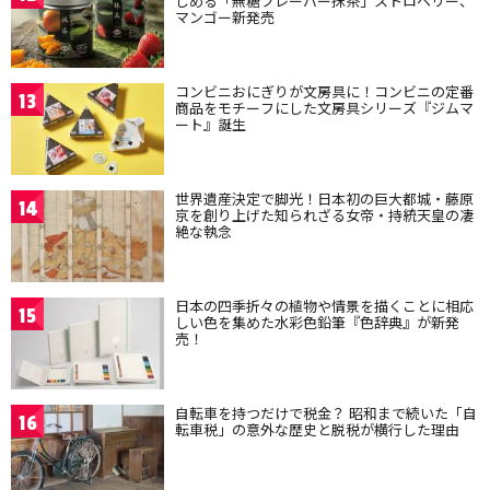
しめる「無糖フレーバー抹茶」ストロベリー、
マンゴー新発売
コンビニおにぎりが文房具に！コンビニの定番
13
商品をモチーフにした文房具シリーズ『ジムマ
ート』誕生
世界遺産決定で脚光！日本初の巨大都城・藤原
14
京を創り上げた知られざる女帝・持統天皇の凄
絶な執念
日本の四季折々の植物や情景を描くことに相応
15
しい色を集めた水彩色鉛筆『色辞典』が新発
売！
自転車を持つだけで税金？ 昭和まで続いた「自
16
転車税」の意外な歴史と脱税が横行した理由