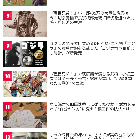
『豊臣兄弟！』小一郎の5万の大軍に徹底抗
8
戦！切腹覚悟で長宗我部元親に降伏を迫った武
将・谷忠澄の生涯
ゴジラの咆哮で目覚める朝…1954年公開『ゴジ
9
ラ』の貴重音源を搭載した「ゴジラ音声目覚ま
し時計」が新発売
『豊臣兄弟！』で萩原護が演じる武将・小堀正
10
次とは？秀長・秀吉・家康が重用、“出家を重
ねた実務派”の生涯
なぜ浅井の旧臣は秀吉に従ったのか？ 武力を使
11
わず“自分の味方”に変えた裏工作の技法とは
しっかり抹茶の味わい、さらに果実の香りも楽
12