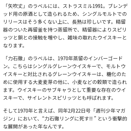
「矢吹丈」のラベルには、ストラスミル1991。ブレンデ
ッド⽤の原酒として造られるため、シングルモルトでの
リリースはそう多くない上に、長熟は珍しいです。精留
器のついた再留釜を持つ蒸留所で、精留器によりスピリ
ッツと銅との接触を増やし、雑味の取れたウイスキーと
なります。
「力石徹」のラベルは、1970年蒸留のインバーゴード
ン。こちらはシングルグレーンウイスキーで、モルトウ
イスキーと対比されるグレーンウイスキーは、糖化のた
めに使用する大麦麦芽の他に、小麦などの穀類で造られ
ます。ウイスキーのサブキャラとして重要な存在のウイ
スキーで、サイレントスピリッツとも呼ばれます。
そして1970年と言えば、同年2月22日号「週刊少年マガ
ジン」において、“力石徹リングに死す!! ” という衝撃的
な展開があった年なんです。