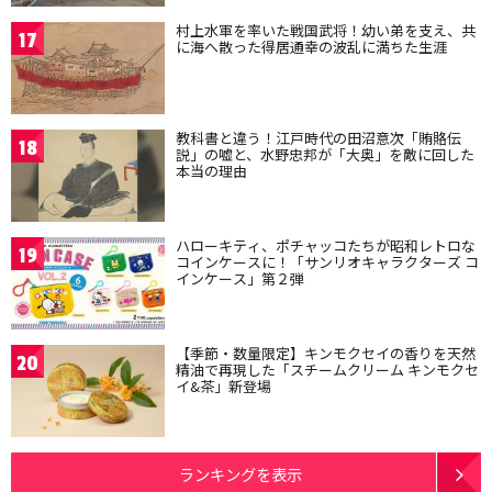
村上水軍を率いた戦国武将！幼い弟を支え、共
17
に海へ散った得居通幸の波乱に満ちた生涯
教科書と違う！江戸時代の田沼意次「賄賂伝
18
説」の嘘と、水野忠邦が「大奥」を敵に回した
本当の理由
ハローキティ、ポチャッコたちが昭和レトロな
19
コインケースに！「サンリオキャラクターズ コ
インケース」第２弾
【季節・数量限定】キンモクセイの香りを天然
20
精油で再現した「スチームクリーム キンモクセ
イ&茶」新登場
ランキングを表示