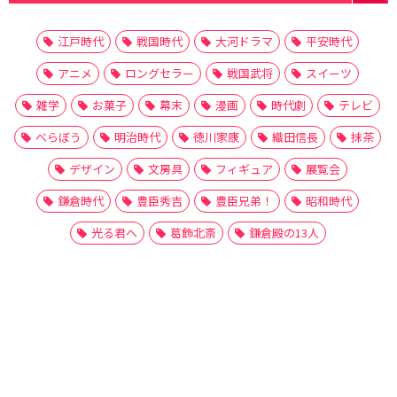
江戸時代
戦国時代
大河ドラマ
平安時代
アニメ
ロングセラー
戦国武将
スイーツ
雑学
お菓子
幕末
漫画
時代劇
テレビ
べらぼう
明治時代
徳川家康
織田信長
抹茶
デザイン
文房具
フィギュア
展覧会
鎌倉時代
豊臣秀吉
豊臣兄弟！
昭和時代
光る君へ
葛飾北斎
鎌倉殿の13人