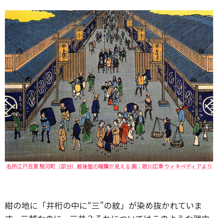
名所江戸百景 駿河町（部分）越後屋の暖簾が見える 画：歌川広重 ウィキペディアより
紺の地に「井桁の中に“三”の紋」が染め抜かれていま