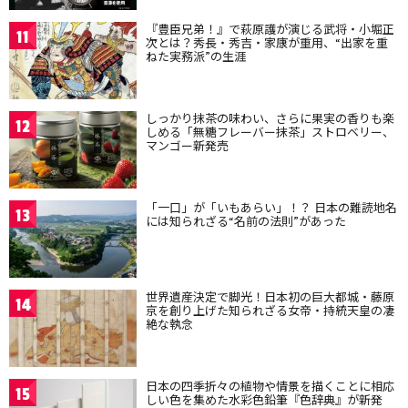
『豊臣兄弟！』で萩原護が演じる武将・小堀正
11
次とは？秀長・秀吉・家康が重用、“出家を重
ねた実務派”の生涯
しっかり抹茶の味わい、さらに果実の香りも楽
12
しめる「無糖フレーバー抹茶」ストロベリー、
マンゴー新発売
「一口」が「いもあらい」！？ 日本の難読地名
13
には知られざる“名前の法則”があった
世界遺産決定で脚光！日本初の巨大都城・藤原
14
京を創り上げた知られざる女帝・持統天皇の凄
絶な執念
日本の四季折々の植物や情景を描くことに相応
15
しい色を集めた水彩色鉛筆『色辞典』が新発