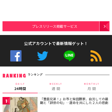
プレスリリース掲載サービス
公式アカウントで最新情報ゲット！
ランキング
RANKING
DAILY
WEEKLY
MONTHLY
24時間
週 間
月 間
『豊臣兄弟！』お市と柴田勝家、自刃しての最
1
期と「辞世の句」…運命を共にした２人の悲劇