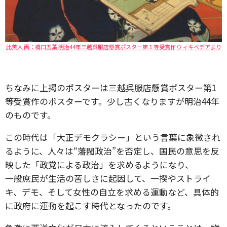
此美人 画：橋口五葉 明治44年三越呉服店懸賞ポスター第１等受賞作 ウィキべデアより
ちなみに上掲のポスターは三越呉服店懸賞ポスター第1
等受賞作のポスターです。少し古くなりますが明治44年
のものです。
この時代は「大正デモクラシー」という言葉に象徴され
るように、人々は“藩閥政治”を否定し、国民の意思を反
映した「政党による政治」を求めるようになり、
一般庶民が生活の苦しさに起因して、一揆やストライ
キ、デモ、そして女性の自立を求める運動など、具体的
に政府に運動を起こす時代となったのです。