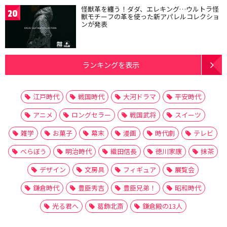
怪獣革を纏う！ダダ、エレキング…ウルトラ怪
20
獣モチーフの革を使った新アパレルコレクショ
ンが発表
ランキングを表示
江戸時代
戦国時代
大河ドラマ
平安時代
アニメ
ロングセラー
戦国武将
スイーツ
雑学
お菓子
幕末
漫画
時代劇
テレビ
べらぼう
明治時代
織田信長
徳川家康
抹茶
デザイン
文房具
フィギュア
展覧会
鎌倉時代
豊臣秀吉
豊臣兄弟！
昭和時代
光る君へ
葛飾北斎
鎌倉殿の13人