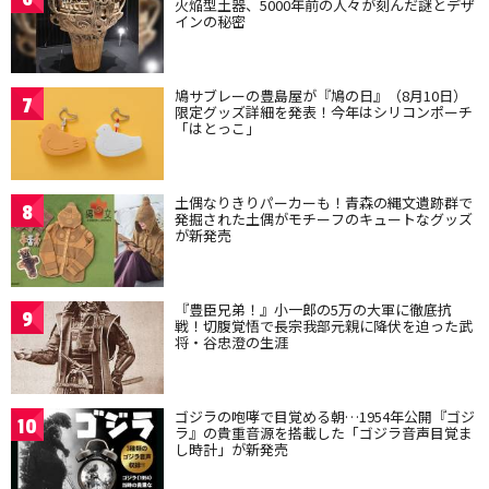
火焔型土器、5000年前の人々が刻んだ謎とデザ
インの秘密
鳩サブレーの豊島屋が『鳩の日』（8月10日）
7
限定グッズ詳細を発表！今年はシリコンポーチ
「はとっこ」
土偶なりきりパーカーも！青森の縄文遺跡群で
8
発掘された土偶がモチーフのキュートなグッズ
が新発売
『豊臣兄弟！』小一郎の5万の大軍に徹底抗
9
戦！切腹覚悟で長宗我部元親に降伏を迫った武
将・谷忠澄の生涯
ゴジラの咆哮で目覚める朝…1954年公開『ゴジ
10
ラ』の貴重音源を搭載した「ゴジラ音声目覚ま
し時計」が新発売