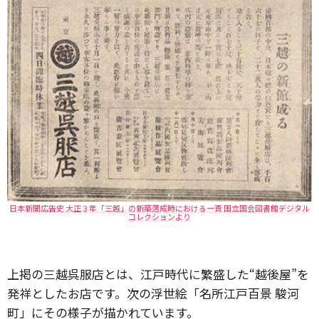
日本新聞広告史 大正３年「三越」の新築落成時における一頁 国立国会図書館デジタル
コレクションより
上掲の三越呉服店とは、江戸時代に繁盛した“越後屋”を
発祥としたお店です。次の浮世絵「名所江戸百景 駿河
町」にその様子が描かれています。