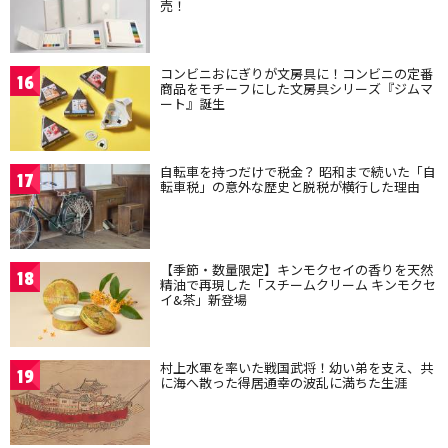
売！
コンビニおにぎりが文房具に！コンビニの定番
16
商品をモチーフにした文房具シリーズ『ジムマ
ート』誕生
自転車を持つだけで税金？ 昭和まで続いた「自
17
転車税」の意外な歴史と脱税が横行した理由
【季節・数量限定】キンモクセイの香りを天然
18
精油で再現した「スチームクリーム キンモクセ
イ&茶」新登場
村上水軍を率いた戦国武将！幼い弟を支え、共
19
に海へ散った得居通幸の波乱に満ちた生涯