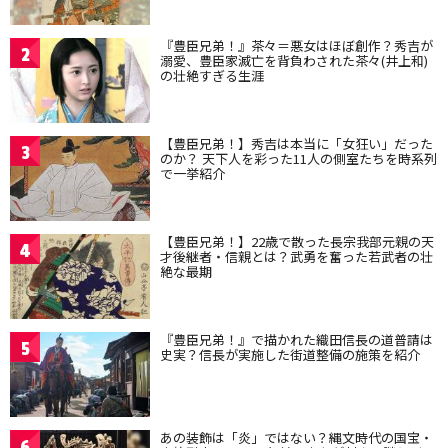
『豊臣兄弟！』茶々＝悪女はほぼ創作？秀吉が
2
溺愛、豊臣家滅亡を背負わされた茶々(井上和)
の壮絶すぎる生涯
【豊臣兄弟！】秀吉は本当に「女狂い」だった
3
のか？ 天下人を彩った11人の側室たちを時系列
で一挙紹介
【豊臣兄弟！】22歳で散った長宗我部元親の天
4
才後継者・信親とは？武勇を奮った若武者の壮
絶な最期
『豊臣兄弟！』で描かれた織田信長の道普請は
5
史実？信長が実施した街道整備の施策を紹介
あの装飾は「炎」ではない？縄文時代の国宝・
6