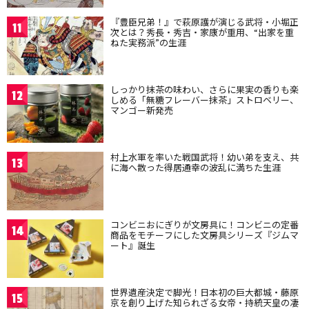
『豊臣兄弟！』で萩原護が演じる武将・小堀正
11
次とは？秀長・秀吉・家康が重用、“出家を重
ねた実務派”の生涯
しっかり抹茶の味わい、さらに果実の香りも楽
12
しめる「無糖フレーバー抹茶」ストロベリー、
マンゴー新発売
村上水軍を率いた戦国武将！幼い弟を支え、共
13
に海へ散った得居通幸の波乱に満ちた生涯
コンビニおにぎりが文房具に！コンビニの定番
14
商品をモチーフにした文房具シリーズ『ジムマ
ート』誕生
世界遺産決定で脚光！日本初の巨大都城・藤原
15
京を創り上げた知られざる女帝・持統天皇の凄