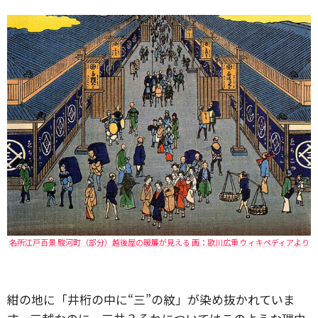
名所江戸百景 駿河町（部分）越後屋の暖簾が見える 画：歌川広重 ウィキペディアより
紺の地に「井桁の中に“三”の紋」が染め抜かれていま