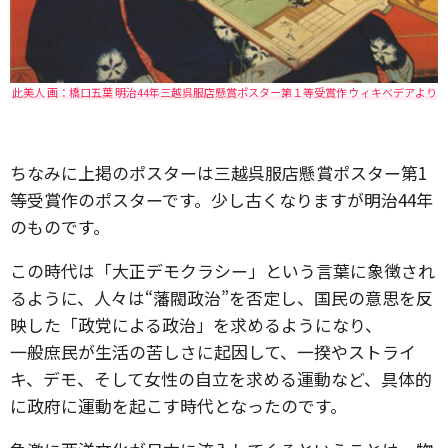
此美人 画：橋口五葉 明治44年三越呉服店懸賞ポスター第１等受賞作 ウィキべデアより
ちなみに上掲のポスターは三越呉服店懸賞ポスター第1
等受賞作のポスターです。少し古くなりますが明治44年
のものです。
この時代は「大正デモクラシー」という言葉に象徴され
るように、人々は“藩閥政治”を否定し、国民の意思を反
映した「政党による政治」を求めるようになり、
一般庶民が生活の苦しさに起因して、一揆やストライ
キ、デモ、そして女性の自立を求める運動など、具体的
に政府に運動を起こす時代となったのです。