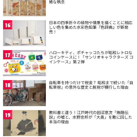
絶な執念
日本の四季折々の植物や情景を描くことに相応
16
しい色を集めた水彩色鉛筆『色辞典』が新発
売！
ハローキティ、ポチャッコたちが昭和レトロな
17
コインケースに！「サンリオキャラクターズ コ
インケース」第２弾
自転車を持つだけで税金？ 昭和まで続いた「自
18
転車税」の意外な歴史と脱税が横行した理由
教科書と違う！江戸時代の田沼意次「賄賂伝
19
説」の嘘と、水野忠邦が「大奥」を敵に回した
本当の理由