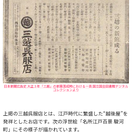
日本新聞広告史 大正３年「三越」の新築落成時における一頁 国立国会図書館デジタル
コレクションより
上掲の三越呉服店とは、江戸時代に繁盛した“越後屋”を
発祥としたお店です。次の浮世絵「名所江戸百景 駿河
町」にその様子が描かれています。