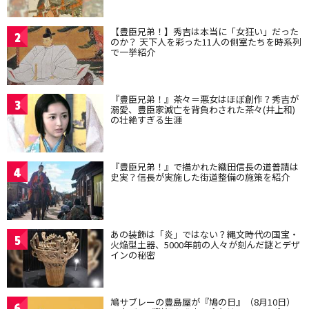
【豊臣兄弟！】秀吉は本当に「女狂い」だった
2
のか？ 天下人を彩った11人の側室たちを時系列
で一挙紹介
『豊臣兄弟！』茶々＝悪女はほぼ創作？秀吉が
3
溺愛、豊臣家滅亡を背負わされた茶々(井上和)
の壮絶すぎる生涯
『豊臣兄弟！』で描かれた織田信長の道普請は
4
史実？信長が実施した街道整備の施策を紹介
あの装飾は「炎」ではない？縄文時代の国宝・
5
火焔型土器、5000年前の人々が刻んだ謎とデザ
インの秘密
鳩サブレーの豊島屋が『鳩の日』（8月10日）
6