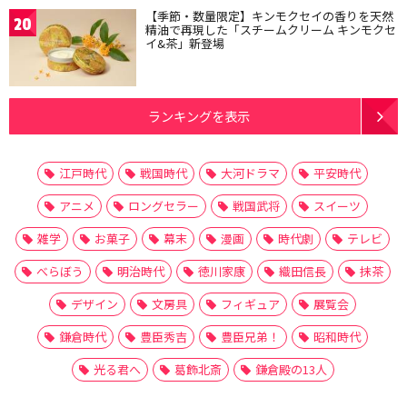
【季節・数量限定】キンモクセイの香りを天然
20
精油で再現した「スチームクリーム キンモクセ
イ&茶」新登場
ランキングを表示
江戸時代
戦国時代
大河ドラマ
平安時代
アニメ
ロングセラー
戦国武将
スイーツ
雑学
お菓子
幕末
漫画
時代劇
テレビ
べらぼう
明治時代
徳川家康
織田信長
抹茶
デザイン
文房具
フィギュア
展覧会
鎌倉時代
豊臣秀吉
豊臣兄弟！
昭和時代
光る君へ
葛飾北斎
鎌倉殿の13人