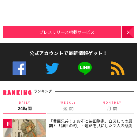
プレスリリース掲載サービス
公式アカウントで最新情報ゲット！
ランキング
RANKING
DAILY
WEEKLY
MONTHLY
24時間
週 間
月 間
『豊臣兄弟！』お市と柴田勝家、自刃しての最
1
期と「辞世の句」…運命を共にした２人の悲劇