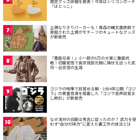
限定グッズ詳細を発表！今年はシリコンポーチ
「はとっこ」
土偶なりきりパーカーも！青森の縄文遺跡群で
7
発掘された土偶がモチーフのキュートなグッズ
が新発売
『豊臣兄弟！』小一郎の5万の大軍に徹底抗
8
戦！切腹覚悟で長宗我部元親に降伏を迫った武
将・谷忠澄の生涯
ゴジラの咆哮で目覚める朝…1954年公開『ゴジ
9
ラ』の貴重音源を搭載した「ゴジラ音声目覚ま
し時計」が新発売
なぜ浅井の旧臣は秀吉に従ったのか？ 武力を使
10
わず“自分の味方”に変えた裏工作の技法とは