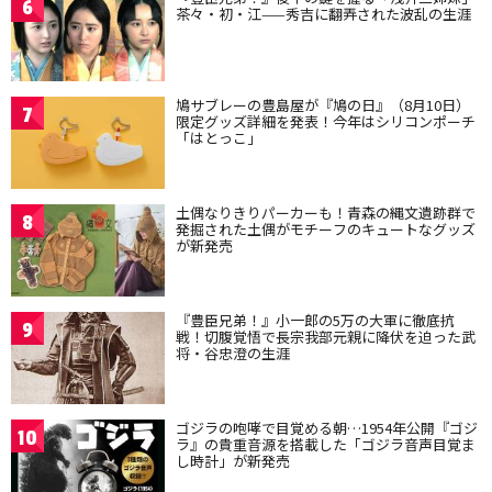
6
茶々・初・江——秀吉に翻弄された波乱の生涯
鳩サブレーの豊島屋が『鳩の日』（8月10日）
7
限定グッズ詳細を発表！今年はシリコンポーチ
「はとっこ」
土偶なりきりパーカーも！青森の縄文遺跡群で
8
発掘された土偶がモチーフのキュートなグッズ
が新発売
『豊臣兄弟！』小一郎の5万の大軍に徹底抗
9
戦！切腹覚悟で長宗我部元親に降伏を迫った武
将・谷忠澄の生涯
ゴジラの咆哮で目覚める朝…1954年公開『ゴジ
10
ラ』の貴重音源を搭載した「ゴジラ音声目覚ま
し時計」が新発売