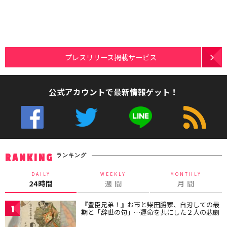
プレスリリース掲載サービス
公式アカウントで最新情報ゲット！
ランキング
RANKING
DAILY
WEEKLY
MONTHLY
24時間
週 間
月 間
『豊臣兄弟！』お市と柴田勝家、自刃しての最
1
期と「辞世の句」…運命を共にした２人の悲劇