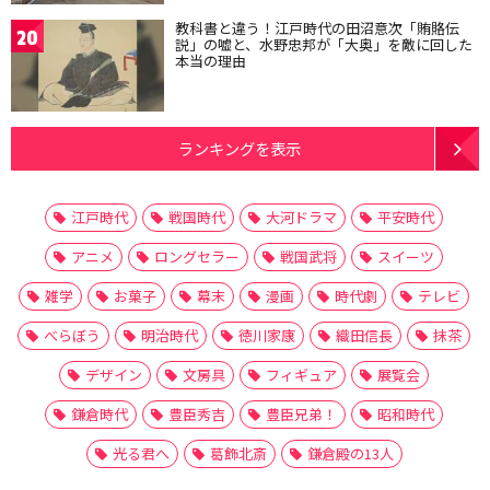
教科書と違う！江戸時代の田沼意次「賄賂伝
20
説」の嘘と、水野忠邦が「大奥」を敵に回した
本当の理由
ランキングを表示
江戸時代
戦国時代
大河ドラマ
平安時代
アニメ
ロングセラー
戦国武将
スイーツ
雑学
お菓子
幕末
漫画
時代劇
テレビ
べらぼう
明治時代
徳川家康
織田信長
抹茶
デザイン
文房具
フィギュア
展覧会
鎌倉時代
豊臣秀吉
豊臣兄弟！
昭和時代
光る君へ
葛飾北斎
鎌倉殿の13人