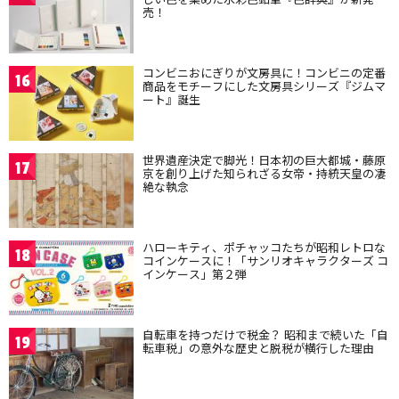
売！
コンビニおにぎりが文房具に！コンビニの定番
16
商品をモチーフにした文房具シリーズ『ジムマ
ート』誕生
世界遺産決定で脚光！日本初の巨大都城・藤原
17
京を創り上げた知られざる女帝・持統天皇の凄
絶な執念
ハローキティ、ポチャッコたちが昭和レトロな
18
コインケースに！「サンリオキャラクターズ コ
インケース」第２弾
自転車を持つだけで税金？ 昭和まで続いた「自
19
転車税」の意外な歴史と脱税が横行した理由