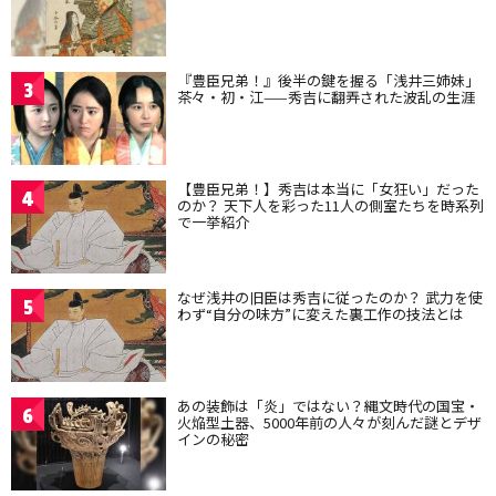
『豊臣兄弟！』後半の鍵を握る「浅井三姉妹」
3
茶々・初・江——秀吉に翻弄された波乱の生涯
【豊臣兄弟！】秀吉は本当に「女狂い」だった
4
のか？ 天下人を彩った11人の側室たちを時系列
で一挙紹介
なぜ浅井の旧臣は秀吉に従ったのか？ 武力を使
5
わず“自分の味方”に変えた裏工作の技法とは
あの装飾は「炎」ではない？縄文時代の国宝・
6
火焔型土器、5000年前の人々が刻んだ謎とデザ
インの秘密