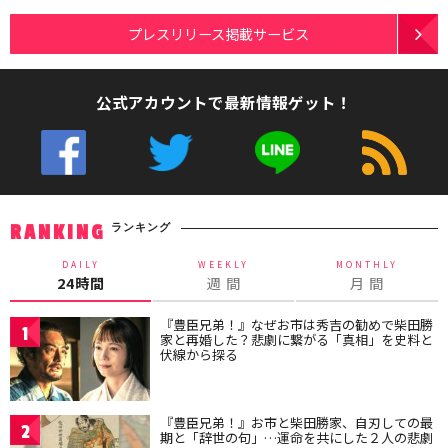
プレスリリース掲載サービス
公式アカウントで最新情報ゲット！
ランキング
RANKING
DAILY
WEEKLY
MONTHLY
24時間
週 間
月 間
『豊臣兄弟！』なぜお市は秀吉の勧めで柴田勝
1
家と再婚した？悲劇に繋がる「真相」を史料と
伏線から探る
『豊臣兄弟！』お市と柴田勝家、自刃しての最
2
期と「辞世の句」…運命を共にした２人の悲劇