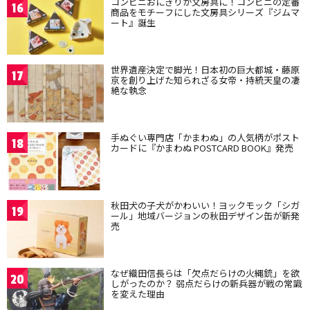
コンビニおにぎりが文房具に！コンビニの定番
16
商品をモチーフにした文房具シリーズ『ジムマ
ート』誕生
世界遺産決定で脚光！日本初の巨大都城・藤原
17
京を創り上げた知られざる女帝・持統天皇の凄
絶な執念
手ぬぐい専門店「かまわぬ」の人気柄がポスト
18
カードに『かまわぬ POSTCARD BOOK』発売
秋田犬の子犬がかわいい！ヨックモック「シガ
19
ール」地域バージョンの秋田デザイン缶が新発
売
なぜ織田信長らは「欠点だらけの火縄銃」を欲
20
しがったのか？ 弱点だらけの新兵器が戦の常識
を変えた理由