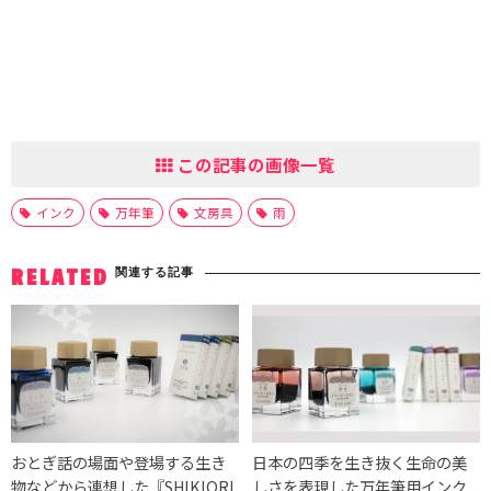
この記事の画像一覧
インク
万年筆
文房具
雨
関連する記事
RELATED
おとぎ話の場面や登場する生き
日本の四季を生き抜く生命の美
物などから連想した『SHIKIORI
しさを表現した万年筆用インク