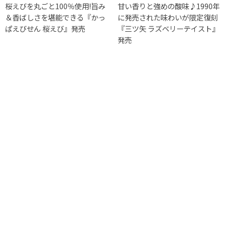
桜えびを丸ごと100％使用!旨み
甘い香りと強めの酸味♪1990年
＆香ばしさを堪能できる『かっ
に発売された味わいが限定復刻
ぱえびせん 桜えび』発売
『三ツ矢 ラズベリーテイスト』
発売