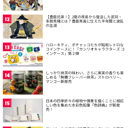
【豊臣兄弟！】2度の改易から復活した武将・
12
多賀秀種とは？豊臣秀長に仕えた半年間と波乱
の生涯
ハローキティ、ポチャッコたちが昭和レトロな
13
コインケースに！「サンリオキャラクターズ コ
インケース」第２弾
しっかり抹茶の味わい、さらに果実の香りも楽
14
しめる「無糖フレーバー抹茶」ストロベリー、
マンゴー新発売
日本の四季折々の植物や情景を描くことに相応
15
しい色を集めた水彩色鉛筆『色辞典』が新発
売！