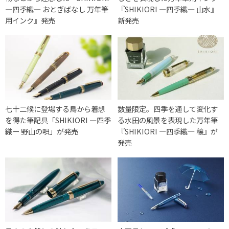
―四季織― おとぎばなし 万年筆
『SHIKIORI ―四季織― 山水』
用インク』発売
新発売
七十二候に登場する鳥から着想
数量限定。四季を通して変化す
を得た筆記具「SHIKIORI ―四季
る水田の風景を表現した万年筆
織ー 野山の唄」が発売
『SHIKIORI ―四季織― 穣』が
発売