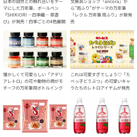
日本の自然との触れ合いをテー
文房具ショップ「ancora」か
マにした万年筆、ボールペン
ら”雨ふり”がテーマの万年筆
『SHIKIORI ―四季織― 草遊
「レクル 万年筆 雨ふり」が新発
び』が発売！四季ごとの4色展開
売
懐かしくて可愛らしい「アデリ
これは可愛すぎでしょう♡「た
アレトロ」の花や動物の柄がモ
べっ子どうぶつ」の可愛いキャ
チーフの万年筆用ボトルインク
ラたちのレトロアイテムが発売