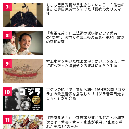
もしも豊臣秀長が長生きしていたら…？秀吉の
7
暴走と豊臣家滅亡を防げた「最強のカリスマ
性」
『豊臣兄弟！』三法師の誘拐は史実？秀吉
8
の“暴挙”、お市＆勝家再婚の真意…第30回放送
の真相考察
村上水軍を率いた戦国武将！幼い弟を支え、共
9
に海へ散った得居通幸の波乱に満ちた生涯
ゴジラの咆哮で目覚める朝…1954年公開『ゴジ
10
ラ』の貴重音源を搭載した「ゴジラ音声目覚ま
し時計」が新発売
『豊臣兄弟！』で萩原護が演じる武将・小堀正
11
次とは？秀長・秀吉・家康が重用、“出家を重
ねた実務派”の生涯