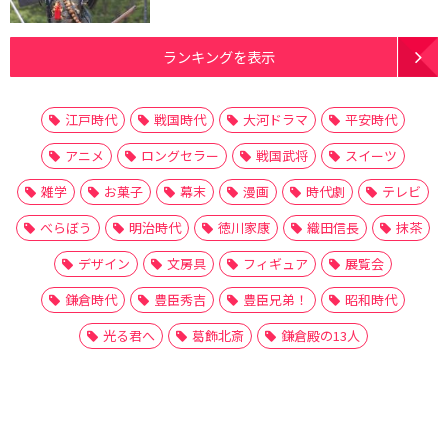
ランキングを表示
江戸時代
戦国時代
大河ドラマ
平安時代
アニメ
ロングセラー
戦国武将
スイーツ
雑学
お菓子
幕末
漫画
時代劇
テレビ
べらぼう
明治時代
徳川家康
織田信長
抹茶
デザイン
文房具
フィギュア
展覧会
鎌倉時代
豊臣秀吉
豊臣兄弟！
昭和時代
光る君へ
葛飾北斎
鎌倉殿の13人