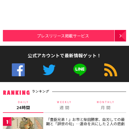
プレスリリース掲載サービス
公式アカウントで最新情報ゲット！
ランキング
RANKING
DAILY
WEEKLY
MONTHLY
24時間
週 間
月 間
『豊臣兄弟！』お市と柴田勝家、自刃しての最
1
期と「辞世の句」…運命を共にした２人の悲劇