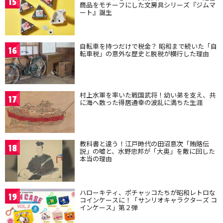
15
商品をモチーフにした文房具シリーズ『ジムマ
ート』誕生
自転車を持つだけで税金？ 昭和まで続いた「自
16
転車税」の意外な歴史と脱税が横行した理由
村上水軍を率いた戦国武将！幼い弟を支え、共
17
に海へ散った得居通幸の波乱に満ちた生涯
教科書と違う！江戸時代の田沼意次「賄賂伝
18
説」の嘘と、水野忠邦が「大奥」を敵に回した
本当の理由
ハローキティ、ポチャッコたちが昭和レトロな
19
コインケースに！「サンリオキャラクターズ コ
インケース」第２弾