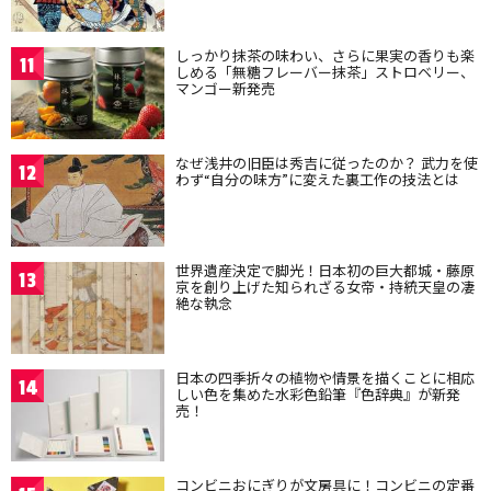
しっかり抹茶の味わい、さらに果実の香りも楽
11
しめる「無糖フレーバー抹茶」ストロベリー、
マンゴー新発売
なぜ浅井の旧臣は秀吉に従ったのか？ 武力を使
12
わず“自分の味方”に変えた裏工作の技法とは
世界遺産決定で脚光！日本初の巨大都城・藤原
13
京を創り上げた知られざる女帝・持統天皇の凄
絶な執念
日本の四季折々の植物や情景を描くことに相応
14
しい色を集めた水彩色鉛筆『色辞典』が新発
売！
コンビニおにぎりが文房具に！コンビニの定番