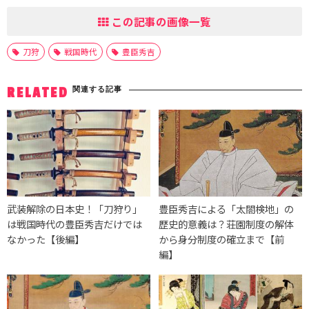
この記事の画像一覧
刀狩
戦国時代
豊臣秀吉
関連する記事
RELATED
武装解除の日本史！「刀狩り」
豊臣秀吉による「太閤検地」の
は戦国時代の豊臣秀吉だけでは
歴史的意義は？荘園制度の解体
なかった【後編】
から身分制度の確立まで【前
編】