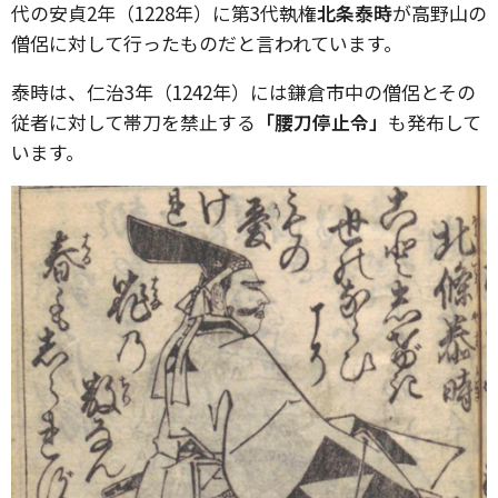
代の安貞2年（1228年）に第3代執権
北条泰時
が高野山の
僧侶に対して行ったものだと言われています。
泰時は、仁治3年（1242年）には鎌倉市中の僧侶とその
従者に対して帯刀を禁止する
「腰刀停止令」
も発布して
います。