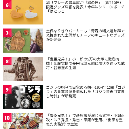
鳩サブレーの豊島屋が『鳩の日』（8月10日）
6
限定グッズ詳細を発表！今年はシリコンポーチ
「はとっこ」
土偶なりきりパーカーも！青森の縄文遺跡群で
7
発掘された土偶がモチーフのキュートなグッズ
が新発売
『豊臣兄弟！』小一郎の5万の大軍に徹底抗
8
戦！切腹覚悟で長宗我部元親に降伏を迫った武
将・谷忠澄の生涯
ゴジラの咆哮で目覚める朝…1954年公開『ゴジ
9
ラ』の貴重音源を搭載した「ゴジラ音声目覚ま
し時計」が新発売
『豊臣兄弟！』で萩原護が演じる武将・小堀正
10
次とは？秀長・秀吉・家康が重用、“出家を重
ねた実務派”の生涯