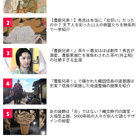
【豊臣兄弟！】秀吉は本当に「女狂い」だった
2
のか？ 天下人を彩った11人の側室たちを時系列
で一挙紹介
『豊臣兄弟！』茶々＝悪女はほぼ創作？秀吉が
3
溺愛、豊臣家滅亡を背負わされた茶々(井上和)
の壮絶すぎる生涯
『豊臣兄弟！』で描かれた織田信長の道普請は
4
史実？信長が実施した街道整備の施策を紹介
あの装飾は「炎」ではない？縄文時代の国宝・
5
火焔型土器、5000年前の人々が刻んだ謎とデザ
インの秘密