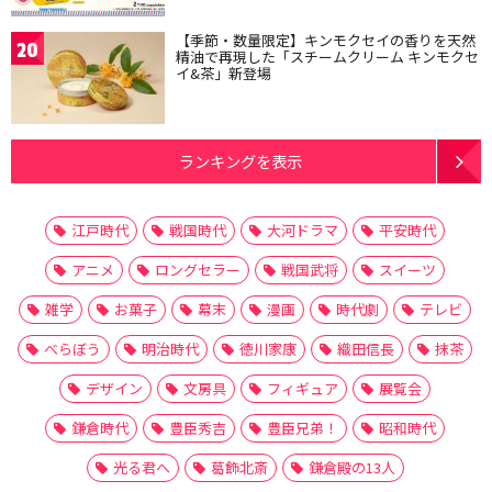
【季節・数量限定】キンモクセイの香りを天然
20
精油で再現した「スチームクリーム キンモクセ
イ&茶」新登場
ランキングを表示
江戸時代
戦国時代
大河ドラマ
平安時代
アニメ
ロングセラー
戦国武将
スイーツ
雑学
お菓子
幕末
漫画
時代劇
テレビ
べらぼう
明治時代
徳川家康
織田信長
抹茶
デザイン
文房具
フィギュア
展覧会
鎌倉時代
豊臣秀吉
豊臣兄弟！
昭和時代
光る君へ
葛飾北斎
鎌倉殿の13人