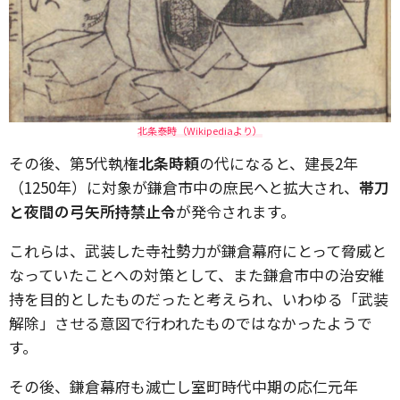
北条泰時（Wikipediaより）
その後、第5代執権
北条時頼
の代になると、建長2年
（1250年）に対象が鎌倉市中の庶民へと拡大され、
帯刀
と夜間の弓矢所持禁止令
が発令されます。
これらは、武装した寺社勢力が鎌倉幕府にとって脅威と
なっていたことへの対策として、また鎌倉市中の治安維
持を目的としたものだったと考えられ、いわゆる「武装
解除」させる意図で行われたものではなかったようで
す。
その後、鎌倉幕府も滅亡し室町時代中期の応仁元年