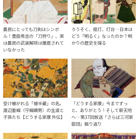
農民にとっても刀剣はシンボ
ろうそく、提灯、灯台…日本は
ル！豊臣秀吉の「刀狩り」、実
どう「明るく」なったのか？明
は農民の武装解除は徹底されて
かりの歴史を探る
いなかった
受け継がれる「槍半蔵」の名。
「どうする家康」今までずっ
渡辺重綱（守綱嫡男）の生涯と
と、ありがとう！そして新天地
子孫たち【どうする家康 外伝】
へ…第37回放送「さらば三河家
臣団」振り返り