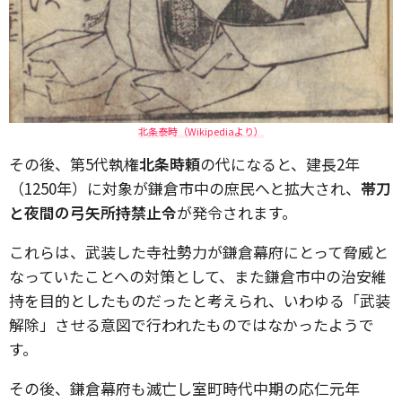
北条泰時（Wikipediaより）
その後、第5代執権
北条時頼
の代になると、建長2年
（1250年）に対象が鎌倉市中の庶民へと拡大され、
帯刀
と夜間の弓矢所持禁止令
が発令されます。
これらは、武装した寺社勢力が鎌倉幕府にとって脅威と
なっていたことへの対策として、また鎌倉市中の治安維
持を目的としたものだったと考えられ、いわゆる「武装
解除」させる意図で行われたものではなかったようで
す。
その後、鎌倉幕府も滅亡し室町時代中期の応仁元年