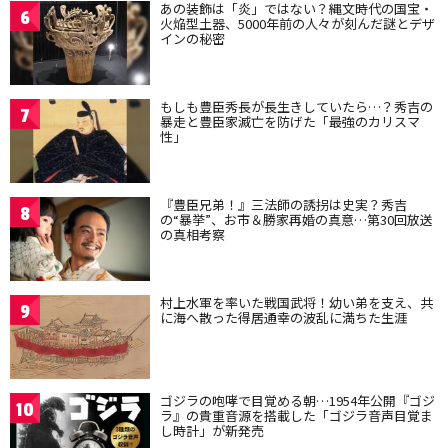
あの装飾は「炎」ではない？縄文時代の国宝・
6
火焔型土器、5000年前の人々が刻んだ謎とデザ
インの秘密
もしも豊臣秀長が長生きしていたら…？秀吉の
7
暴走と豊臣家滅亡を防げた「最強のカリスマ
性」
『豊臣兄弟！』三法師の誘拐は史実？秀吉
8
の“暴挙”、お市＆勝家再婚の真意…第30回放送
の真相考察
村上水軍を率いた戦国武将！幼い弟を支え、共
9
に海へ散った得居通幸の波乱に満ちた生涯
ゴジラの咆哮で目覚める朝…1954年公開『ゴジ
10
ラ』の貴重音源を搭載した「ゴジラ音声目覚ま
し時計」が新発売