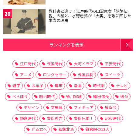
教科書と違う！江戸時代の田沼意次「賄賂伝
20
説」の嘘と、水野忠邦が「大奥」を敵に回した
本当の理由
ランキングを表示
江戸時代
戦国時代
大河ドラマ
平安時代
アニメ
ロングセラー
戦国武将
スイーツ
雑学
お菓子
幕末
漫画
時代劇
テレビ
べらぼう
明治時代
徳川家康
織田信長
抹茶
デザイン
文房具
フィギュア
展覧会
鎌倉時代
豊臣秀吉
豊臣兄弟！
昭和時代
光る君へ
葛飾北斎
鎌倉殿の13人