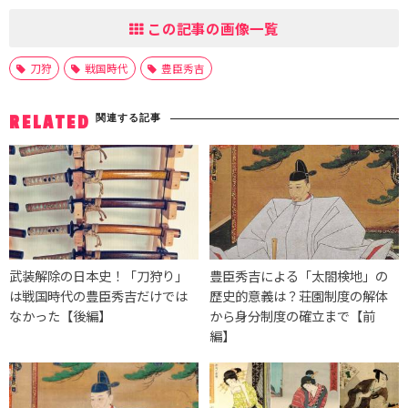
この記事の画像一覧
刀狩
戦国時代
豊臣秀吉
関連する記事
RELATED
武装解除の日本史！「刀狩り」
豊臣秀吉による「太閤検地」の
は戦国時代の豊臣秀吉だけでは
歴史的意義は？荘園制度の解体
なかった【後編】
から身分制度の確立まで【前
編】