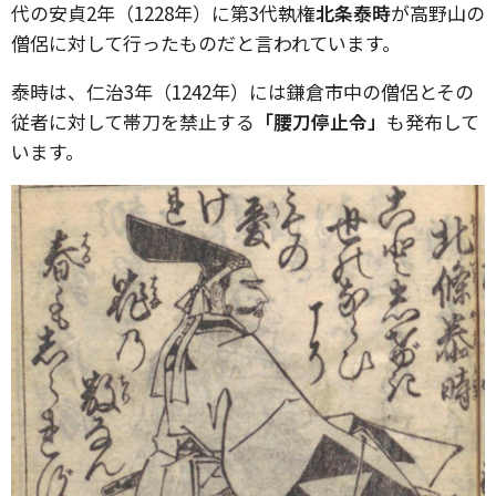
代の安貞2年（1228年）に第3代執権
北条泰時
が高野山の
僧侶に対して行ったものだと言われています。
泰時は、仁治3年（1242年）には鎌倉市中の僧侶とその
従者に対して帯刀を禁止する
「腰刀停止令」
も発布して
います。