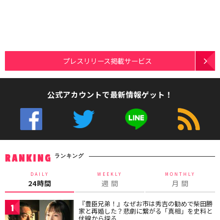
プレスリリース掲載サービス
公式アカウントで最新情報ゲット！
ランキング
RANKING
DAILY
WEEKLY
MONTHLY
24時間
週 間
月 間
『豊臣兄弟！』なぜお市は秀吉の勧めで柴田勝
1
家と再婚した？悲劇に繋がる「真相」を史料と
伏線から探る