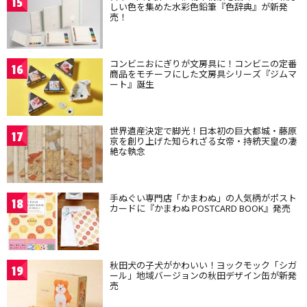
15
しい色を集めた水彩色鉛筆『色辞典』が新発
売！
コンビニおにぎりが文房具に！コンビニの定番
16
商品をモチーフにした文房具シリーズ『ジムマ
ート』誕生
世界遺産決定で脚光！日本初の巨大都城・藤原
17
京を創り上げた知られざる女帝・持統天皇の凄
絶な執念
手ぬぐい専門店「かまわぬ」の人気柄がポスト
18
カードに『かまわぬ POSTCARD BOOK』発売
秋田犬の子犬がかわいい！ヨックモック「シガ
19
ール」地域バージョンの秋田デザイン缶が新発
売