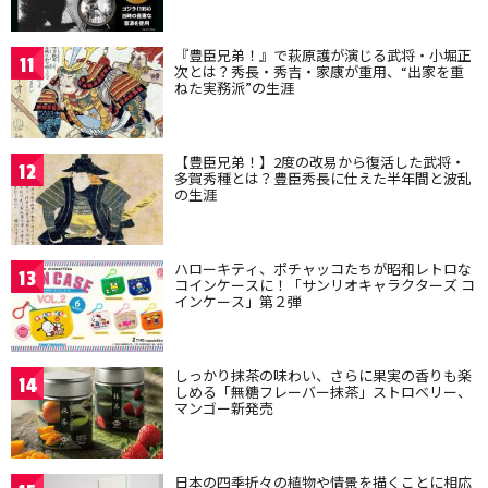
『豊臣兄弟！』で萩原護が演じる武将・小堀正
11
次とは？秀長・秀吉・家康が重用、“出家を重
ねた実務派”の生涯
【豊臣兄弟！】2度の改易から復活した武将・
12
多賀秀種とは？豊臣秀長に仕えた半年間と波乱
の生涯
ハローキティ、ポチャッコたちが昭和レトロな
13
コインケースに！「サンリオキャラクターズ コ
インケース」第２弾
しっかり抹茶の味わい、さらに果実の香りも楽
14
しめる「無糖フレーバー抹茶」ストロベリー、
マンゴー新発売
日本の四季折々の植物や情景を描くことに相応