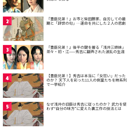
『豊臣兄弟！』お市と柴田勝家、自刃しての最
2
期と「辞世の句」…運命を共にした２人の悲劇
『豊臣兄弟！』後半の鍵を握る「浅井三姉妹」
3
茶々・初・江——秀吉に翻弄された波乱の生涯
【豊臣兄弟！】秀吉は本当に「女狂い」だった
4
のか？ 天下人を彩った11人の側室たちを時系列
で一挙紹介
なぜ浅井の旧臣は秀吉に従ったのか？ 武力を使
5
わず“自分の味方”に変えた裏工作の技法とは