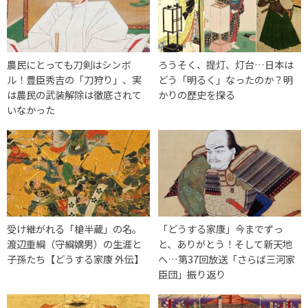
農民にとっても刀剣はシンボ
ろうそく、提灯、灯台…日本は
ル！豊臣秀吉の「刀狩り」、実
どう「明るく」なったのか？明
は農民の武装解除は徹底されて
かりの歴史を探る
いなかった
受け継がれる「槍半蔵」の名。
「どうする家康」今までずっ
渡辺重綱（守綱嫡男）の生涯と
と、ありがとう！そして新天地
子孫たち【どうする家康 外伝】
へ…第37回放送「さらば三河家
臣団」振り返り