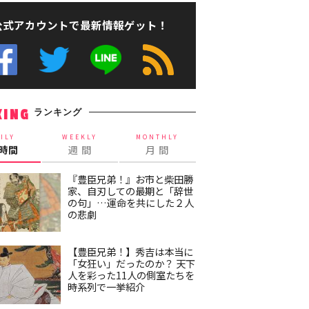
公式アカウントで最新情報ゲット！
ランキング
KING
ILY
WEEKLY
MONTHLY
4時間
週 間
月 間
『豊臣兄弟！』お市と柴田勝
家、自刃しての最期と「辞世
の句」…運命を共にした２人
の悲劇
【豊臣兄弟！】秀吉は本当に
「女狂い」だったのか？ 天下
人を彩った11人の側室たちを
時系列で一挙紹介