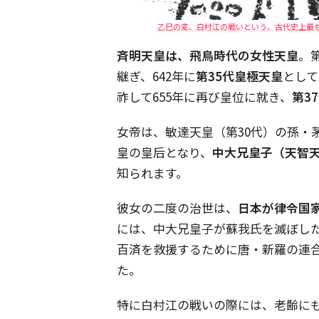
乙巳の変、白村江の戦いという、古代史上最も激
斉明天皇は、飛鳥時代の女性天皇
。
継ぎ、642年に
第35代皇極天皇
として
祚して655年に再び皇位に就き、
第3
女帝は、敏達天皇（第30代）の孫・
皇の皇后となり、
中大兄皇子（天智
知られます。
彼女の二度の治世は、
日本が律令国
には、中大兄皇子が蘇我氏を滅ぼし
百済を救援するために唐・新羅の連
た。
特に白村江の戦いの際には、老齢に