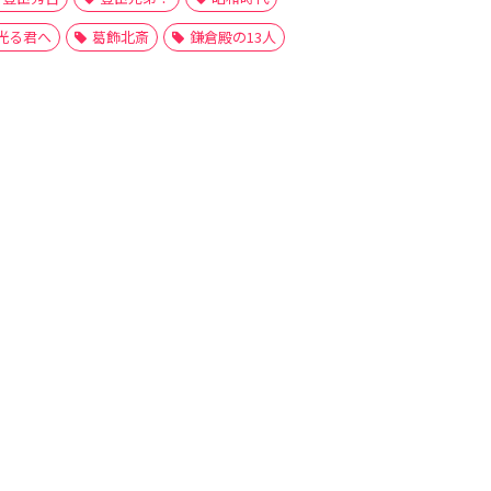
光る君へ
葛飾北斎
鎌倉殿の13人