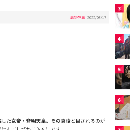
3
高野晃彰
2022/03/17
4
5
6
臨した
女帝・斉明天皇。その
真陵
と目されるのが
（けんごしづかこふん）です。