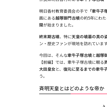
明日香村教育委員会の手で
「牽牛子
画にある
越塚御門古墳
の約5年にわた
開
が始まりました。
終末期古墳
、特に
天皇の墳墓の真の
ン・歴史ファンが現地を訪れていま
今回は、そんな
牽牛子塚古墳
と
越塚
【前編】では、牽牛子塚古墳に眠る
大田皇女
と、
復元に至るまでの牽牛
う。
斉明天皇とはどのような帝か