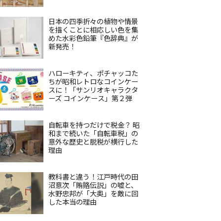
日本の四季折々の植物や情景
を描くことに相応しい色を集
めた水彩色鉛筆『色辞典』が
新発売！
ハローキティ、ポチャッコた
ちが昭和レトロなコインケー
スに！「サンリオキャラクタ
ーズ コインケース」第２弾
自転車を持つだけで税金？ 昭
和まで続いた「自転車税」の
意外な歴史と脱税が横行した
理由
教科書と違う！江戸時代の田
沼意次「賄賂伝説」の嘘と、
水野忠邦が「大奥」を敵に回
した本当の理由