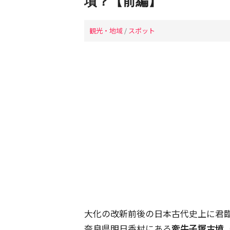
墳？【前編】
観光・地域
/
スポット
大化の改新前後の日本古代史上に君
奈良県明日香村にある
牽牛子塚古墳