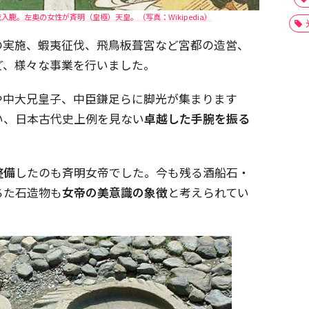
入鹿。左奥の女性が斉明（皇極）天皇。（写真：Wikipedia）
の実施、蝦夷征伐、飛鳥板葺宮など宮都の造営、
ど、様々な事業を行いました。
や中大兄皇子、中臣鎌足らに脚光が集まります
い、日本古代史上例を見ない
卓越した手腕を振る
整備
したのも斉明女帝でした。今も残る酒船石・
ちた石造物も
女帝の美意識の象徴
と考えられてい