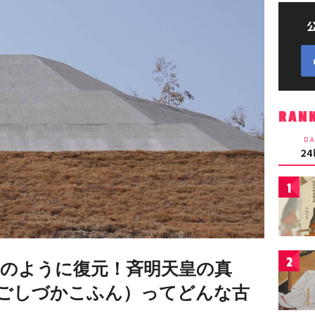
RAN
DA
2
1
2
のように復元！斉明天皇の真
ごしづかこふん）ってどんな古