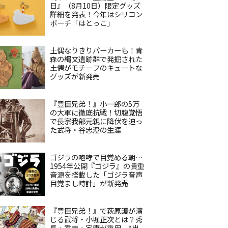
日』（8月10日）限定グッズ
詳細を発表！今年はシリコン
ポーチ「はとっこ」
土偶なりきりパーカーも！青
森の縄文遺跡群で発掘された
土偶がモチーフのキュートな
グッズが新発売
『豊臣兄弟！』小一郎の5万
の大軍に徹底抗戦！切腹覚悟
で長宗我部元親に降伏を迫っ
た武将・谷忠澄の生涯
ゴジラの咆哮で目覚める朝…
1954年公開『ゴジラ』の貴重
音源を搭載した「ゴジラ音声
目覚まし時計」が新発売
『豊臣兄弟！』で萩原護が演
じる武将・小堀正次とは？秀
長・秀吉・家康が重用、“出