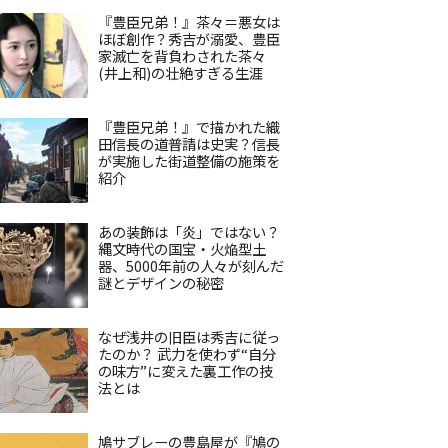
『豊臣兄弟！』茶々＝悪女は
ほぼ創作？秀吉が溺愛、豊臣
家滅亡を背負わされた茶々
(井上和)の壮絶すぎる生涯
『豊臣兄弟！』で描かれた織
田信長の道普請は史実？信長
が実施した街道整備の施策を
紹介
あの装飾は「炎」ではない？
縄文時代の国宝・火焔型土
器、5000年前の人々が刻んだ
謎とデザインの秘密
なぜ浅井の旧臣は秀吉に従っ
たのか？ 武力を使わず“自分
の味方”に変えた裏工作の技
法とは
鳩サブレーの豊島屋が『鳩の