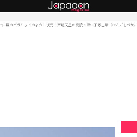
で白亜のピラミッドのように復元！斉明天皇の真陵・牽牛子塚古墳（けんごしづか