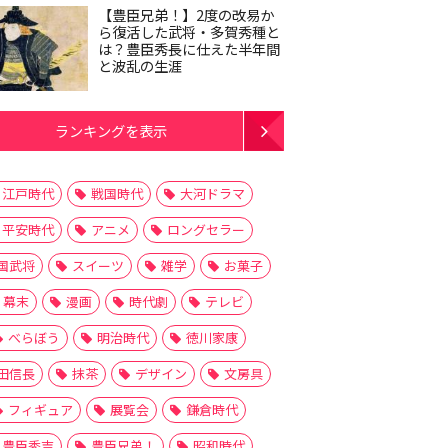
【豊臣兄弟！】2度の改易か
ら復活した武将・多賀秀種と
は？豊臣秀長に仕えた半年間
と波乱の生涯
ランキングを表示
江戸時代
戦国時代
大河ドラマ
平安時代
アニメ
ロングセラー
国武将
スイーツ
雑学
お菓子
幕末
漫画
時代劇
テレビ
べらぼう
明治時代
徳川家康
田信長
抹茶
デザイン
文房具
フィギュア
展覧会
鎌倉時代
豊臣秀吉
豊臣兄弟！
昭和時代