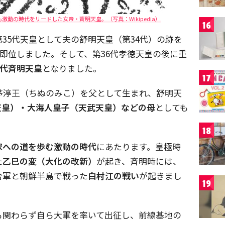
動の時代をリードした女帝・斉明天皇。（写真：Wikipedia）
16
第35代天皇として夫の舒明天皇（第34代）の跡を
即位しました。そして、第36代孝徳天皇の後に重
7代斉明天皇
となりました。
17
茅渟王（ちぬのみこ）を父として生まれ、舒明天
天皇）・大海人皇子（天武天皇）などの母
としても
18
家への道を歩む激動の時代
にあたります。皇極時
た
乙巳の変（大化の改新）
が起き、斉明時には、
合軍と朝鮮半島で戦った
白村江の戦い
が起きまし
19
も関わらず自ら大軍を率いて出征し、前線基地の