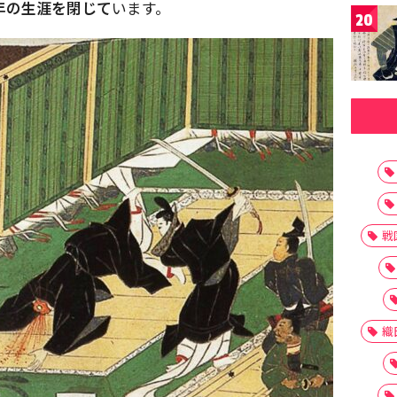
年の生涯を閉じて
います。
20
戦
織