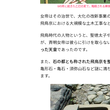
645年に起きた乙巳の変で、暗殺される蘇我
女帝はその治世で、大化の改新事業
飛鳥京における大規模な土木工事な
飛鳥時代の人物というと、聖徳太子
が、斉明女帝は彼らに引けを取らな
った天皇
であったのです。
また、
石の都とも称された飛鳥京を
亀形石・亀石・須弥山石など謎に満
ます。