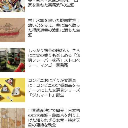
家を重ねた実務派”の生涯
村上水軍を率いた戦国武将！
幼い弟を支え、共に海へ散っ
た得居通幸の波乱に満ちた生
涯
しっかり抹茶の味わい、さら
に果実の香りも楽しめる「無
糖フレーバー抹茶」ストロベ
リー、マンゴー新発売
コンビニおにぎりが文房具
に！コンビニの定番商品をモ
チーフにした文房具シリーズ
『ジムマート』誕生
世界遺産決定で脚光！日本初
の巨大都城・藤原京を創り上
げた知られざる女帝・持統天
皇の凄絶な執念