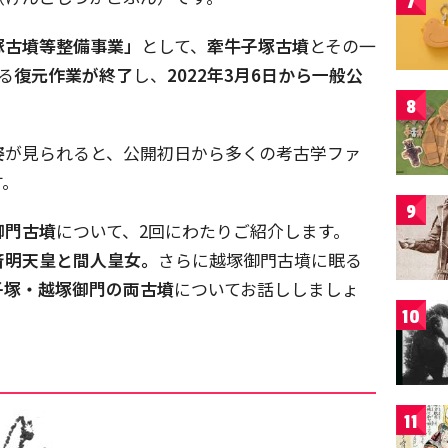
7
塚古墳等整備事業」
として、
牽牛子塚古墳
とその一
る
復元作業が終了
し、
2022年3月6日から一般公
8
姿
が見られると、公開初日から多くの考古学ファ
す。
9
御門古墳
について、2回にわたりご紹介します。
斉明天皇と間人皇女。
さらに越塚御門古墳に眠る
子塚・越塚御門の両古墳
についてお話ししましょ
10
11