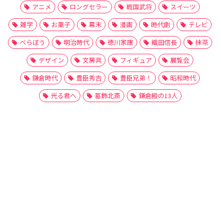
アニメ
ロングセラー
戦国武将
スイーツ
雑学
お菓子
幕末
漫画
時代劇
テレビ
べらぼう
明治時代
徳川家康
織田信長
抹茶
デザイン
文房具
フィギュア
展覧会
鎌倉時代
豊臣秀吉
豊臣兄弟！
昭和時代
光る君へ
葛飾北斎
鎌倉殿の13人