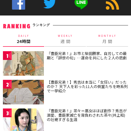
ランキング
RANKING
DAILY
WEEKLY
MONTHLY
24時間
週 間
月 間
『豊臣兄弟！』お市と柴田勝家、自刃しての最
1
期と「辞世の句」…運命を共にした２人の悲劇
【豊臣兄弟！】秀吉は本当に「女狂い」だった
2
のか？ 天下人を彩った11人の側室たちを時系列
で一挙紹介
『豊臣兄弟！』茶々＝悪女はほぼ創作？秀吉が
3
溺愛、豊臣家滅亡を背負わされた茶々(井上和)
の壮絶すぎる生涯