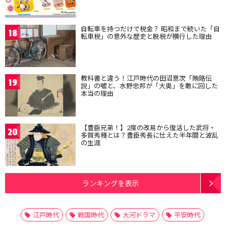
自転車を持つだけで税金？ 昭和まで続いた「自
18
転車税」の意外な歴史と脱税が横行した理由
教科書と違う！江戸時代の田沼意次「賄賂伝
19
説」の嘘と、水野忠邦が「大奥」を敵に回した
本当の理由
【豊臣兄弟！】2度の改易から復活した武将・
20
多賀秀種とは？豊臣秀長に仕えた半年間と波乱
の生涯
ランキングを表示
江戸時代
戦国時代
大河ドラマ
平安時代