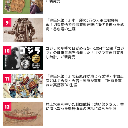
が新発売
『豊臣兄弟！』小一郎の5万の大軍に徹底抗
9
戦！切腹覚悟で長宗我部元親に降伏を迫った武
将・谷忠澄の生涯
ゴジラの咆哮で目覚める朝…1954年公開『ゴジ
10
ラ』の貴重音源を搭載した「ゴジラ音声目覚ま
し時計」が新発売
『豊臣兄弟！』で萩原護が演じる武将・小堀正
11
次とは？秀長・秀吉・家康が重用、“出家を重
ねた実務派”の生涯
村上水軍を率いた戦国武将！幼い弟を支え、共
12
に海へ散った得居通幸の波乱に満ちた生涯