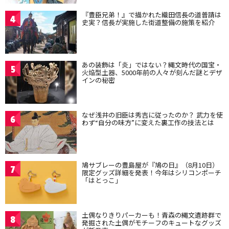
『豊臣兄弟！』で描かれた織田信長の道普請は
4
史実？信長が実施した街道整備の施策を紹介
あの装飾は「炎」ではない？縄文時代の国宝・
5
火焔型土器、5000年前の人々が刻んだ謎とデザ
インの秘密
なぜ浅井の旧臣は秀吉に従ったのか？ 武力を使
6
わず“自分の味方”に変えた裏工作の技法とは
鳩サブレーの豊島屋が『鳩の日』（8月10日）
7
限定グッズ詳細を発表！今年はシリコンポーチ
「はとっこ」
土偶なりきりパーカーも！青森の縄文遺跡群で
8
発掘された土偶がモチーフのキュートなグッズ