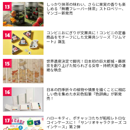
しっかり抹茶の味わい、さらに果実の香りも楽
13
しめる「無糖フレーバー抹茶」ストロベリー、
マンゴー新発売
コンビニおにぎりが文房具に！コンビニの定番
14
商品をモチーフにした文房具シリーズ『ジムマ
ート』誕生
世界遺産決定で脚光！日本初の巨大都城・藤原
15
京を創り上げた知られざる女帝・持統天皇の凄
絶な執念
日本の四季折々の植物や情景を描くことに相応
16
しい色を集めた水彩色鉛筆『色辞典』が新発
売！
ハローキティ、ポチャッコたちが昭和レトロな
17
コインケースに！「サンリオキャラクターズ コ
インケース」第２弾