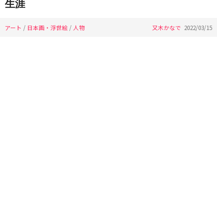
生涯
アート
/
日本画・浮世絵
/
人物
又木かなで
2022/03/15