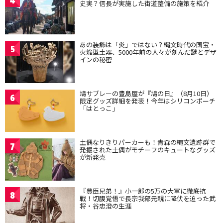
4
史実？信長が実施した街道整備の施策を紹介
あの装飾は「炎」ではない？縄文時代の国宝・
5
火焔型土器、5000年前の人々が刻んだ謎とデザ
インの秘密
鳩サブレーの豊島屋が『鳩の日』（8月10日）
6
限定グッズ詳細を発表！今年はシリコンポーチ
「はとっこ」
土偶なりきりパーカーも！青森の縄文遺跡群で
7
発掘された土偶がモチーフのキュートなグッズ
が新発売
『豊臣兄弟！』小一郎の5万の大軍に徹底抗
8
戦！切腹覚悟で長宗我部元親に降伏を迫った武
将・谷忠澄の生涯