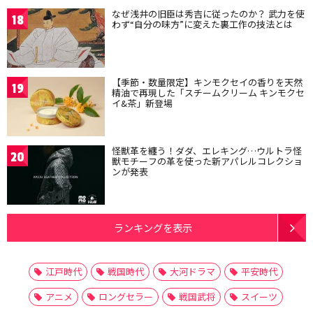
なぜ浅井の旧臣は秀吉に従ったのか？ 武力を使
18
わず“自分の味方”に変えた裏工作の技法とは
【季節・数量限定】キンモクセイの香りを天然
19
精油で再現した「スチームクリーム キンモクセ
イ&茶」新登場
怪獣革を纏う！ダダ、エレキング…ウルトラ怪
20
獣モチーフの革を使った新アパレルコレクショ
ンが発表
ランキングを表示
江戸時代
戦国時代
大河ドラマ
平安時代
アニメ
ロングセラー
戦国武将
スイーツ