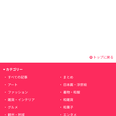
トップに戻る
カテゴリー
すべての記事
まとめ
アート
日本画・浮世絵
ファッション
着物・和服
雑貨・インテリア
和雑貨
グルメ
和菓子
観光・地域
エンタメ