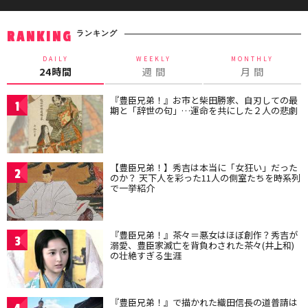
ランキング
RANKING
DAILY
WEEKLY
MONTHLY
24時間
週 間
月 間
『豊臣兄弟！』お市と柴田勝家、自刃しての最
1
期と「辞世の句」…運命を共にした２人の悲劇
【豊臣兄弟！】秀吉は本当に「女狂い」だった
2
のか？ 天下人を彩った11人の側室たちを時系列
で一挙紹介
『豊臣兄弟！』茶々＝悪女はほぼ創作？秀吉が
3
溺愛、豊臣家滅亡を背負わされた茶々(井上和)
の壮絶すぎる生涯
『豊臣兄弟！』で描かれた織田信長の道普請は