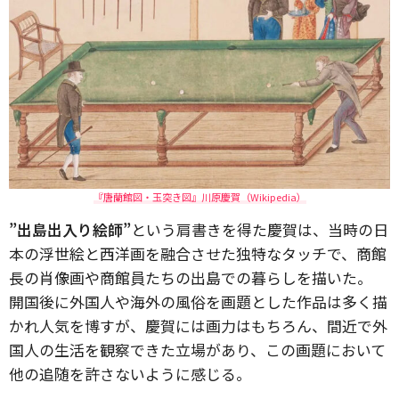
『唐蘭館図・玉突き図』川原慶賀（Wikipedia）
”出島出入り絵師”
という肩書きを得た慶賀は、当時の日
本の浮世絵と西洋画を融合させた独特なタッチで、商館
長の肖像画や商館員たちの出島での暮らしを描いた。
開国後に外国人や海外の風俗を画題とした作品は多く描
かれ人気を博すが、慶賀には画力はもちろん、間近で外
国人の生活を観察できた立場があり、この画題において
他の追随を許さないように感じる。