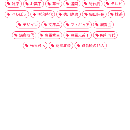
雑学
お菓子
幕末
漫画
時代劇
テレビ
べらぼう
明治時代
徳川家康
織田信長
抹茶
デザイン
文房具
フィギュア
展覧会
鎌倉時代
豊臣秀吉
豊臣兄弟！
昭和時代
光る君へ
葛飾北斎
鎌倉殿の13人