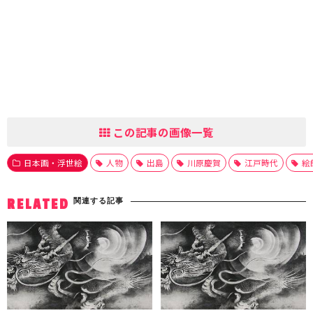
この記事の画像一覧
日本画・浮世絵
人物
出島
川原慶賀
江戸時代
絵
関連する記事
RELATED