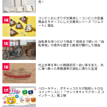
売！
コンビニおにぎりが文房具に！コンビニの定番
14
商品をモチーフにした文房具シリーズ『ジムマ
ート』誕生
自転車を持つだけで税金？ 昭和まで続いた「自
15
転車税」の意外な歴史と脱税が横行した理由
村上水軍を率いた戦国武将！幼い弟を支え、共
16
に海へ散った得居通幸の波乱に満ちた生涯
ハローキティ、ポチャッコたちが昭和レトロな
17
コインケースに！「サンリオキャラクターズ コ
インケース」第２弾