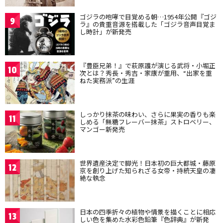
ゴジラの咆哮で目覚める朝…1954年公開『ゴジ
9
ラ』の貴重音源を搭載した「ゴジラ音声目覚ま
し時計」が新発売
『豊臣兄弟！』で萩原護が演じる武将・小堀正
10
次とは？秀長・秀吉・家康が重用、“出家を重
ねた実務派”の生涯
しっかり抹茶の味わい、さらに果実の香りも楽
11
しめる「無糖フレーバー抹茶」ストロベリー、
マンゴー新発売
世界遺産決定で脚光！日本初の巨大都城・藤原
12
京を創り上げた知られざる女帝・持統天皇の凄
絶な執念
日本の四季折々の植物や情景を描くことに相応
13
しい色を集めた水彩色鉛筆『色辞典』が新発