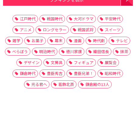
江戸時代
戦国時代
大河ドラマ
平安時代
アニメ
ロングセラー
戦国武将
スイーツ
雑学
お菓子
幕末
漫画
時代劇
テレビ
べらぼう
明治時代
徳川家康
織田信長
抹茶
デザイン
文房具
フィギュア
展覧会
鎌倉時代
豊臣秀吉
豊臣兄弟！
昭和時代
光る君へ
葛飾北斎
鎌倉殿の13人