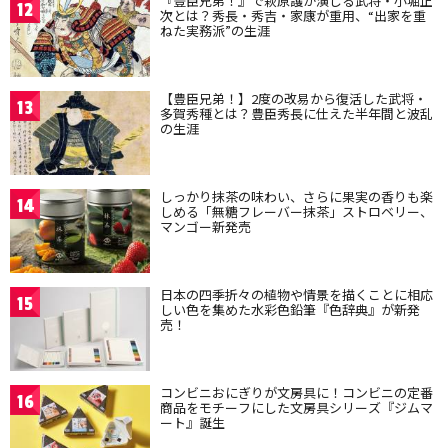
『豊臣兄弟！』で萩原護が演じる武将・小堀正
12
次とは？秀長・秀吉・家康が重用、“出家を重
ねた実務派”の生涯
【豊臣兄弟！】2度の改易から復活した武将・
13
多賀秀種とは？豊臣秀長に仕えた半年間と波乱
の生涯
しっかり抹茶の味わい、さらに果実の香りも楽
14
しめる「無糖フレーバー抹茶」ストロベリー、
マンゴー新発売
日本の四季折々の植物や情景を描くことに相応
15
しい色を集めた水彩色鉛筆『色辞典』が新発
売！
コンビニおにぎりが文房具に！コンビニの定番
16
商品をモチーフにした文房具シリーズ『ジムマ
ート』誕生