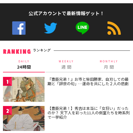
公式アカウントで最新情報ゲット！
ランキング
RANKING
DAILY
WEEKLY
MONTHLY
24時間
週 間
月 間
『豊臣兄弟！』お市と柴田勝家、自刃しての最
1
期と「辞世の句」…運命を共にした２人の悲劇
【豊臣兄弟！】秀吉は本当に「女狂い」だった
2
のか？ 天下人を彩った11人の側室たちを時系列
で一挙紹介