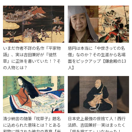
いまだ作者不詳の名作『平家物
慈円は本当に「中世きっての名
語』、実は吉田兼好が『徒然
僧」なのか？その生涯から名場
草』に正体を書いていた！？そ
面をピックアップ【鎌倉殿の13
の人物とは？
人】
清少納言の随筆『枕草子』題名
日本史上最強の世捨て人！西行
に込められた意味とは？とある
法師、吉田兼好…実はまったく
和歌に隠された彼女の真意【光
「世を捨てて」いなかった！