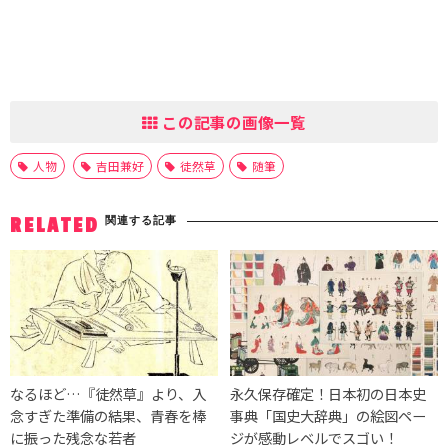
この記事の画像一覧
人物
吉田兼好
徒然草
随筆
関連する記事
RELATED
なるほど…『徒然草』より、入
永久保存確定！日本初の日本史
念すぎた準備の結果、青春を棒
事典「国史大辞典」の絵図ペー
に振った残念な若者
ジが感動レベルでスゴい！