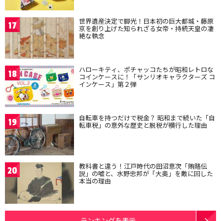
世界遺産決定で脚光！日本初の巨大都城・藤原
17
京を創り上げた知られざる女帝・持統天皇の凄
絶な執念
ハローキティ、ポチャッコたちが昭和レトロな
18
コインケースに！「サンリオキャラクターズ コ
インケース」第２弾
自転車を持つだけで税金？ 昭和まで続いた「自
19
転車税」の意外な歴史と脱税が横行した理由
教科書と違う！江戸時代の田沼意次「賄賂伝
20
説」の嘘と、水野忠邦が「大奥」を敵に回した
本当の理由
ランキングを表示