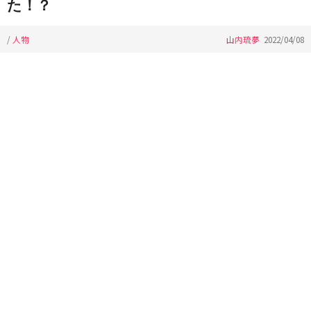
た！？
/
人物
山内琉夢
2022/04/08