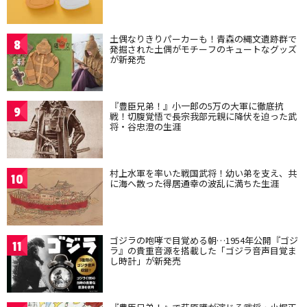
土偶なりきりパーカーも！青森の縄文遺跡群で
8
発掘された土偶がモチーフのキュートなグッズ
が新発売
『豊臣兄弟！』小一郎の5万の大軍に徹底抗
9
戦！切腹覚悟で長宗我部元親に降伏を迫った武
将・谷忠澄の生涯
村上水軍を率いた戦国武将！幼い弟を支え、共
10
に海へ散った得居通幸の波乱に満ちた生涯
ゴジラの咆哮で目覚める朝…1954年公開『ゴジ
11
ラ』の貴重音源を搭載した「ゴジラ音声目覚ま
し時計」が新発売