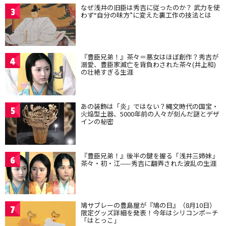
なぜ浅井の旧臣は秀吉に従ったのか？ 武力を使
3
わず“自分の味方”に変えた裏工作の技法とは
『豊臣兄弟！』茶々＝悪女はほぼ創作？秀吉が
4
溺愛、豊臣家滅亡を背負わされた茶々(井上和)
の壮絶すぎる生涯
あの装飾は「炎」ではない？縄文時代の国宝・
5
火焔型土器、5000年前の人々が刻んだ謎とデザ
インの秘密
『豊臣兄弟！』後半の鍵を握る「浅井三姉妹」
6
茶々・初・江——秀吉に翻弄された波乱の生涯
鳩サブレーの豊島屋が『鳩の日』（8月10日）
7
限定グッズ詳細を発表！今年はシリコンポーチ
「はとっこ」