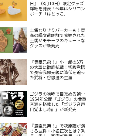
日』（8月10日）限定グッズ
詳細を発表！今年はシリコン
ポーチ「はとっこ」
土偶なりきりパーカーも！青
森の縄文遺跡群で発掘された
土偶がモチーフのキュートな
グッズが新発売
『豊臣兄弟！』小一郎の5万
の大軍に徹底抗戦！切腹覚悟
で長宗我部元親に降伏を迫っ
た武将・谷忠澄の生涯
ゴジラの咆哮で目覚める朝…
1954年公開『ゴジラ』の貴重
音源を搭載した「ゴジラ音声
目覚まし時計」が新発売
『豊臣兄弟！』で萩原護が演
じる武将・小堀正次とは？秀
長・秀吉・家康が重用、“出