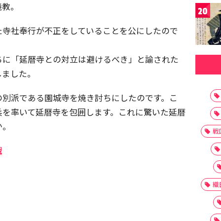
義教。
20
た寺社奉行が不正をしていることを公にしたので
ちに「延暦寺との対立は避けるべき」と諭された
しました。
の別派である園城寺を焼き討ちにしたのです。こ
兵を率いて延暦寺を包囲します。これに驚いた延暦
か。
戦
戦
織