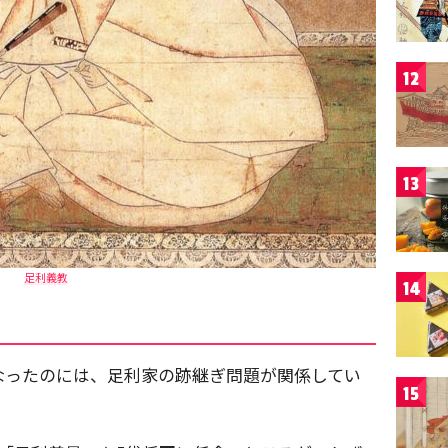
12
13
足利義教
14
なったのには、足利家の跡継ぎ問題が関係してい
15