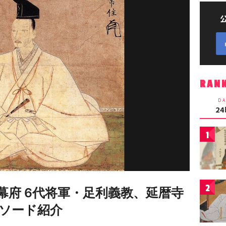
RAN
DA
2
1
2
幕府 6代将軍・足利義教、延暦寺
ソード紹介