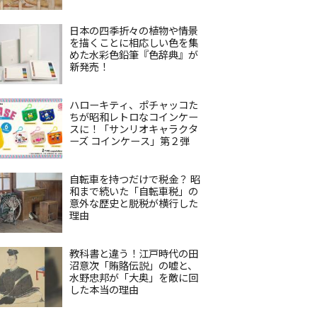
日本の四季折々の植物や情景
を描くことに相応しい色を集
めた水彩色鉛筆『色辞典』が
新発売！
ハローキティ、ポチャッコた
ちが昭和レトロなコインケー
スに！「サンリオキャラクタ
ーズ コインケース」第２弾
自転車を持つだけで税金？ 昭
和まで続いた「自転車税」の
意外な歴史と脱税が横行した
理由
教科書と違う！江戸時代の田
沼意次「賄賂伝説」の嘘と、
水野忠邦が「大奥」を敵に回
した本当の理由