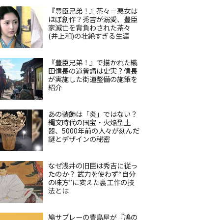
『豊臣兄弟！』茶々＝悪女は
ほぼ創作？秀吉が溺愛、豊臣
家滅亡を背負わされた茶々
(井上和)の壮絶すぎる生涯
『豊臣兄弟！』で描かれた織
田信長の道普請は史実？信長
が実施した街道整備の施策を
紹介
あの装飾は「炎」ではない？
縄文時代の国宝・火焔型土
器、5000年前の人々が刻んだ
謎とデザインの秘密
なぜ浅井の旧臣は秀吉に従っ
たのか？ 武力を使わず“自分
の味方”に変えた裏工作の技
法とは
鳩サブレーの豊島屋が『鳩の