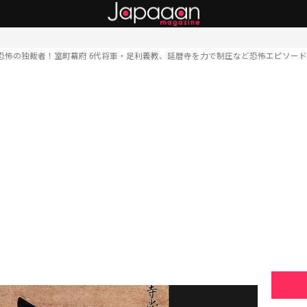
恐怖の独裁者！室町幕府 6代将軍・足利義教、延暦寺を力で制圧など恐怖エピソー