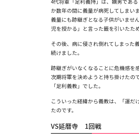
4代将軍「足利義持」は、嫡男である
か数年の間に義量が病死してしまい
義量にも跡継ぎとなる子供がいませ
児を授かる」と言った籤を引いたた
その後、病に侵され倒れてしまった
続けました。
跡継ぎがいなくなることに危機感を
次期将軍を決めようと持ち掛けたので
「足利義教」でした。
こういった経緯から義教は、「運だ
たのです。
VS延暦寺 1回戦