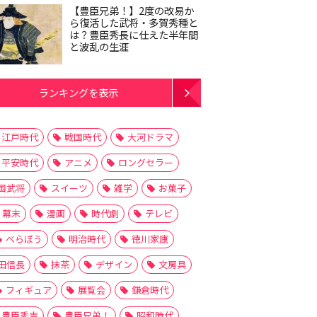
【豊臣兄弟！】2度の改易か
ら復活した武将・多賀秀種と
は？豊臣秀長に仕えた半年間
と波乱の生涯
ランキングを表示
江戸時代
戦国時代
大河ドラマ
平安時代
アニメ
ロングセラー
国武将
スイーツ
雑学
お菓子
幕末
漫画
時代劇
テレビ
べらぼう
明治時代
徳川家康
田信長
抹茶
デザイン
文房具
フィギュア
展覧会
鎌倉時代
豊臣秀吉
豊臣兄弟！
昭和時代