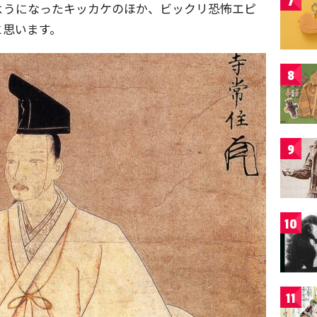
7
ようになったキッカケのほか、ビックリ恐怖エピ
と思います。
8
9
10
11