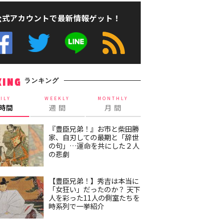
公式アカウントで最新情報ゲット！
ランキング
KING
ILY
WEEKLY
MONTHLY
4時間
週 間
月 間
『豊臣兄弟！』お市と柴田勝
家、自刃しての最期と「辞世
の句」…運命を共にした２人
の悲劇
【豊臣兄弟！】秀吉は本当に
「女狂い」だったのか？ 天下
人を彩った11人の側室たちを
時系列で一挙紹介