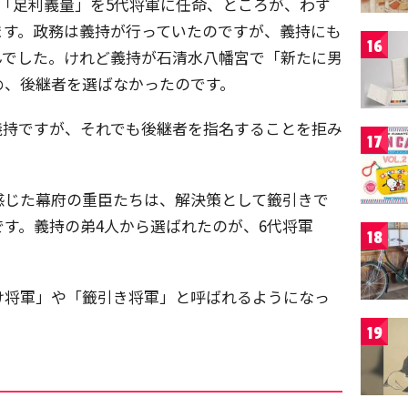
「足利義量」を5代将軍に任命、ところが、わず
ます。政務は義持が行っていたのですが、義持にも
16
んでした。けれど義持が石清水八幡宮で「新たに男
め、後継者を選ばなかったのです。
義持ですが、それでも後継者を指名することを拒み
17
感じた幕府の重臣たちは、解決策として籤引きで
す。義持の弟4人から選ばれたのが、6代将軍
18
け将軍」や「籤引き将軍」と呼ばれるようになっ
19