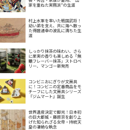
家を重ねた実務派”の生涯
村上水軍を率いた戦国武将！
幼い弟を支え、共に海へ散っ
た得居通幸の波乱に満ちた生
涯
しっかり抹茶の味わい、さら
に果実の香りも楽しめる「無
糖フレーバー抹茶」ストロベ
リー、マンゴー新発売
コンビニおにぎりが文房具
に！コンビニの定番商品をモ
チーフにした文房具シリーズ
『ジムマート』誕生
世界遺産決定で脚光！日本初
の巨大都城・藤原京を創り上
げた知られざる女帝・持統天
皇の凄絶な執念