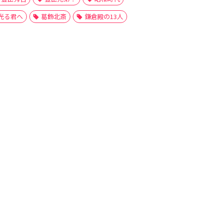
光る君へ
葛飾北斎
鎌倉殿の13人