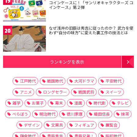
19
コインケースに！「サンリオキャラクターズ コ
インケース」第２弾
なぜ浅井の旧臣は秀吉に従ったのか？ 武力を使
20
わず“自分の味方”に変えた裏工作の技法とは
ランキングを表示
江戸時代
戦国時代
大河ドラマ
平安時代
アニメ
ロングセラー
戦国武将
スイーツ
雑学
お菓子
幕末
漫画
時代劇
テレビ
べらぼう
明治時代
徳川家康
織田信長
抹茶
デザイン
文房具
フィギュア
展覧会
鎌倉時代
豊臣秀吉
豊臣兄弟！
昭和時代