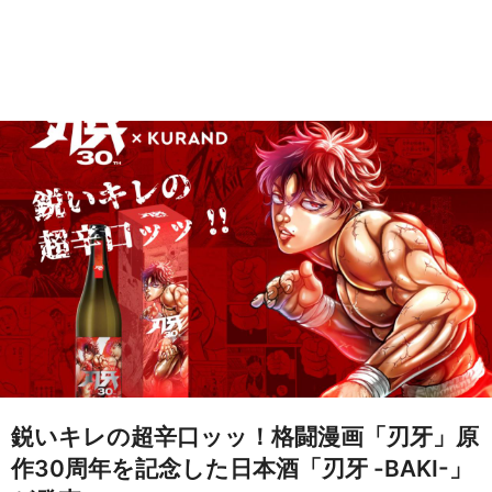
鋭いキレの超辛口ッッ！格闘漫画「刃牙」原
作30周年を記念した日本酒「刃牙 -BAKI-」