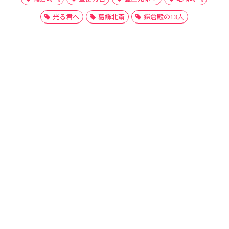
光る君へ
葛飾北斎
鎌倉殿の13人