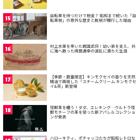
自転車を持つだけで税金？ 昭和まで続いた「自
15
転車税」の意外な歴史と脱税が横行した理由
村上水軍を率いた戦国武将！幼い弟を支え、共
16
に海へ散った得居通幸の波乱に満ちた生涯
【季節・数量限定】キンモクセイの香りを天然
17
精油で再現した「スチームクリーム キンモクセ
イ&茶」新登場
怪獣革を纏う！ダダ、エレキング…ウルトラ怪
18
獣モチーフの革を使った新アパレルコレクショ
ンが発表
ハローキティ、ポチャッコたちが昭和レトロな