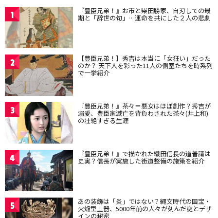
『豊臣兄弟！』お市と柴田勝家、自刃しての最
1
期と「辞世の句」…運命を共にした２人の悲劇
【豊臣兄弟！】秀吉は本当に「女狂い」だった
2
のか？ 天下人を彩った11人の側室たちを時系列
で一挙紹介
『豊臣兄弟！』茶々＝悪女はほぼ創作？秀吉が
3
溺愛、豊臣家滅亡を背負わされた茶々(井上和)
の壮絶すぎる生涯
『豊臣兄弟！』で描かれた織田信長の道普請は
4
史実？信長が実施した街道整備の施策を紹介
あの装飾は「炎」ではない？縄文時代の国宝・
5
火焔型土器、5000年前の人々が刻んだ謎とデザ
インの秘密