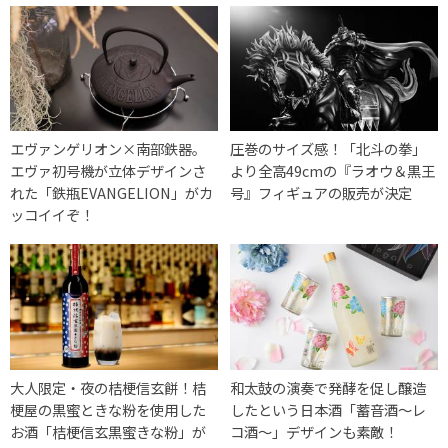
エヴァンゲリオン×南部鉄器。
圧巻のサイズ感！「北斗の拳」
エヴァ初号機が立体デザインさ
より全高49cmの『ラオウ＆黒王
れた「鉄瓶EVANGELION」がカ
号』フィギュアの販売が決定
ッコイイぞ！
大人限定・夜の桔梗信玄餅！桔
和太鼓の演奏で発酵を促し醸造
梗屋の黒蜜ときな粉を使用した
したという日本酒「蓄音酒～レ
お酒「桔梗信玄黒蜜きな粉」が
コ酒～」デザインも素敵！