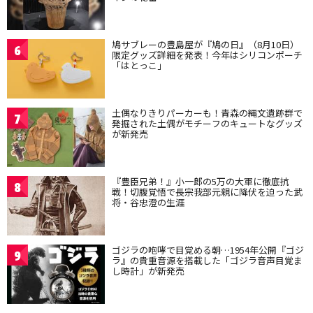
鳩サブレーの豊島屋が『鳩の日』（8月10日）
6
限定グッズ詳細を発表！今年はシリコンポーチ
「はとっこ」
土偶なりきりパーカーも！青森の縄文遺跡群で
7
発掘された土偶がモチーフのキュートなグッズ
が新発売
『豊臣兄弟！』小一郎の5万の大軍に徹底抗
8
戦！切腹覚悟で長宗我部元親に降伏を迫った武
将・谷忠澄の生涯
ゴジラの咆哮で目覚める朝…1954年公開『ゴジ
9
ラ』の貴重音源を搭載した「ゴジラ音声目覚ま
し時計」が新発売