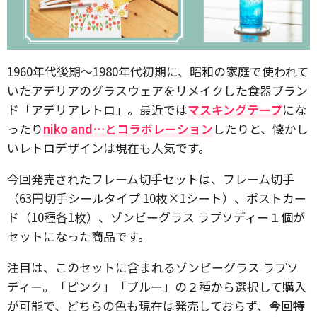
1960年代後期〜1980年代初期に、昭和の家庭で使われて
いたアデリアのグラスウェアをリメイクした食器ブラン
ド「アデリアレトロ」。最近では
マスキングテープ
にな
ったり
niko and…とコラボレーション
したりと、懐かし
いレトロデザインは現在も人気です。
今回発売されたフレーム切手セットは、フレーム切手
（63円切手シールタイプ 10枚×1シート）、ポストカー
ド（10種各1枚）、ゾンビーグラス ラプソディー１個が
セットになった商品です。
注目は、このセットに含まれるゾンビーグラス ラプソ
ディー。「ピンク」「ブルー」の２種から選択して購入
が可能で、どちらの色も現在は発売しておらず、
今回特