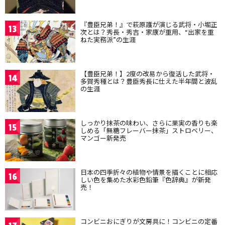
『豊臣兄弟！』で萩原護が演じる武将・小堀正
13
次とは？秀長・秀吉・家康が重用、“出家を重
ねた実務派”の生涯
【豊臣兄弟！】2度の改易から復活した武将・
14
多賀秀種とは？豊臣秀長に仕えた半年間と波乱
の生涯
しっかり抹茶の味わい、さらに果実の香りも楽
15
しめる「無糖フレーバー抹茶」ストロベリー、
マンゴー新発売
日本の四季折々の植物や情景を描くことに相応
16
しい色を集めた水彩色鉛筆『色辞典』が新発
売！
コンビニおにぎりが文房具に！コンビニの定番