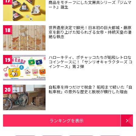
17
商品をモチーフにした文房具シリーズ『ジムマ
ート』誕生
世界遺産決定で脚光！日本初の巨大都城・藤原
18
京を創り上げた知られざる女帝・持統天皇の凄
絶な執念
ハローキティ、ポチャッコたちが昭和レトロな
19
コインケースに！「サンリオキャラクターズ コ
インケース」第２弾
自転車を持つだけで税金？ 昭和まで続いた「自
20
転車税」の意外な歴史と脱税が横行した理由
ランキングを表示