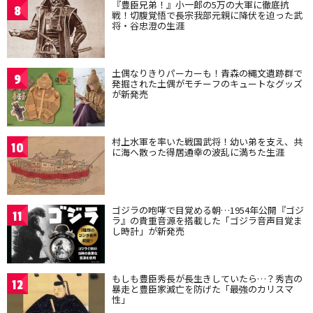
『豊臣兄弟！』小一郎の5万の大軍に徹底抗
8
戦！切腹覚悟で長宗我部元親に降伏を迫った武
将・谷忠澄の生涯
土偶なりきりパーカーも！青森の縄文遺跡群で
9
発掘された土偶がモチーフのキュートなグッズ
が新発売
村上水軍を率いた戦国武将！幼い弟を支え、共
10
に海へ散った得居通幸の波乱に満ちた生涯
ゴジラの咆哮で目覚める朝…1954年公開『ゴジ
11
ラ』の貴重音源を搭載した「ゴジラ音声目覚ま
し時計」が新発売
もしも豊臣秀長が長生きしていたら…？秀吉の
12
暴走と豊臣家滅亡を防げた「最強のカリスマ
性」