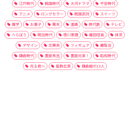
江戸時代
戦国時代
大河ドラマ
平安時代
アニメ
ロングセラー
戦国武将
スイーツ
雑学
お菓子
幕末
漫画
時代劇
テレビ
べらぼう
明治時代
徳川家康
織田信長
抹茶
デザイン
文房具
フィギュア
展覧会
鎌倉時代
豊臣秀吉
豊臣兄弟！
昭和時代
光る君へ
葛飾北斎
鎌倉殿の13人