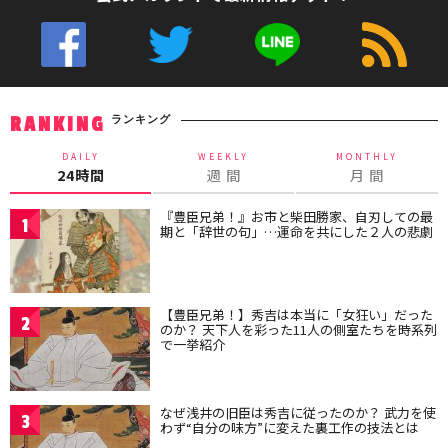
ランキング
RANKING
DAILY
WEEKLY
MONTHLY
24時間
週 間
月 間
『豊臣兄弟！』お市と柴田勝家、自刃しての最
1
期と「辞世の句」…運命を共にした２人の悲劇
【豊臣兄弟！】秀吉は本当に「女狂い」だった
2
のか？ 天下人を彩った11人の側室たちを時系列
で一挙紹介
なぜ浅井の旧臣は秀吉に従ったのか？ 武力を使
3
わず“自分の味方”に変えた裏工作の技法とは