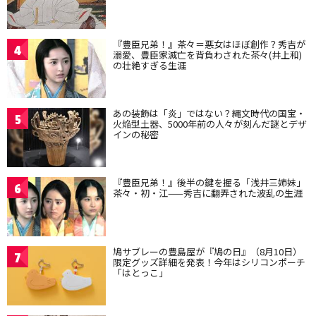
『豊臣兄弟！』茶々＝悪女はほぼ創作？秀吉が
4
溺愛、豊臣家滅亡を背負わされた茶々(井上和)
の壮絶すぎる生涯
あの装飾は「炎」ではない？縄文時代の国宝・
5
火焔型土器、5000年前の人々が刻んだ謎とデザ
インの秘密
『豊臣兄弟！』後半の鍵を握る「浅井三姉妹」
6
茶々・初・江——秀吉に翻弄された波乱の生涯
鳩サブレーの豊島屋が『鳩の日』（8月10日）
7
限定グッズ詳細を発表！今年はシリコンポーチ
「はとっこ」