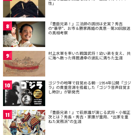
性」
『豊臣兄弟！』三法師の誘拐は史実？秀吉
8
の“暴挙”、お市＆勝家再婚の真意…第30回放送
の真相考察
村上水軍を率いた戦国武将！幼い弟を支え、共
9
に海へ散った得居通幸の波乱に満ちた生涯
ゴジラの咆哮で目覚める朝…1954年公開『ゴジ
10
ラ』の貴重音源を搭載した「ゴジラ音声目覚ま
し時計」が新発売
『豊臣兄弟！』で萩原護が演じる武将・小堀正
11
次とは？秀長・秀吉・家康が重用、“出家を重
ねた実務派”の生涯