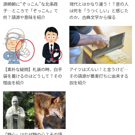
源頼朝に”ぞっこん”な北条政
現代とはかなり違う！？昔の人
子…ところで「ぞっこん」て
は何を「うつくしい」と感じた
何？語源や意味を紹介
のか、古典文学から探る
【素朴な疑問】礼装の時、白手
アイツはズルい！と言うけど…
袋を着けるのはどうして？その
その語源が蕎麦打ちに由来する
理由を紹介
説を紹介
「野心」はなぜ野の心？その語