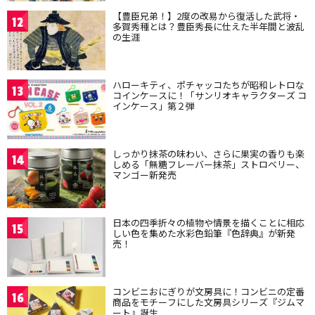
【豊臣兄弟！】2度の改易から復活した武将・
12
多賀秀種とは？豊臣秀長に仕えた半年間と波乱
の生涯
ハローキティ、ポチャッコたちが昭和レトロな
13
コインケースに！「サンリオキャラクターズ コ
インケース」第２弾
しっかり抹茶の味わい、さらに果実の香りも楽
14
しめる「無糖フレーバー抹茶」ストロベリー、
マンゴー新発売
日本の四季折々の植物や情景を描くことに相応
15
しい色を集めた水彩色鉛筆『色辞典』が新発
売！
コンビニおにぎりが文房具に！コンビニの定番
16
商品をモチーフにした文房具シリーズ『ジムマ
ート』誕生