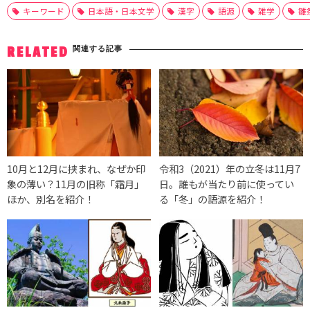
キーワード
日本語・日本文学
漢字
語源
雑学
雛
関連する記事
RELATED
10月と12月に挟まれ、なぜか印
令和3（2021）年の立冬は11月7
象の薄い？11月の旧称「霜月」
日。誰もが当たり前に使ってい
ほか、別名を紹介！
る「冬」の語源を紹介！