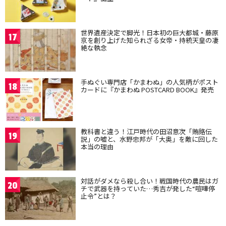
世界遺産決定で脚光！日本初の巨大都城・藤原
17
京を創り上げた知られざる女帝・持統天皇の凄
絶な執念
手ぬぐい専門店「かまわぬ」の人気柄がポスト
18
カードに『かまわぬ POSTCARD BOOK』発売
教科書と違う！江戸時代の田沼意次「賄賂伝
19
説」の嘘と、水野忠邦が「大奥」を敵に回した
本当の理由
対話がダメなら殺し合い！戦国時代の農民はガ
20
チで武器を持っていた…秀吉が発した“喧嘩停
止令”とは？