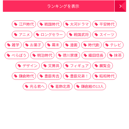
ランキングを表示
江戸時代
戦国時代
大河ドラマ
平安時代
アニメ
ロングセラー
戦国武将
スイーツ
雑学
お菓子
幕末
漫画
時代劇
テレビ
べらぼう
明治時代
徳川家康
織田信長
抹茶
デザイン
文房具
フィギュア
展覧会
鎌倉時代
豊臣秀吉
豊臣兄弟！
昭和時代
光る君へ
葛飾北斎
鎌倉殿の13人