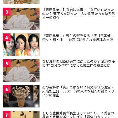
【豊臣兄弟！】秀吉は本当に「女狂い」だった
3
のか？ 天下人を彩った11人の側室たちを時系列
で一挙紹介
『豊臣兄弟！』後半の鍵を握る「浅井三姉妹」
4
茶々・初・江——秀吉に翻弄された波乱の生涯
なぜ浅井の旧臣は秀吉に従ったのか？ 武力を使
5
わず“自分の味方”に変えた裏工作の技法とは
あの装飾は「炎」ではない？縄文時代の国宝・
6
火焔型土器、5000年前の人々が刻んだ謎とデザ
インの秘密
もしも豊臣秀長が長生きしていたら…？秀吉の
7
暴走と豊臣家滅亡を防げた「最強のカリスマ