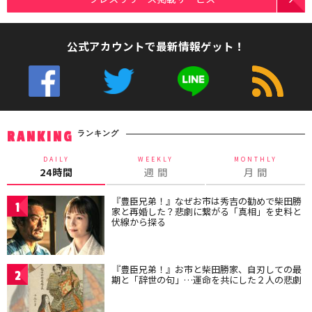
公式アカウントで最新情報ゲット！
ランキング
RANKING
DAILY
WEEKLY
MONTHLY
24時間
週 間
月 間
『豊臣兄弟！』なぜお市は秀吉の勧めで柴田勝
1
家と再婚した？悲劇に繋がる「真相」を史料と
伏線から探る
『豊臣兄弟！』お市と柴田勝家、自刃しての最
2
期と「辞世の句」…運命を共にした２人の悲劇