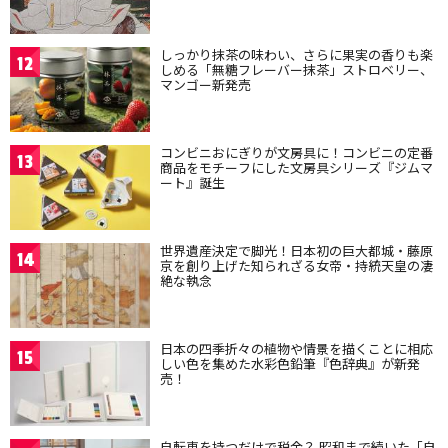
しっかり抹茶の味わい、さらに果実の香りも楽
12
しめる「無糖フレーバー抹茶」ストロベリー、
マンゴー新発売
コンビニおにぎりが文房具に！コンビニの定番
13
商品をモチーフにした文房具シリーズ『ジムマ
ート』誕生
世界遺産決定で脚光！日本初の巨大都城・藤原
14
京を創り上げた知られざる女帝・持統天皇の凄
絶な執念
日本の四季折々の植物や情景を描くことに相応
15
しい色を集めた水彩色鉛筆『色辞典』が新発
売！
自転車を持つだけで税金？ 昭和まで続いた「自