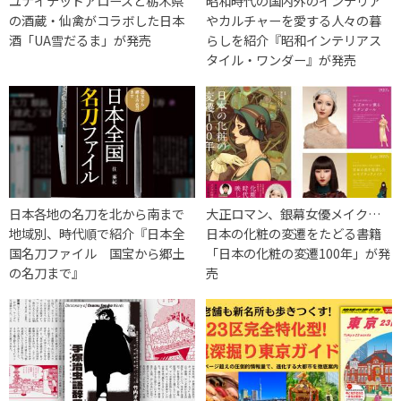
ユナイテッドアローズと栃木県
昭和時代の国内外のインテリア
の酒蔵・仙禽がコラボした日本
やカルチャーを愛する人々の暮
酒「UA雪だるま」が発売
らしを紹介『昭和インテリアス
タイル・ワンダー』が発売
日本各地の名刀を北から南まで
大正ロマン、銀幕女優メイク…
地域別、時代順で紹介『日本全
日本の化粧の変遷をたどる書籍
国名刀ファイル 国宝から郷土
「日本の化粧の変遷100年」が発
の名刀まで』
売