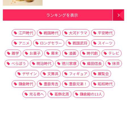
ランキングを表示
江戸時代
戦国時代
大河ドラマ
平安時代
アニメ
ロングセラー
戦国武将
スイーツ
雑学
お菓子
幕末
漫画
時代劇
テレビ
べらぼう
明治時代
徳川家康
織田信長
抹茶
デザイン
文房具
フィギュア
展覧会
鎌倉時代
豊臣秀吉
豊臣兄弟！
昭和時代
光る君へ
葛飾北斎
鎌倉殿の13人