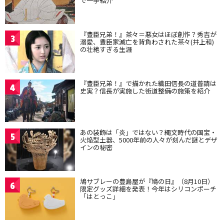
で一挙紹介
『豊臣兄弟！』茶々＝悪女はほぼ創作？秀吉が
3
溺愛、豊臣家滅亡を背負わされた茶々(井上和)
の壮絶すぎる生涯
『豊臣兄弟！』で描かれた織田信長の道普請は
4
史実？信長が実施した街道整備の施策を紹介
あの装飾は「炎」ではない？縄文時代の国宝・
5
火焔型土器、5000年前の人々が刻んだ謎とデザ
インの秘密
鳩サブレーの豊島屋が『鳩の日』（8月10日）
6
限定グッズ詳細を発表！今年はシリコンポーチ
「はとっこ」