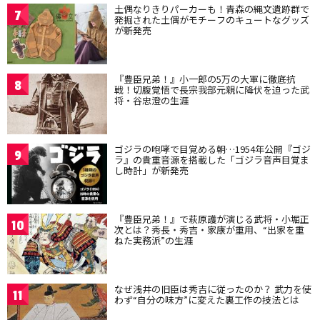
土偶なりきりパーカーも！青森の縄文遺跡群で
7
発掘された土偶がモチーフのキュートなグッズ
が新発売
『豊臣兄弟！』小一郎の5万の大軍に徹底抗
8
戦！切腹覚悟で長宗我部元親に降伏を迫った武
将・谷忠澄の生涯
ゴジラの咆哮で目覚める朝…1954年公開『ゴジ
9
ラ』の貴重音源を搭載した「ゴジラ音声目覚ま
し時計」が新発売
『豊臣兄弟！』で萩原護が演じる武将・小堀正
10
次とは？秀長・秀吉・家康が重用、“出家を重
ねた実務派”の生涯
なぜ浅井の旧臣は秀吉に従ったのか？ 武力を使
11
わず“自分の味方”に変えた裏工作の技法とは