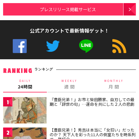
プレスリリース掲載サービス
公式アカウントで最新情報ゲット！
ランキング
RANKING
DAILY
WEEKLY
MONTHLY
24時間
週 間
月 間
『豊臣兄弟！』お市と柴田勝家、自刃しての最
1
期と「辞世の句」…運命を共にした２人の悲劇
【豊臣兄弟！】秀吉は本当に「女狂い」だった
2
のか？ 天下人を彩った11人の側室たちを時系列