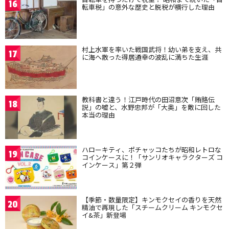
16
転車税」の意外な歴史と脱税が横行した理由
村上水軍を率いた戦国武将！幼い弟を支え、共
17
に海へ散った得居通幸の波乱に満ちた生涯
教科書と違う！江戸時代の田沼意次「賄賂伝
18
説」の嘘と、水野忠邦が「大奥」を敵に回した
本当の理由
ハローキティ、ポチャッコたちが昭和レトロな
19
コインケースに！「サンリオキャラクターズ コ
インケース」第２弾
【季節・数量限定】キンモクセイの香りを天然
20
精油で再現した「スチームクリーム キンモクセ
イ&茶」新登場