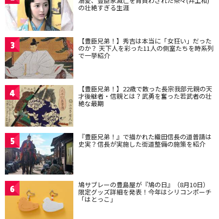
溺愛、豊臣家滅亡を背負わされた茶々(井上和)
の壮絶すぎる生涯
【豊臣兄弟！】秀吉は本当に「女狂い」だった
3
のか？ 天下人を彩った11人の側室たちを時系列
で一挙紹介
【豊臣兄弟！】22歳で散った長宗我部元親の天
4
才後継者・信親とは？武勇を奮った若武者の壮
絶な最期
『豊臣兄弟！』で描かれた織田信長の道普請は
5
史実？信長が実施した街道整備の施策を紹介
鳩サブレーの豊島屋が『鳩の日』（8月10日）
6
限定グッズ詳細を発表！今年はシリコンポーチ
「はとっこ」