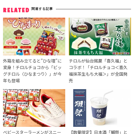
関連する記事
RELATED
外箱を組み立てると”ひな壇”に
チロルが仙台銘菓「喜久福」と
変身！チロルチョコから「ビッ
コラボ！「チロルチョコ＜喜久
グチロル〈ひなまつり〉」が今
福抹茶生もち大福＞」が全国発
年も登場
売
ベビースターラーメンがスニー
【数量限定】日本酒「獺祭」と