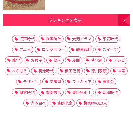
ランキングを表示
江戸時代
戦国時代
大河ドラマ
平安時代
アニメ
ロングセラー
戦国武将
スイーツ
雑学
お菓子
幕末
漫画
時代劇
テレビ
べらぼう
明治時代
織田信長
徳川家康
抹茶
デザイン
文房具
フィギュア
展覧会
鎌倉時代
豊臣秀吉
豊臣兄弟！
昭和時代
光る君へ
葛飾北斎
鎌倉殿の13人