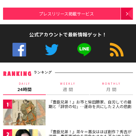
プレスリリース掲載サービス
公式アカウントで最新情報ゲット！
ランキング
RANKING
DAILY
WEEKLY
MONTHLY
24時間
週 間
月 間
『豊臣兄弟！』お市と柴田勝家、自刃しての最
1
期と「辞世の句」…運命を共にした２人の悲劇
『豊臣兄弟！』茶々＝悪女はほぼ創作？秀吉が
2