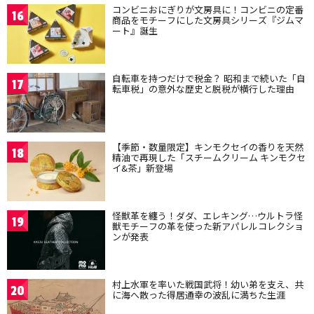
コンビニおにぎりが文房具に！コンビニの定番
16
商品をモチーフにした文房具シリーズ『ジムマ
ート』誕生
自転車を持つだけで税金？ 昭和まで続いた「自
17
転車税」の意外な歴史と脱税が横行した理由
【季節・数量限定】キンモクセイの香りを天然
18
精油で再現した「スチームクリーム キンモクセ
イ&茶」新登場
怪獣革を纏う！ダダ、エレキング…ウルトラ怪
19
獣モチーフの革を使った新アパレルコレクショ
ンが発表
村上水軍を率いた戦国武将！幼い弟を支え、共
20
に海へ散った得居通幸の波乱に満ちた生涯