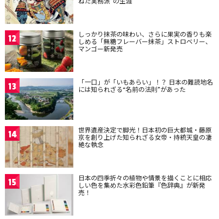
ねた実務派”の生涯
しっかり抹茶の味わい、さらに果実の香りも楽
12
しめる「無糖フレーバー抹茶」ストロベリー、
マンゴー新発売
「一口」が「いもあらい」！？ 日本の難読地名
13
には知られざる“名前の法則”があった
世界遺産決定で脚光！日本初の巨大都城・藤原
14
京を創り上げた知られざる女帝・持統天皇の凄
絶な執念
日本の四季折々の植物や情景を描くことに相応
15
しい色を集めた水彩色鉛筆『色辞典』が新発
売！