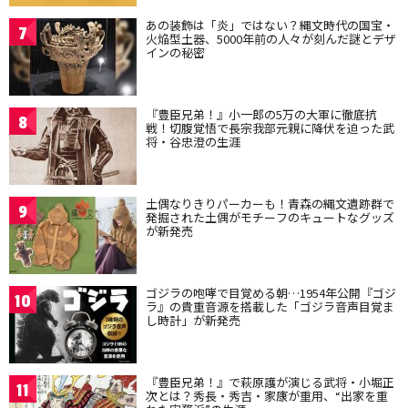
あの装飾は「炎」ではない？縄文時代の国宝・
7
火焔型土器、5000年前の人々が刻んだ謎とデザ
インの秘密
『豊臣兄弟！』小一郎の5万の大軍に徹底抗
8
戦！切腹覚悟で長宗我部元親に降伏を迫った武
将・谷忠澄の生涯
土偶なりきりパーカーも！青森の縄文遺跡群で
9
発掘された土偶がモチーフのキュートなグッズ
が新発売
ゴジラの咆哮で目覚める朝…1954年公開『ゴジ
10
ラ』の貴重音源を搭載した「ゴジラ音声目覚ま
し時計」が新発売
『豊臣兄弟！』で萩原護が演じる武将・小堀正
11
次とは？秀長・秀吉・家康が重用、“出家を重