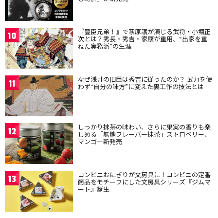
『豊臣兄弟！』で萩原護が演じる武将・小堀正
10
次とは？秀長・秀吉・家康が重用、“出家を重
ねた実務派”の生涯
なぜ浅井の旧臣は秀吉に従ったのか？ 武力を使
11
わず“自分の味方”に変えた裏工作の技法とは
しっかり抹茶の味わい、さらに果実の香りも楽
12
しめる「無糖フレーバー抹茶」ストロベリー、
マンゴー新発売
コンビニおにぎりが文房具に！コンビニの定番
13
商品をモチーフにした文房具シリーズ『ジムマ
ート』誕生