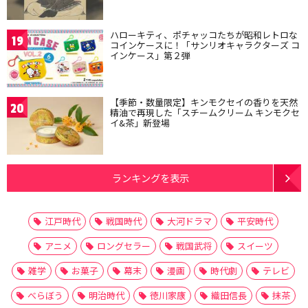
ハローキティ、ポチャッコたちが昭和レトロな
19
コインケースに！「サンリオキャラクターズ コ
インケース」第２弾
【季節・数量限定】キンモクセイの香りを天然
20
精油で再現した「スチームクリーム キンモクセ
イ&茶」新登場
ランキングを表示
江戸時代
戦国時代
大河ドラマ
平安時代
アニメ
ロングセラー
戦国武将
スイーツ
雑学
お菓子
幕末
漫画
時代劇
テレビ
べらぼう
明治時代
徳川家康
織田信長
抹茶