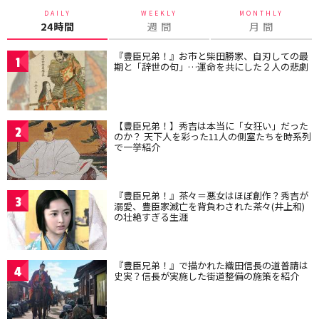
DAILY
WEEKLY
MONTHLY
24時間
週 間
月 間
『豊臣兄弟！』お市と柴田勝家、自刃しての最
1
期と「辞世の句」…運命を共にした２人の悲劇
【豊臣兄弟！】秀吉は本当に「女狂い」だった
2
のか？ 天下人を彩った11人の側室たちを時系列
で一挙紹介
『豊臣兄弟！』茶々＝悪女はほぼ創作？秀吉が
3
溺愛、豊臣家滅亡を背負わされた茶々(井上和)
の壮絶すぎる生涯
『豊臣兄弟！』で描かれた織田信長の道普請は
4
史実？信長が実施した街道整備の施策を紹介