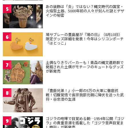
あの装飾は「炎」ではない？縄文時代の国宝・
5
火焔型土器、5000年前の人々が刻んだ謎とデザ
インの秘密
鳩サブレーの豊島屋が『鳩の日』（8月10日）
6
限定グッズ詳細を発表！今年はシリコンポーチ
「はとっこ」
土偶なりきりパーカーも！青森の縄文遺跡群で
7
発掘された土偶がモチーフのキュートなグッズ
が新発売
『豊臣兄弟！』小一郎の5万の大軍に徹底抗
8
戦！切腹覚悟で長宗我部元親に降伏を迫った武
将・谷忠澄の生涯
ゴジラの咆哮で目覚める朝…1954年公開『ゴジ
9
ラ』の貴重音源を搭載した「ゴジラ音声目覚ま
し時計」が新発売