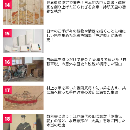
世界遺産決定で脚光！日本初の巨大都城・藤原
14
京を創り上げた知られざる女帝・持統天皇の凄
絶な執念
日本の四季折々の植物や情景を描くことに相応
15
しい色を集めた水彩色鉛筆『色辞典』が新発
売！
自転車を持つだけで税金？ 昭和まで続いた「自
16
転車税」の意外な歴史と脱税が横行した理由
村上水軍を率いた戦国武将！幼い弟を支え、共
17
に海へ散った得居通幸の波乱に満ちた生涯
教科書と違う！江戸時代の田沼意次「賄賂伝
18
説」の嘘と、水野忠邦が「大奥」を敵に回した
本当の理由