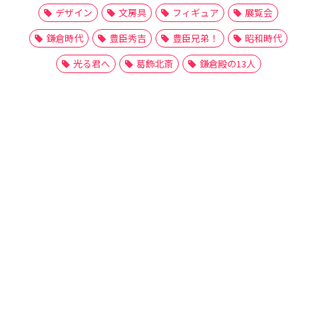
デザイン
文房具
フィギュア
展覧会
鎌倉時代
豊臣秀吉
豊臣兄弟！
昭和時代
光る君へ
葛飾北斎
鎌倉殿の13人