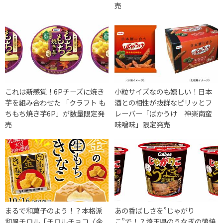
売
これは新感覚！6Pチーズに焼き
小粒サイズなのも嬉しい！日本
芋を組み合わせた 「クラフト も
酒との相性が抜群なピリッとフ
ちもち焼き芋6P」が数量限定発
レーバー「ばかうけ 神楽南蛮
売
味噌味」限定発売
まるで和菓子のよう！？本格派
あの香ばしさを”じゃがり
和風チロル「チロルチョコ〈金
こ”で！？埼玉県のうなぎの蒲焼