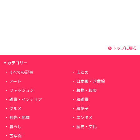
トップに戻る
カテゴリー
すべての記事
まとめ
アート
日本画・浮世絵
ファッション
着物・和服
雑貨・インテリア
和雑貨
グルメ
和菓子
観光・地域
エンタメ
暮らし
歴史・文化
古写真