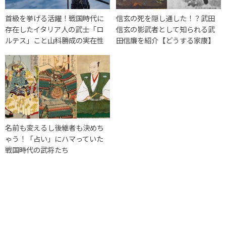
首級を挙げる活躍！戦国時代に
信玄の死を隠し通した！？武田
存在したイタリア人の武士「ロ
信玄の影武者として知られる武
ルテス」こと山科勝成の実在性
田信廉を紹介【どうする家康】
名前も変えるし後継者も決めち
ゃう！「占い」にハマっていた
戦国時代の武将たち