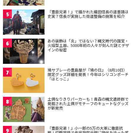
『豊臣兄弟！』で描かれた織田信長の道普請は
5
史実？信長が実施した街道整備の施策を紹介
あの装飾は「炎」ではない？縄文時代の国宝・
6
火焔型土器、5000年前の人々が刻んだ謎とデザ
インの秘密
鳩サブレーの豊島屋が『鳩の日』（8月10日）
7
限定グッズ詳細を発表！今年はシリコンポーチ
「はとっこ」
土偶なりきりパーカーも！青森の縄文遺跡群で
8
発掘された土偶がモチーフのキュートなグッズ
が新発売
『豊臣兄弟！』小一郎の5万の大軍に徹底抗
9
戦！切腹覚悟で長宗我部元親に降伏を迫った武