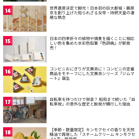
世界遺産決定で脚光！日本初の巨大都城・藤原
14
京を創り上げた知られざる女帝・持統天皇の凄
絶な執念
日本の四季折々の植物や情景を描くことに相応
15
しい色を集めた水彩色鉛筆『色辞典』が新発
売！
コンビニおにぎりが文房具に！コンビニの定番
16
商品をモチーフにした文房具シリーズ『ジムマ
ート』誕生
自転車を持つだけで税金？ 昭和まで続いた「自
17
転車税」の意外な歴史と脱税が横行した理由
【季節・数量限定】キンモクセイの香りを天然
18
精油で再現した「スチームクリーム キンモクセ
イ&茶」新登場