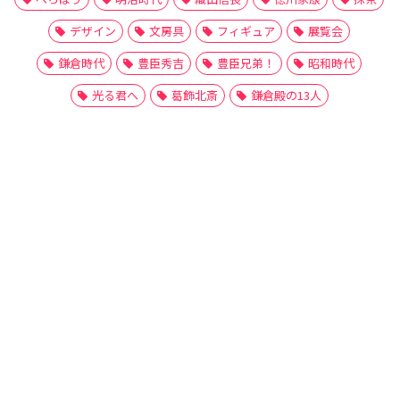
デザイン
文房具
フィギュア
展覧会
鎌倉時代
豊臣秀吉
豊臣兄弟！
昭和時代
光る君へ
葛飾北斎
鎌倉殿の13人