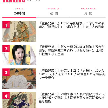
RANKING
DAILY
WEEKLY
MONTHLY
24時間
週 間
月 間
『豊臣兄弟！』お市と柴田勝家、自刃しての最
1
期と「辞世の句」…運命を共にした２人の悲劇
『豊臣兄弟！』茶々＝悪女はほぼ創作？秀吉が
2
溺愛、豊臣家滅亡を背負わされた茶々(井上和)
の壮絶すぎる生涯
【豊臣兄弟！】秀吉は本当に「女狂い」だった
3
のか？ 天下人を彩った11人の側室たちを時系列
で一挙紹介
【豊臣兄弟！】22歳で散った長宗我部元親の天
4
才後継者・信親とは？武勇を奮った若武者の壮
絶な最期