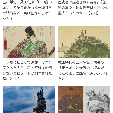
上杉謙信×武田信玄「川中島の
歴史書で捏造された冤罪。武田
戦い」で語り継がれた一騎打ち
家の重臣・長坂光堅は本当に極
や戦術など、実は創作だらけだ
悪人だったのか？【後編】
った？
「水鳥にビビッて退却」は作り
戦国時代の二大名城！信長の
話だった！？武将・平維盛の情
「安土城」と光秀の「坂本城」
けないエピソードが創作された
はどのように廃城へ追い込まれ
理由とは？
たか