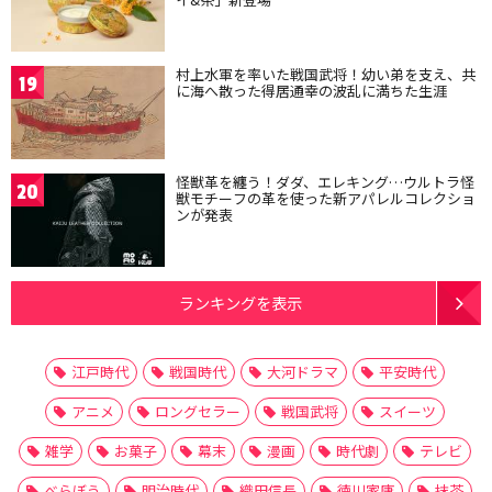
村上水軍を率いた戦国武将！幼い弟を支え、共
19
に海へ散った得居通幸の波乱に満ちた生涯
怪獣革を纏う！ダダ、エレキング…ウルトラ怪
20
獣モチーフの革を使った新アパレルコレクショ
ンが発表
ランキングを表示
江戸時代
戦国時代
大河ドラマ
平安時代
アニメ
ロングセラー
戦国武将
スイーツ
雑学
お菓子
幕末
漫画
時代劇
テレビ
べらぼう
明治時代
織田信長
徳川家康
抹茶