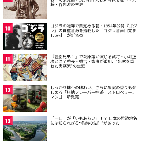
将・谷忠澄の生涯
ゴジラの咆哮で目覚める朝…1954年公開『ゴジ
10
ラ』の貴重音源を搭載した「ゴジラ音声目覚ま
し時計」が新発売
『豊臣兄弟！』で萩原護が演じる武将・小堀正
11
次とは？秀長・秀吉・家康が重用、“出家を重
ねた実務派”の生涯
しっかり抹茶の味わい、さらに果実の香りも楽
12
しめる「無糖フレーバー抹茶」ストロベリー、
マンゴー新発売
「一口」が「いもあらい」！？ 日本の難読地名
13
には知られざる“名前の法則”があった