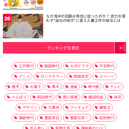
なぜ浅井の旧臣は秀吉に従ったのか？ 武力を使
20
わず“自分の味方”に変えた裏工作の技法とは
ランキングを表示
江戸時代
戦国時代
大河ドラマ
平安時代
アニメ
ロングセラー
戦国武将
スイーツ
雑学
お菓子
幕末
漫画
時代劇
テレビ
べらぼう
明治時代
徳川家康
織田信長
抹茶
デザイン
文房具
フィギュア
展覧会
鎌倉時代
豊臣秀吉
豊臣兄弟！
昭和時代
光る君へ
葛飾北斎
鎌倉殿の13人