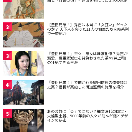
期と「辞世の句」…運命を共にした２人の悲劇
【豊臣兄弟！】秀吉は本当に「女狂い」だった
2
のか？ 天下人を彩った11人の側室たちを時系列
で一挙紹介
『豊臣兄弟！』茶々＝悪女はほぼ創作？秀吉が
3
溺愛、豊臣家滅亡を背負わされた茶々(井上和)
の壮絶すぎる生涯
『豊臣兄弟！』で描かれた織田信長の道普請は
4
史実？信長が実施した街道整備の施策を紹介
あの装飾は「炎」ではない？縄文時代の国宝・
5
火焔型土器、5000年前の人々が刻んだ謎とデザ
インの秘密