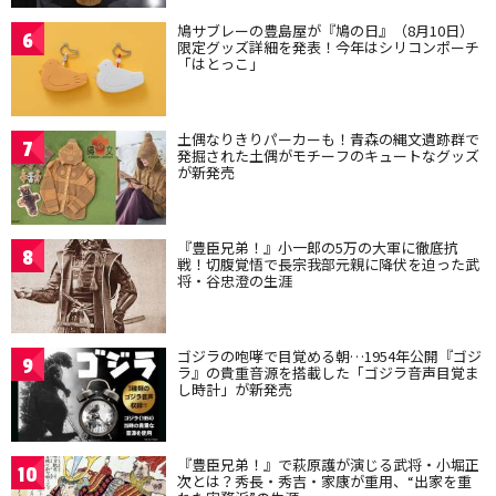
鳩サブレーの豊島屋が『鳩の日』（8月10日）
6
限定グッズ詳細を発表！今年はシリコンポーチ
「はとっこ」
土偶なりきりパーカーも！青森の縄文遺跡群で
7
発掘された土偶がモチーフのキュートなグッズ
が新発売
『豊臣兄弟！』小一郎の5万の大軍に徹底抗
8
戦！切腹覚悟で長宗我部元親に降伏を迫った武
将・谷忠澄の生涯
ゴジラの咆哮で目覚める朝…1954年公開『ゴジ
9
ラ』の貴重音源を搭載した「ゴジラ音声目覚ま
し時計」が新発売
『豊臣兄弟！』で萩原護が演じる武将・小堀正
10
次とは？秀長・秀吉・家康が重用、“出家を重