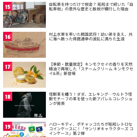
自転車を持つだけで税金？ 昭和まで続いた「自
15
転車税」の意外な歴史と脱税が横行した理由
村上水軍を率いた戦国武将！幼い弟を支え、共
16
に海へ散った得居通幸の波乱に満ちた生涯
【季節・数量限定】キンモクセイの香りを天然
17
精油で再現した「スチームクリーム キンモクセ
イ&茶」新登場
怪獣革を纏う！ダダ、エレキング…ウルトラ怪
18
獣モチーフの革を使った新アパレルコレクショ
ンが発表
ハローキティ、ポチャッコたちが昭和レトロな
19
コインケースに！「サンリオキャラクターズ コ
インケース」第２弾