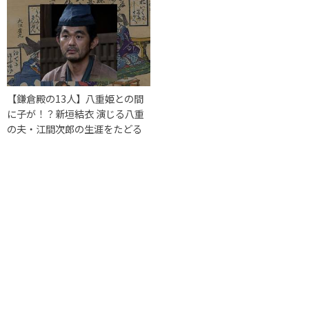
【鎌倉殿の13人】八重姫との間
に子が！？新垣結衣 演じる八重
の夫・江間次郎の生涯をたどる