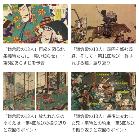
「鎌倉殿の13人」再起を図る北
「鎌倉殿の13人」義円を妬む義
条義時たちに「悪い知らせ」…
経、そして…第11回放送「許さ
第6回あらすじを予習
れざる嘘」振り返り
「鎌倉殿の13人」放たれた矢の
「鎌倉殿の13人」最後に交わし
ゆくえは…第4回放送の振り返り
た兄・宗時との約束…第5回放送
と次回のポイント
の振り返りと次回のポイント