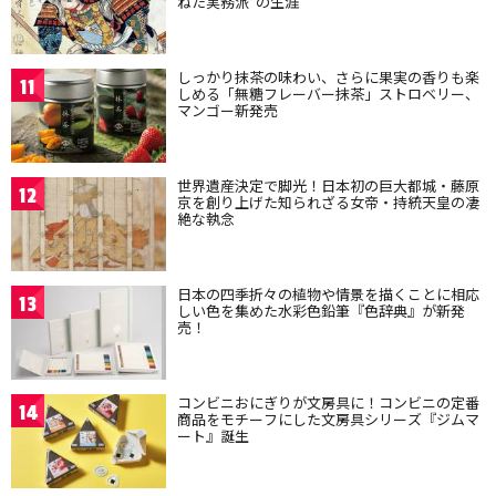
ねた実務派”の生涯
しっかり抹茶の味わい、さらに果実の香りも楽
11
しめる「無糖フレーバー抹茶」ストロベリー、
マンゴー新発売
世界遺産決定で脚光！日本初の巨大都城・藤原
12
京を創り上げた知られざる女帝・持統天皇の凄
絶な執念
日本の四季折々の植物や情景を描くことに相応
13
しい色を集めた水彩色鉛筆『色辞典』が新発
売！
コンビニおにぎりが文房具に！コンビニの定番
14
商品をモチーフにした文房具シリーズ『ジムマ
ート』誕生