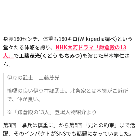
身長180センチ、体重も180キロ(Wikipedia調べ)という
堂々たる体躯を誇り、
NHK大河ドラマ「鎌倉殿の13
人」
で
工藤茂光(くどう もちみつ)
を演じた米本学仁さ
ん。
伊豆の武士 工藤茂光
恰幅の良い伊豆在郷武士。北条家とは本拠がご近所
で、仲が良い。
※「鎌倉殿の13人」登場人物紹介より
第3回「挙兵は慎重に」から第5回「兄との約束」まで活
躍、そのインパクトがSNSでも話題になっていました。