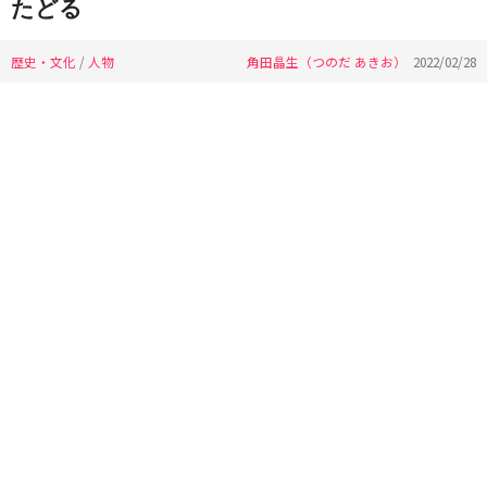
たどる
歴史・文化
/
人物
角田晶生（つのだ あきお）
2022/02/28