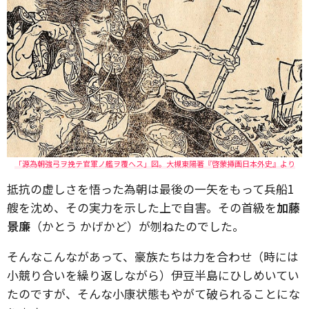
「源為朝強弓ヲ挽テ官軍ノ艦ヲ覆へス」図。大槻東陽著『啓蒙挿画日本外史』より
抵抗の虚しさを悟った為朝は最後の一矢をもって兵船1
艘を沈め、その実力を示した上で自害。その首級を
加藤
景廉
（かとう かげかど）が刎ねたのでした。
そんなこんながあって、豪族たちは力を合わせ（時には
小競り合いを繰り返しながら）伊豆半島にひしめいてい
たのですが、そんな小康状態もやがて破られることにな