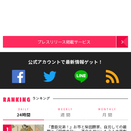
プレスリリース掲載サービス
公式アカウントで最新情報ゲット！
ランキング
RANKING
DAILY
WEEKLY
MONTHLY
24時間
週 間
月 間
『豊臣兄弟！』お市と柴田勝家、自刃しての最
1