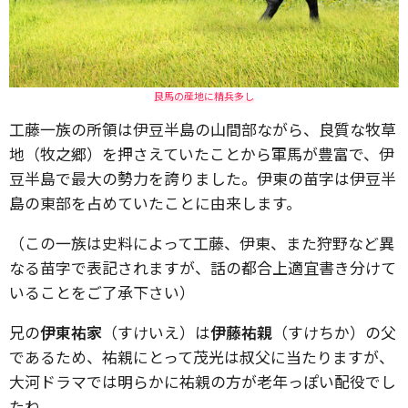
良馬の産地に精兵多し
工藤一族の所領は伊豆半島の山間部ながら、良質な牧草
地（牧之郷）を押さえていたことから軍馬が豊富で、伊
豆半島で最大の勢力を誇りました。伊東の苗字は伊豆半
島の東部を占めていたことに由来します。
（この一族は史料によって工藤、伊東、また狩野など異
なる苗字で表記されますが、話の都合上適宜書き分けて
いることをご了承下さい）
兄の
伊東祐家
（すけいえ）は
伊藤祐親
（すけちか）の父
であるため、祐親にとって茂光は叔父に当たりますが、
大河ドラマでは明らかに祐親の方が老年っぽい配役でし
たね。