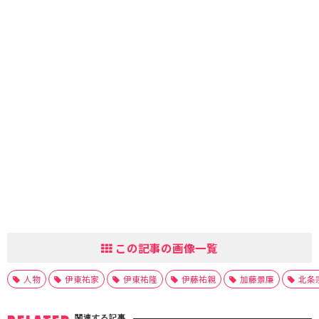
この記事の画像一覧
人物
伊東祐家
伊東祐隆
伊藤祐親
加藤景廉
北条
関連する記事