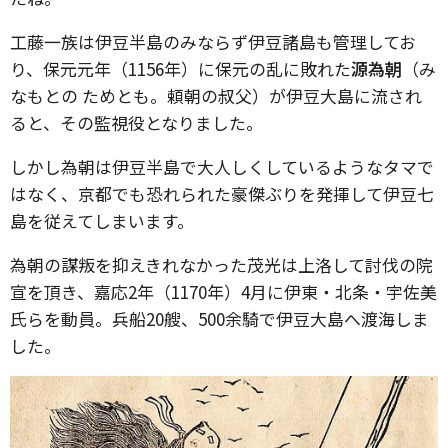
工藤一族は伊豆半島のみならず伊豆諸島も管理してお
り、保元元年（1156年）に保元の乱に敗れた
源為朝
（み
なもとの ためとも。頼朝の叔父）が伊豆大島に流され
ると、その監視役となりました。
しかし為朝は伊豆半島で大人しくしているようなタマで
はなく、京都でも恐れられた豪傑ぶりを発揮して伊豆七
島を従えてしまいます。
為朝の謀叛を抑えきれなかった茂光は上洛して討伐の院
宣を頂き、嘉応2年（1170年）4月に伊東・北条・宇佐美
氏らを動員。兵船20艘、500余騎で伊豆大島へ渡海しま
した。