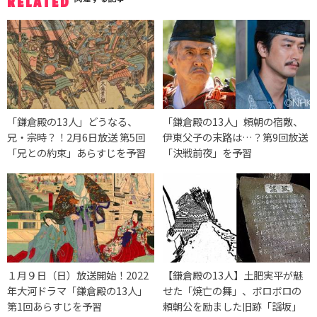
RELATED
「鎌倉殿の13人」どうなる、
「鎌倉殿の13人」頼朝の宿敵、
兄・宗時？！2月6日放送 第5回
伊東父子の末路は…？第9回放送
「兄との約束」あらすじを予習
「決戦前夜」を予習
１月９日（日）放送開始！2022
【鎌倉殿の13人】土肥実平が魅
年大河ドラマ「鎌倉殿の13人」
せた「焼亡の舞」、ボロボロの
第1回あらすじを予習
頼朝公を励ました旧跡「謡坂」