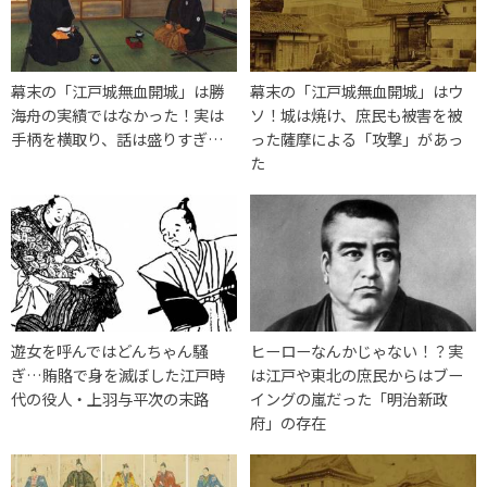
幕末の「江戸城無血開城」は勝
幕末の「江戸城無血開城」はウ
海舟の実績ではなかった！実は
ソ！城は焼け、庶民も被害を被
手柄を横取り、話は盛りすぎ…
った薩摩による「攻撃」があっ
た
遊女を呼んではどんちゃん騒
ヒーローなんかじゃない！？実
ぎ…賄賂で身を滅ぼした江戸時
は江戸や東北の庶民からはブー
代の役人・上羽与平次の末路
イングの嵐だった「明治新政
府」の存在