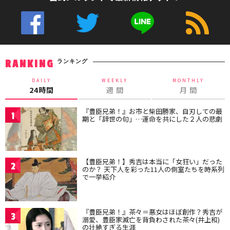
ランキング
RANKING
DAILY
WEEKLY
MONTHLY
24時間
週 間
月 間
『豊臣兄弟！』お市と柴田勝家、自刃しての最
1
期と「辞世の句」…運命を共にした２人の悲劇
【豊臣兄弟！】秀吉は本当に「女狂い」だった
2
のか？ 天下人を彩った11人の側室たちを時系列
で一挙紹介
『豊臣兄弟！』茶々＝悪女はほぼ創作？秀吉が
3
溺愛、豊臣家滅亡を背負わされた茶々(井上和)
の壮絶すぎる生涯