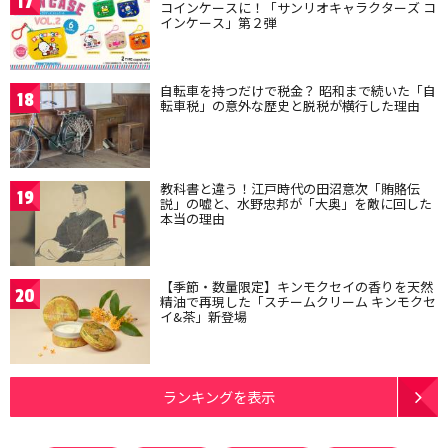
17
コインケースに！「サンリオキャラクターズ コ
インケース」第２弾
自転車を持つだけで税金？ 昭和まで続いた「自
18
転車税」の意外な歴史と脱税が横行した理由
教科書と違う！江戸時代の田沼意次「賄賂伝
19
説」の嘘と、水野忠邦が「大奥」を敵に回した
本当の理由
【季節・数量限定】キンモクセイの香りを天然
20
精油で再現した「スチームクリーム キンモクセ
イ&茶」新登場
ランキングを表示