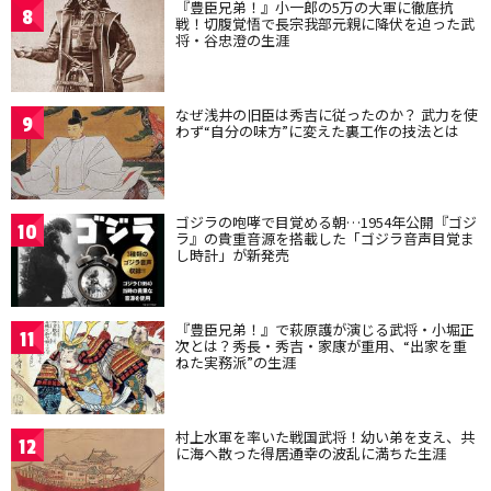
『豊臣兄弟！』小一郎の5万の大軍に徹底抗
8
戦！切腹覚悟で長宗我部元親に降伏を迫った武
将・谷忠澄の生涯
なぜ浅井の旧臣は秀吉に従ったのか？ 武力を使
9
わず“自分の味方”に変えた裏工作の技法とは
ゴジラの咆哮で目覚める朝…1954年公開『ゴジ
10
ラ』の貴重音源を搭載した「ゴジラ音声目覚ま
し時計」が新発売
『豊臣兄弟！』で萩原護が演じる武将・小堀正
11
次とは？秀長・秀吉・家康が重用、“出家を重
ねた実務派”の生涯
村上水軍を率いた戦国武将！幼い弟を支え、共
12
に海へ散った得居通幸の波乱に満ちた生涯