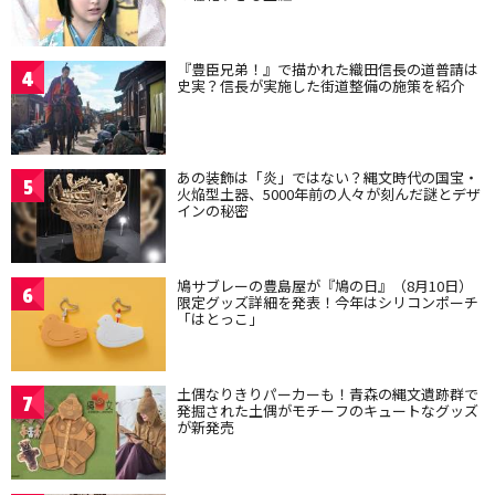
『豊臣兄弟！』で描かれた織田信長の道普請は
4
史実？信長が実施した街道整備の施策を紹介
あの装飾は「炎」ではない？縄文時代の国宝・
5
火焔型土器、5000年前の人々が刻んだ謎とデザ
インの秘密
鳩サブレーの豊島屋が『鳩の日』（8月10日）
6
限定グッズ詳細を発表！今年はシリコンポーチ
「はとっこ」
土偶なりきりパーカーも！青森の縄文遺跡群で
7
発掘された土偶がモチーフのキュートなグッズ
が新発売