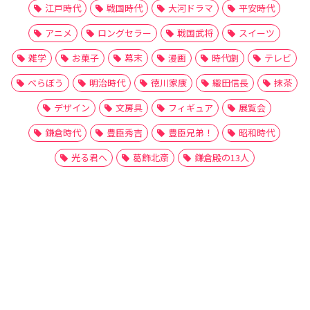
江戸時代
戦国時代
大河ドラマ
平安時代
アニメ
ロングセラー
戦国武将
スイーツ
雑学
お菓子
幕末
漫画
時代劇
テレビ
べらぼう
明治時代
徳川家康
織田信長
抹茶
デザイン
文房具
フィギュア
展覧会
鎌倉時代
豊臣秀吉
豊臣兄弟！
昭和時代
光る君へ
葛飾北斎
鎌倉殿の13人