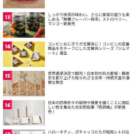
しっかり抹茶の味わい、さらに果実の香りも楽
13
しめる「無糖フレーバー抹茶」ストロベリー、
マンゴー新発売
コンビニおにぎりが文房具に！コンビニの定番
14
商品をモチーフにした文房具シリーズ『ジムマ
ート』誕生
世界遺産決定で脚光！日本初の巨大都城・藤原
15
京を創り上げた知られざる女帝・持統天皇の凄
絶な執念
日本の四季折々の植物や情景を描くことに相応
16
しい色を集めた水彩色鉛筆『色辞典』が新発
売！
ハローキティ、ポチャッコたちが昭和レトロな