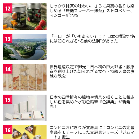
しっかり抹茶の味わい、さらに果実の香りも楽
12
しめる「無糖フレーバー抹茶」ストロベリー、
マンゴー新発売
「一口」が「いもあらい」！？ 日本の難読地名
13
には知られざる“名前の法則”があった
世界遺産決定で脚光！日本初の巨大都城・藤原
14
京を創り上げた知られざる女帝・持統天皇の凄
絶な執念
日本の四季折々の植物や情景を描くことに相応
15
しい色を集めた水彩色鉛筆『色辞典』が新発
売！
コンビニおにぎりが文房具に！コンビニの定番
16
商品をモチーフにした文房具シリーズ『ジムマ
ート』誕生