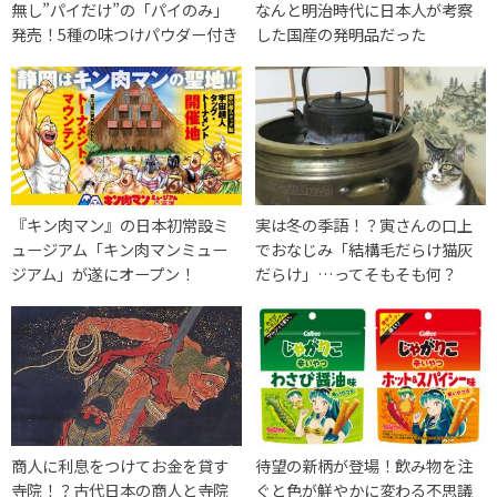
無し”パイだけ”の「パイのみ」
なんと明治時代に日本人が考察
発売！5種の味つけパウダー付き
した国産の発明品だった
『キン肉マン』の日本初常設ミ
実は冬の季語！？寅さんの口上
ュージアム「キン肉マンミュー
でおなじみ「結構毛だらけ猫灰
ジアム」が遂にオープン！
だらけ」…ってそもそも何？
商人に利息をつけてお金を貸す
待望の新柄が登場！飲み物を注
寺院！？古代日本の商人と寺院
ぐと色が鮮やかに変わる不思議