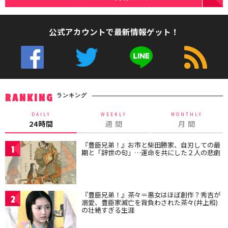
公式アカウントで最新情報ゲット！
ランキング
RANKING
DAILY
WEEKLY
MONTHLY
24時間
週 間
月 間
『豊臣兄弟！』お市と柴田勝家、自刃しての最
1
期と「辞世の句」…運命を共にした２人の悲劇
『豊臣兄弟！』茶々＝悪女はほぼ創作？秀吉が
2
溺愛、豊臣家滅亡を背負わされた茶々(井上和)
の壮絶すぎる生涯