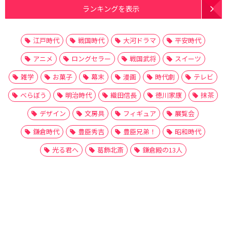
ランキングを表示
江戸時代
戦国時代
大河ドラマ
平安時代
アニメ
ロングセラー
戦国武将
スイーツ
雑学
お菓子
幕末
漫画
時代劇
テレビ
べらぼう
明治時代
織田信長
徳川家康
抹茶
デザイン
文房具
フィギュア
展覧会
鎌倉時代
豊臣秀吉
豊臣兄弟！
昭和時代
光る君へ
葛飾北斎
鎌倉殿の13人