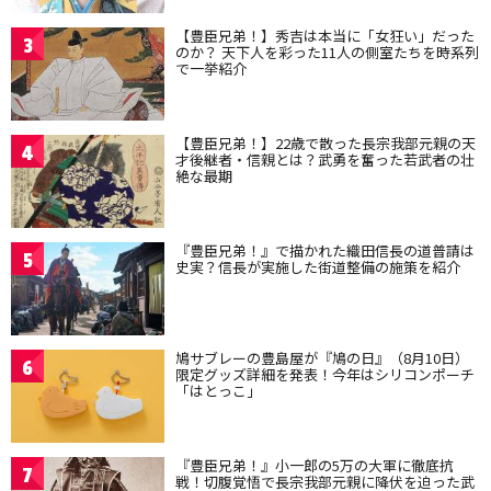
【豊臣兄弟！】秀吉は本当に「女狂い」だった
3
のか？ 天下人を彩った11人の側室たちを時系列
で一挙紹介
【豊臣兄弟！】22歳で散った長宗我部元親の天
4
才後継者・信親とは？武勇を奮った若武者の壮
絶な最期
『豊臣兄弟！』で描かれた織田信長の道普請は
5
史実？信長が実施した街道整備の施策を紹介
鳩サブレーの豊島屋が『鳩の日』（8月10日）
6
限定グッズ詳細を発表！今年はシリコンポーチ
「はとっこ」
『豊臣兄弟！』小一郎の5万の大軍に徹底抗
7
戦！切腹覚悟で長宗我部元親に降伏を迫った武