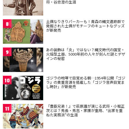
将・谷忠澄の生涯
土偶なりきりパーカーも！青森の縄文遺跡群で
8
発掘された土偶がモチーフのキュートなグッズ
が新発売
あの装飾は「炎」ではない？縄文時代の国宝・
9
火焔型土器、5000年前の人々が刻んだ謎とデザ
インの秘密
ゴジラの咆哮で目覚める朝…1954年公開『ゴジ
10
ラ』の貴重音源を搭載した「ゴジラ音声目覚ま
し時計」が新発売
『豊臣兄弟！』で萩原護が演じる武将・小堀正
11
次とは？秀長・秀吉・家康が重用、“出家を重
ねた実務派”の生涯