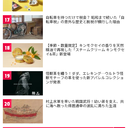
自転車を持つだけで税金？ 昭和まで続いた「自
17
転車税」の意外な歴史と脱税が横行した理由
【季節・数量限定】キンモクセイの香りを天然
18
精油で再現した「スチームクリーム キンモクセ
イ&茶」新登場
怪獣革を纏う！ダダ、エレキング…ウルトラ怪
19
獣モチーフの革を使った新アパレルコレクショ
ンが発表
村上水軍を率いた戦国武将！幼い弟を支え、共
20
に海へ散った得居通幸の波乱に満ちた生涯