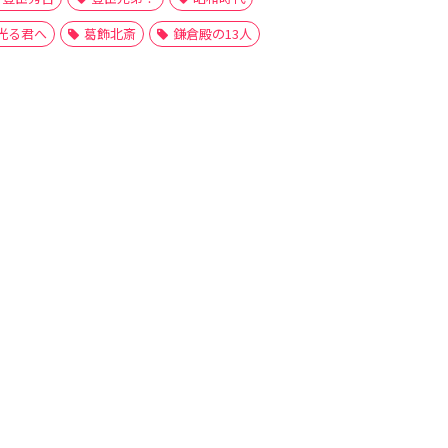
光る君へ
葛飾北斎
鎌倉殿の13人