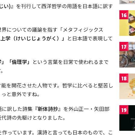
じい)』
を刊行して西洋哲学の用語を日本語に訳す
16
世界についての議論を指す「メタフィジックス
而上学（けいじじょうがく）」
と日本語で表現して
17
学」「倫理学」
という言葉を日常で使われるまで
す。
18
才能を開花させた人物です。哲学に比べると堅苦し
ょっと意外ですね。
語に訳した詩集
『新体詩抄』
を外山正一・矢田部
19
近代詩の先駆けとなりました。
を作っています。漢詩と言っても日本のもので、こ