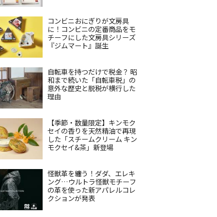
コンビニおにぎりが文房具
に！コンビニの定番商品をモ
チーフにした文房具シリーズ
『ジムマート』誕生
自転車を持つだけで税金？ 昭
和まで続いた「自転車税」の
意外な歴史と脱税が横行した
理由
【季節・数量限定】キンモク
セイの香りを天然精油で再現
した「スチームクリーム キン
モクセイ&茶」新登場
怪獣革を纏う！ダダ、エレキ
ング…ウルトラ怪獣モチーフ
の革を使った新アパレルコレ
クションが発表