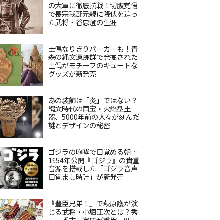
の大軍に徹底抗戦！切腹覚悟
で長宗我部元親に降伏を迫っ
た武将・谷忠澄の生涯
土偶なりきりパーカーも！青
森の縄文遺跡群で発掘された
土偶がモチーフのキュートな
グッズが新発売
あの装飾は「炎」ではない？
縄文時代の国宝・火焔型土
器、5000年前の人々が刻んだ
謎とデザインの秘密
ゴジラの咆哮で目覚める朝…
1954年公開『ゴジラ』の貴重
音源を搭載した「ゴジラ音声
目覚まし時計」が新発売
『豊臣兄弟！』で萩原護が演
じる武将・小堀正次とは？秀
長・秀吉・家康が重用、“出