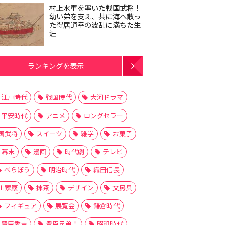
村上水軍を率いた戦国武将！
幼い弟を支え、共に海へ散っ
た得居通幸の波乱に満ちた生
涯
ランキングを表示
江戸時代
戦国時代
大河ドラマ
平安時代
アニメ
ロングセラー
国武将
スイーツ
雑学
お菓子
幕末
漫画
時代劇
テレビ
べらぼう
明治時代
織田信長
川家康
抹茶
デザイン
文房具
フィギュア
展覧会
鎌倉時代
豊臣秀吉
豊臣兄弟！
昭和時代