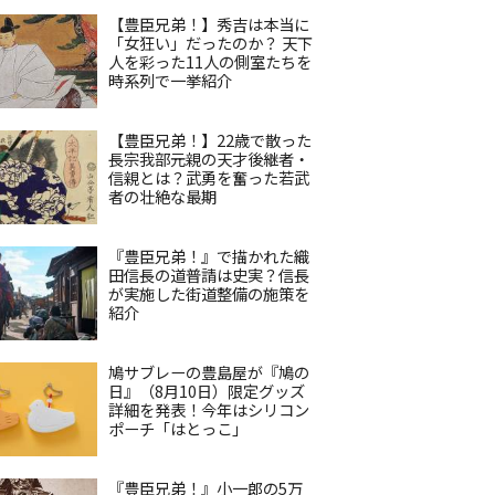
【豊臣兄弟！】秀吉は本当に
「女狂い」だったのか？ 天下
人を彩った11人の側室たちを
時系列で一挙紹介
【豊臣兄弟！】22歳で散った
長宗我部元親の天才後継者・
信親とは？武勇を奮った若武
者の壮絶な最期
『豊臣兄弟！』で描かれた織
田信長の道普請は史実？信長
が実施した街道整備の施策を
紹介
鳩サブレーの豊島屋が『鳩の
日』（8月10日）限定グッズ
詳細を発表！今年はシリコン
ポーチ「はとっこ」
『豊臣兄弟！』小一郎の5万