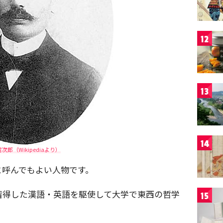
12
13
14
次郎（Wikipediaより）
と呼んでもよい人物です。
習得した漢語・英語を駆使して大学で東西の哲学
15