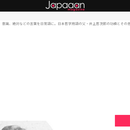
、意識、絶対などの言葉を日常語に。日本哲学用語の父・井上哲次郎の功績とその