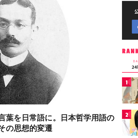
RAN
DA
2
1
2
言葉を日常語に。日本哲学用語の
その思想的変遷