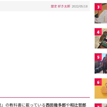
歴史 好き太郎
2022/05/18
3
4
5
6
理」の教科書に載っている
西田幾多郎
や
和辻哲郎