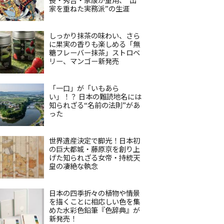
家を重ねた実務派”の生涯
しっかり抹茶の味わい、さら
に果実の香りも楽しめる「無
糖フレーバー抹茶」ストロベ
リー、マンゴー新発売
「一口」が「いもあら
い」！？ 日本の難読地名には
知られざる“名前の法則”があ
った
世界遺産決定で脚光！日本初
の巨大都城・藤原京を創り上
げた知られざる女帝・持統天
皇の凄絶な執念
日本の四季折々の植物や情景
を描くことに相応しい色を集
めた水彩色鉛筆『色辞典』が
新発売！