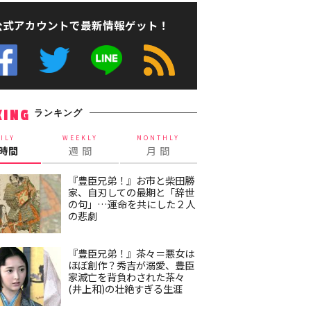
公式アカウントで最新情報ゲット！
ランキング
KING
ILY
WEEKLY
MONTHLY
4時間
週 間
月 間
『豊臣兄弟！』お市と柴田勝
家、自刃しての最期と「辞世
の句」…運命を共にした２人
の悲劇
『豊臣兄弟！』茶々＝悪女は
ほぼ創作？秀吉が溺愛、豊臣
家滅亡を背負わされた茶々
(井上和)の壮絶すぎる生涯