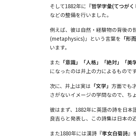
そして1882年に
『哲学字彙(てつがく
などの整備を行いました。
例えば、彼は自然・経験物の背後の
(metaphysics)」という言葉を
「形
います。
また
「意識」「人格」「絶対」「美
になったのは井上の力によるもので
次に、井上は実は
「文学」
方面でも
さがないイメージの学問なので、ち
彼はまず、1882年に英語の詩を日本
良吉らと発表し、この詩集は日本の
また1880年には漢詩
『孝女白菊詩』