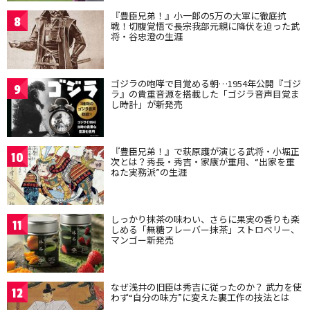
『豊臣兄弟！』小一郎の5万の大軍に徹底抗
8
戦！切腹覚悟で長宗我部元親に降伏を迫った武
将・谷忠澄の生涯
ゴジラの咆哮で目覚める朝…1954年公開『ゴジ
9
ラ』の貴重音源を搭載した「ゴジラ音声目覚ま
し時計」が新発売
『豊臣兄弟！』で萩原護が演じる武将・小堀正
10
次とは？秀長・秀吉・家康が重用、“出家を重
ねた実務派”の生涯
しっかり抹茶の味わい、さらに果実の香りも楽
11
しめる「無糖フレーバー抹茶」ストロベリー、
マンゴー新発売
なぜ浅井の旧臣は秀吉に従ったのか？ 武力を使
12
わず“自分の味方”に変えた裏工作の技法とは