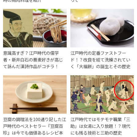
意識高すぎ？江戸時代の儒学
江戸時代の定番ファストフー
者・新井白石の蕎麦好きが高じ
ド！？改良を経て洗練されてい
て詠んだ漢詩作品がコチラ！
く「大福餅」の誕生とその歴史
豆腐の調理法を100通り記した江
江戸時代ではモテモテ職業「三
戸時代のベストセラー『豆腐百
助」は女湯に入り放題！？現代
珍』は今でも価値あるレシピ本
にも残る技術と三助の歴史