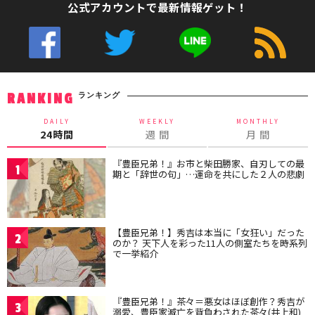
公式アカウントで最新情報ゲット！
ランキング
RANKING
DAILY
WEEKLY
MONTHLY
24時間
週 間
月 間
『豊臣兄弟！』お市と柴田勝家、自刃しての最
1
期と「辞世の句」…運命を共にした２人の悲劇
【豊臣兄弟！】秀吉は本当に「女狂い」だった
2
のか？ 天下人を彩った11人の側室たちを時系列
で一挙紹介
『豊臣兄弟！』茶々＝悪女はほぼ創作？秀吉が
3
溺愛、豊臣家滅亡を背負わされた茶々(井上和)