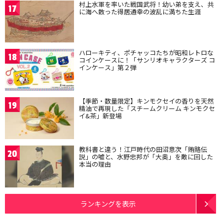
村上水軍を率いた戦国武将！幼い弟を支え、共
17
に海へ散った得居通幸の波乱に満ちた生涯
ハローキティ、ポチャッコたちが昭和レトロな
18
コインケースに！「サンリオキャラクターズ コ
インケース」第２弾
【季節・数量限定】キンモクセイの香りを天然
19
精油で再現した「スチームクリーム キンモクセ
イ&茶」新登場
教科書と違う！江戸時代の田沼意次「賄賂伝
20
説」の嘘と、水野忠邦が「大奥」を敵に回した
本当の理由
ランキングを表示