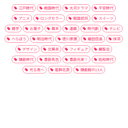
江戸時代
戦国時代
大河ドラマ
平安時代
アニメ
ロングセラー
戦国武将
スイーツ
雑学
お菓子
幕末
漫画
時代劇
テレビ
べらぼう
明治時代
徳川家康
織田信長
抹茶
デザイン
文房具
フィギュア
展覧会
鎌倉時代
豊臣秀吉
豊臣兄弟！
昭和時代
光る君へ
葛飾北斎
鎌倉殿の13人