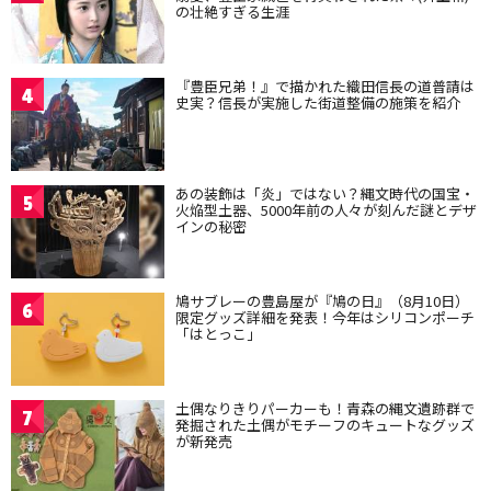
の壮絶すぎる生涯
『豊臣兄弟！』で描かれた織田信長の道普請は
4
史実？信長が実施した街道整備の施策を紹介
あの装飾は「炎」ではない？縄文時代の国宝・
5
火焔型土器、5000年前の人々が刻んだ謎とデザ
インの秘密
鳩サブレーの豊島屋が『鳩の日』（8月10日）
6
限定グッズ詳細を発表！今年はシリコンポーチ
「はとっこ」
土偶なりきりパーカーも！青森の縄文遺跡群で
7
発掘された土偶がモチーフのキュートなグッズ
が新発売