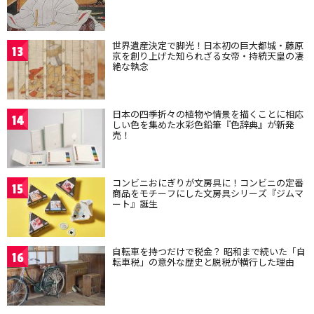
世界遺産決定で脚光！日本初の巨大都城・藤原
13
京を創り上げた知られざる女帝・持統天皇の凄
絶な執念
日本の四季折々の植物や情景を描くことに相応
14
しい色を集めた水彩色鉛筆『色辞典』が新発
売！
コンビニおにぎりが文房具に！コンビニの定番
15
商品をモチーフにした文房具シリーズ『ジムマ
ート』誕生
自転車を持つだけで税金？ 昭和まで続いた「自
16
転車税」の意外な歴史と脱税が横行した理由