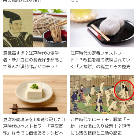
意識高すぎ？江戸時代の儒学
江戸時代の定番ファストフー
者・新井白石の蕎麦好きが高じ
ド！？改良を経て洗練されてい
て詠んだ漢詩作品がコチラ！
く「大福餅」の誕生とその歴史
豆腐の調理法を100通り記した江
江戸時代ではモテモテ職業「三
戸時代のベストセラー『豆腐百
助」は女湯に入り放題！？現代
珍』は今でも価値あるレシピ本
にも残る技術と三助の歴史