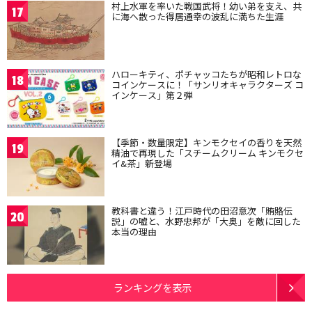
村上水軍を率いた戦国武将！幼い弟を支え、共
17
に海へ散った得居通幸の波乱に満ちた生涯
ハローキティ、ポチャッコたちが昭和レトロな
18
コインケースに！「サンリオキャラクターズ コ
インケース」第２弾
【季節・数量限定】キンモクセイの香りを天然
19
精油で再現した「スチームクリーム キンモクセ
イ&茶」新登場
教科書と違う！江戸時代の田沼意次「賄賂伝
20
説」の嘘と、水野忠邦が「大奥」を敵に回した
本当の理由
ランキングを表示