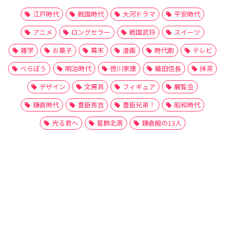
江戸時代
戦国時代
大河ドラマ
平安時代
アニメ
ロングセラー
戦国武将
スイーツ
雑学
お菓子
幕末
漫画
時代劇
テレビ
べらぼう
明治時代
徳川家康
織田信長
抹茶
デザイン
文房具
フィギュア
展覧会
鎌倉時代
豊臣秀吉
豊臣兄弟！
昭和時代
光る君へ
葛飾北斎
鎌倉殿の13人