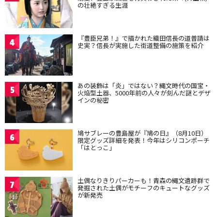
の壮絶すぎる生涯
『豊臣兄弟！』で描かれた織田信長の道普請は
4
史実？信長が実施した街道整備の施策を紹介
あの装飾は「炎」ではない？縄文時代の国宝・
5
火焔型土器、5000年前の人々が刻んだ謎とデザ
インの秘密
鳩サブレーの豊島屋が『鳩の日』（8月10日）
6
限定グッズ詳細を発表！今年はシリコンポーチ
「はとっこ」
土偶なりきりパーカーも！青森の縄文遺跡群で
7
発掘された土偶がモチーフのキュートなグッズ
が新発売