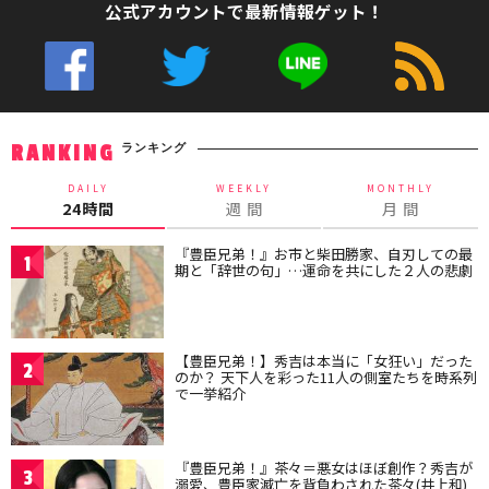
公式アカウントで最新情報ゲット！
ランキング
RANKING
DAILY
WEEKLY
MONTHLY
24時間
週 間
月 間
『豊臣兄弟！』お市と柴田勝家、自刃しての最
1
期と「辞世の句」…運命を共にした２人の悲劇
【豊臣兄弟！】秀吉は本当に「女狂い」だった
2
のか？ 天下人を彩った11人の側室たちを時系列
で一挙紹介
『豊臣兄弟！』茶々＝悪女はほぼ創作？秀吉が
3
溺愛、豊臣家滅亡を背負わされた茶々(井上和)