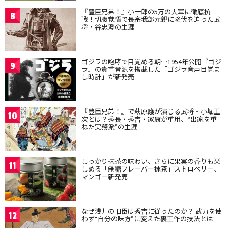
『豊臣兄弟！』小一郎の5万の大軍に徹底抗
8
戦！切腹覚悟で長宗我部元親に降伏を迫った武
将・谷忠澄の生涯
ゴジラの咆哮で目覚める朝…1954年公開『ゴジ
9
ラ』の貴重音源を搭載した「ゴジラ音声目覚ま
し時計」が新発売
『豊臣兄弟！』で萩原護が演じる武将・小堀正
10
次とは？秀長・秀吉・家康が重用、“出家を重
ねた実務派”の生涯
しっかり抹茶の味わい、さらに果実の香りも楽
11
しめる「無糖フレーバー抹茶」ストロベリー、
マンゴー新発売
なぜ浅井の旧臣は秀吉に従ったのか？ 武力を使
12
わず“自分の味方”に変えた裏工作の技法とは