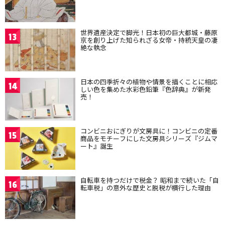
世界遺産決定で脚光！日本初の巨大都城・藤原
13
京を創り上げた知られざる女帝・持統天皇の凄
絶な執念
日本の四季折々の植物や情景を描くことに相応
14
しい色を集めた水彩色鉛筆『色辞典』が新発
売！
コンビニおにぎりが文房具に！コンビニの定番
15
商品をモチーフにした文房具シリーズ『ジムマ
ート』誕生
自転車を持つだけで税金？ 昭和まで続いた「自
16
転車税」の意外な歴史と脱税が横行した理由