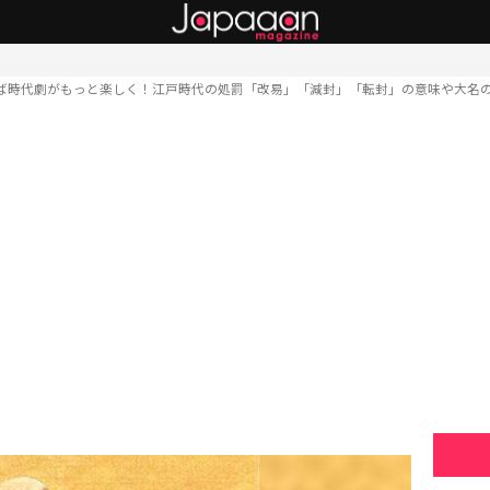
ば時代劇がもっと楽しく！江戸時代の処罰「改易」「減封」「転封」の意味や大名