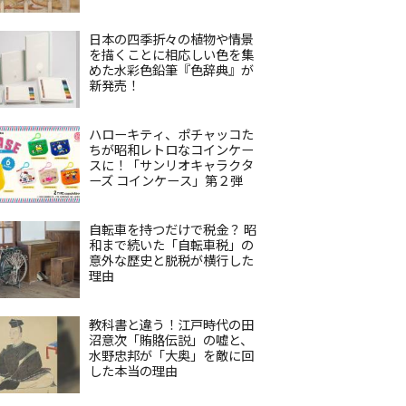
日本の四季折々の植物や情景
を描くことに相応しい色を集
めた水彩色鉛筆『色辞典』が
新発売！
ハローキティ、ポチャッコた
ちが昭和レトロなコインケー
スに！「サンリオキャラクタ
ーズ コインケース」第２弾
自転車を持つだけで税金？ 昭
和まで続いた「自転車税」の
意外な歴史と脱税が横行した
理由
教科書と違う！江戸時代の田
沼意次「賄賂伝説」の嘘と、
水野忠邦が「大奥」を敵に回
した本当の理由