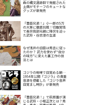
森の縄文遺跡群で発掘された
土偶がモチーフのキュートな
グッズが新発売
『豊臣兄弟！』小一郎の5万
の大軍に徹底抗戦！切腹覚悟
で長宗我部元親に降伏を迫っ
た武将・谷忠澄の生涯
なぜ浅井の旧臣は秀吉に従っ
たのか？ 武力を使わず“自分
の味方”に変えた裏工作の技
法とは
ゴジラの咆哮で目覚める朝…
1954年公開『ゴジラ』の貴重
音源を搭載した「ゴジラ音声
目覚まし時計」が新発売
『豊臣兄弟！』で萩原護が演
じる武将・小堀正次とは？秀
長・秀吉・家康が重用、“出