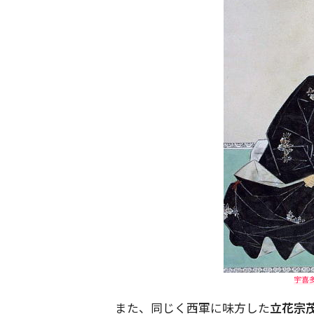
宇喜多
また、同じく西軍に味方した
立花宗