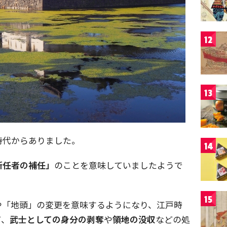
12
13
時代からありました。
14
新任者の補任」
のことを意味していましたようで
15
や「地頭」の変更を意味するようになり、江戸時
て、
武士としての身分の剥奪
や
領地の没収
などの処