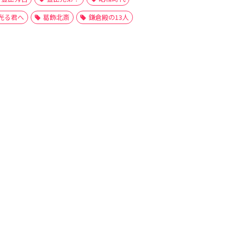
光る君へ
葛飾北斎
鎌倉殿の13人