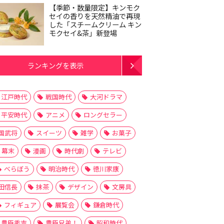
【季節・数量限定】キンモク
セイの香りを天然精油で再現
した「スチームクリーム キン
モクセイ&茶」新登場
ランキングを表示
江戸時代
戦国時代
大河ドラマ
平安時代
アニメ
ロングセラー
国武将
スイーツ
雑学
お菓子
幕末
漫画
時代劇
テレビ
べらぼう
明治時代
徳川家康
田信長
抹茶
デザイン
文房具
フィギュア
展覧会
鎌倉時代
豊臣秀吉
豊臣兄弟！
昭和時代