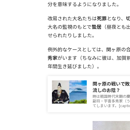
分を意味するようになりました。
改易された大名たちは
死罪
となり、
大名の監視のもとで
蟄居
（昼夜とも
せられたりしました。
例外的なケースとしては、関ヶ原の
秀家
がいます（ちなみに彼は、加賀前
年間生き延びました）。
関ヶ原の戦いで敗
流しのお陰？
時は戦国時代末期の慶
副将・宇喜多秀家（う
てしまいます。[captio