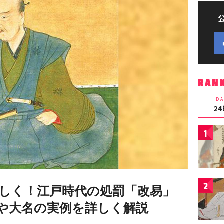
RAN
DA
2
1
2
しく！江戸時代の処罰「改易」
や大名の実例を詳しく解説