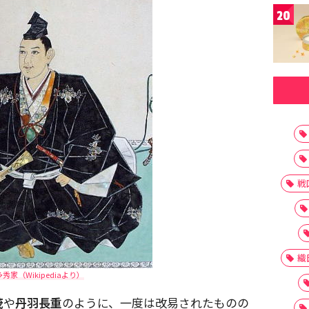
20
戦
織
秀家（Wikipediaより）
茂
や
丹羽長重
のように、一度は改易されたものの