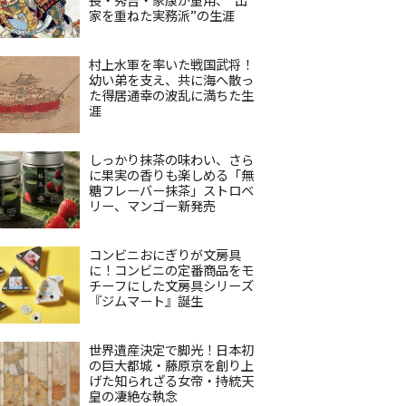
家を重ねた実務派”の生涯
村上水軍を率いた戦国武将！
幼い弟を支え、共に海へ散っ
た得居通幸の波乱に満ちた生
涯
しっかり抹茶の味わい、さら
に果実の香りも楽しめる「無
糖フレーバー抹茶」ストロベ
リー、マンゴー新発売
コンビニおにぎりが文房具
に！コンビニの定番商品をモ
チーフにした文房具シリーズ
『ジムマート』誕生
世界遺産決定で脚光！日本初
の巨大都城・藤原京を創り上
げた知られざる女帝・持統天
皇の凄絶な執念