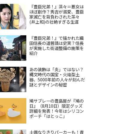
『豊臣兄弟！』茶々＝悪女は
ほぼ創作？秀吉が溺愛、豊臣
家滅亡を背負わされた茶々
(井上和)の壮絶すぎる生涯
『豊臣兄弟！』で描かれた織
田信長の道普請は史実？信長
が実施した街道整備の施策を
紹介
あの装飾は「炎」ではない？
縄文時代の国宝・火焔型土
器、5000年前の人々が刻んだ
謎とデザインの秘密
鳩サブレーの豊島屋が『鳩の
日』（8月10日）限定グッズ
詳細を発表！今年はシリコン
ポーチ「はとっこ」
土偶なりきりパーカーも！青