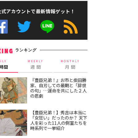
公式アカウントで最新情報ゲット！
ランキング
KING
ILY
WEEKLY
MONTHLY
4時間
週 間
月 間
『豊臣兄弟！』お市と柴田勝
家、自刃しての最期と「辞世
の句」…運命を共にした２人
の悲劇
【豊臣兄弟！】秀吉は本当に
「女狂い」だったのか？ 天下
人を彩った11人の側室たちを
時系列で一挙紹介