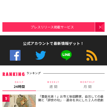
プレスリリース掲載サービス
公式アカウントで最新情報ゲット！
ランキング
RANKING
DAILY
WEEKLY
MONTHLY
24時間
週 間
月 間
『豊臣兄弟！』お市と柴田勝家、自刃しての最
1
期と「辞世の句」…運命を共にした２人の悲劇