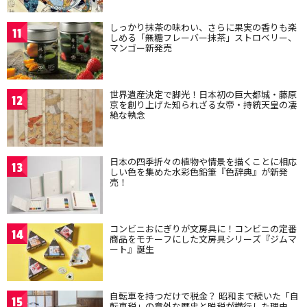
しっかり抹茶の味わい、さらに果実の香りも楽
11
しめる「無糖フレーバー抹茶」ストロベリー、
マンゴー新発売
世界遺産決定で脚光！日本初の巨大都城・藤原
12
京を創り上げた知られざる女帝・持統天皇の凄
絶な執念
日本の四季折々の植物や情景を描くことに相応
13
しい色を集めた水彩色鉛筆『色辞典』が新発
売！
コンビニおにぎりが文房具に！コンビニの定番
14
商品をモチーフにした文房具シリーズ『ジムマ
ート』誕生
自転車を持つだけで税金？ 昭和まで続いた「自
15
転車税」の意外な歴史と脱税が横行した理由