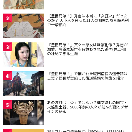
【豊臣兄弟！】秀吉は本当に「女狂い」だった
2
のか？ 天下人を彩った11人の側室たちを時系列
で一挙紹介
『豊臣兄弟！』茶々＝悪女はほぼ創作？秀吉が
3
溺愛、豊臣家滅亡を背負わされた茶々(井上和)
の壮絶すぎる生涯
『豊臣兄弟！』で描かれた織田信長の道普請は
4
史実？信長が実施した街道整備の施策を紹介
あの装飾は「炎」ではない？縄文時代の国宝・
5
火焔型土器、5000年前の人々が刻んだ謎とデザ
インの秘密
鳩サブレーの豊島屋が『鳩の日』（8月10日）