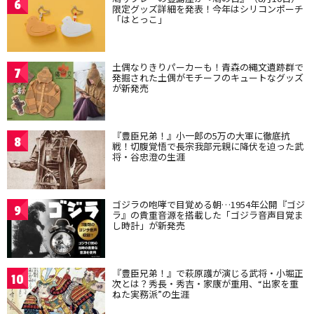
6
限定グッズ詳細を発表！今年はシリコンポーチ
「はとっこ」
土偶なりきりパーカーも！青森の縄文遺跡群で
7
発掘された土偶がモチーフのキュートなグッズ
が新発売
『豊臣兄弟！』小一郎の5万の大軍に徹底抗
8
戦！切腹覚悟で長宗我部元親に降伏を迫った武
将・谷忠澄の生涯
ゴジラの咆哮で目覚める朝…1954年公開『ゴジ
9
ラ』の貴重音源を搭載した「ゴジラ音声目覚ま
し時計」が新発売
『豊臣兄弟！』で萩原護が演じる武将・小堀正
10
次とは？秀長・秀吉・家康が重用、“出家を重
ねた実務派”の生涯