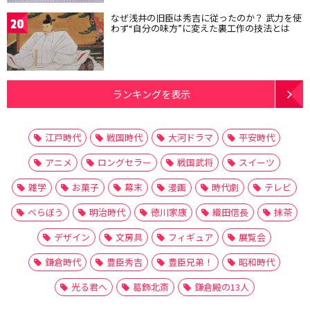
なぜ浅井の旧臣は秀吉に従ったのか？ 武力を使
20
わず“自分の味方”に変えた裏工作の技法とは
ランキングを表示
江戸時代
戦国時代
大河ドラマ
平安時代
アニメ
ロングセラー
戦国武将
スイーツ
雑学
お菓子
幕末
漫画
時代劇
テレビ
べらぼう
明治時代
徳川家康
織田信長
抹茶
デザイン
文房具
フィギュア
展覧会
鎌倉時代
豊臣秀吉
豊臣兄弟！
昭和時代
光る君へ
葛飾北斎
鎌倉殿の13人