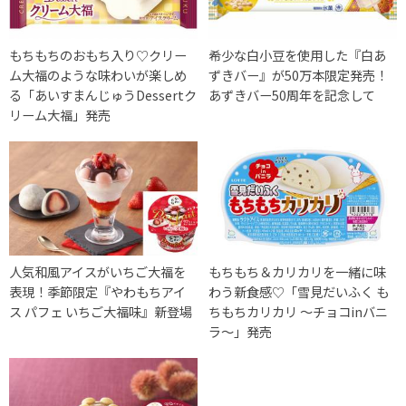
もちもちのおもち入り♡クリー
希少な白小豆を使用した『白あ
ム大福のような味わいが楽しめ
ずきバー』が50万本限定発売！
る「あいすまんじゅうDessertク
あずきバー50周年を記念して
リーム大福」発売
人気和風アイスがいちご大福を
もちもち＆カリカリを一緒に味
表現！季節限定『やわもちアイ
わう新食感♡「雪見だいふく も
ス パフェ いちご大福味』新登場
ちもちカリカリ ～チョコinバニ
ラ～」発売