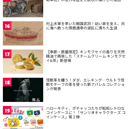
村上水軍を率いた戦国武将！幼い弟を支え、共
16
に海へ散った得居通幸の波乱に満ちた生涯
【季節・数量限定】キンモクセイの香りを天然
17
精油で再現した「スチームクリーム キンモクセ
イ&茶」新登場
怪獣革を纏う！ダダ、エレキング…ウルトラ怪
18
獣モチーフの革を使った新アパレルコレクショ
ンが発表
ハローキティ、ポチャッコたちが昭和レトロな
19
コインケースに！「サンリオキャラクターズ コ
インケース」第２弾