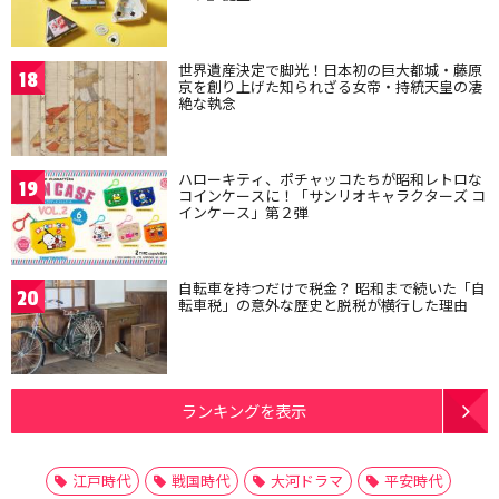
世界遺産決定で脚光！日本初の巨大都城・藤原
18
京を創り上げた知られざる女帝・持統天皇の凄
絶な執念
ハローキティ、ポチャッコたちが昭和レトロな
19
コインケースに！「サンリオキャラクターズ コ
インケース」第２弾
自転車を持つだけで税金？ 昭和まで続いた「自
20
転車税」の意外な歴史と脱税が横行した理由
ランキングを表示
江戸時代
戦国時代
大河ドラマ
平安時代