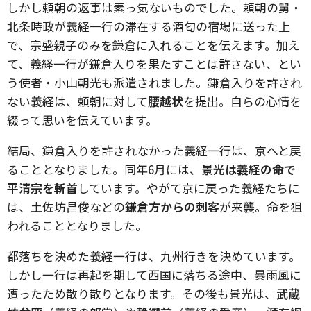
しかし頼朝の返事は素っ気ないものでした。頼朝の舅・
北条時政が義経一行の滞在する酒匂の宿場に送った上
で、宗盛親子のみを鎌倉に入れることを伝えます。加え
て、義経一行が鎌倉入りを果たすことは許さない、とい
う使者・小山朝光も派遣されました。鎌倉入りを許され
ない義経は、頼朝に対して
腰越状
を提出。自らの心情を
綴って思いを伝えています。
結局、鎌倉入りを許されなかった義経一行は、京へと戻
ることとなりました。同年6月には、
景光は義経の命で
平清宗を斬首
しています。やがて京に戻った義経たちに
は、土佐坊昌俊などの
鎌倉方からの刺客
が来襲。命を狙
われることとなりました。
都落ちを決めた義経一行は、九州行きを決めています。
しかし一行は再起を期して西国に落ちる途中、暴雨風に
遭ったため散り散りとなります。その後も景光は、
武蔵