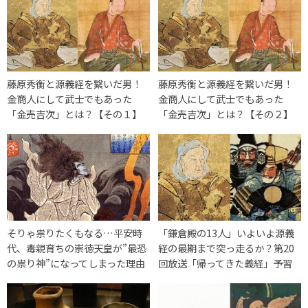
藤原秀衡と源義経を繋いだ男！
藤原秀衡と源義経を繋いだ男！
金商人にして武士でもあった
金商人にして武士でもあった
「金売吉次」とは？【その１】
「金売吉次」とは？【その２】
そりゃ祟りたくもなる…平安時
「鎌倉殿の13人」いよいよ源義
代、毒親育ちの崇徳天皇が”最恐
経の最期まで突っ走るか？第20
の祟り神”になってしまった理由
回放送「帰ってきた義経」予習