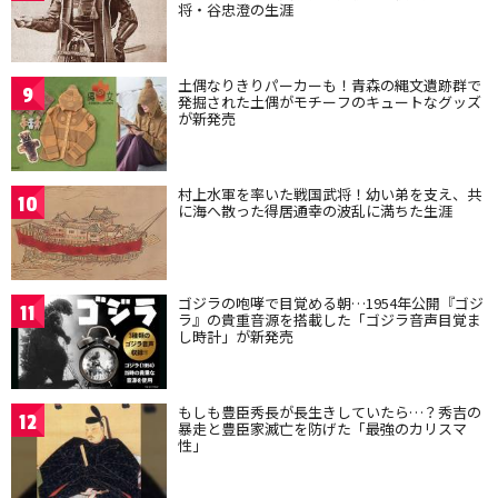
将・谷忠澄の生涯
土偶なりきりパーカーも！青森の縄文遺跡群で
9
発掘された土偶がモチーフのキュートなグッズ
が新発売
村上水軍を率いた戦国武将！幼い弟を支え、共
10
に海へ散った得居通幸の波乱に満ちた生涯
ゴジラの咆哮で目覚める朝…1954年公開『ゴジ
11
ラ』の貴重音源を搭載した「ゴジラ音声目覚ま
し時計」が新発売
もしも豊臣秀長が長生きしていたら…？秀吉の
12
暴走と豊臣家滅亡を防げた「最強のカリスマ
性」