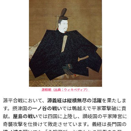
源頼朝（出典：ウィキペディア）
源平合戦において、
源義経は縦横無尽の活躍
を果たしま
す。摂津国の
一ノ谷の戦い
では鵯越えで平家軍撃破に貢
献。
屋島の戦い
では四国に上陸し、讃岐国の平家陣営に
奇襲攻撃を仕掛けて敗走させています。義経は長門国の