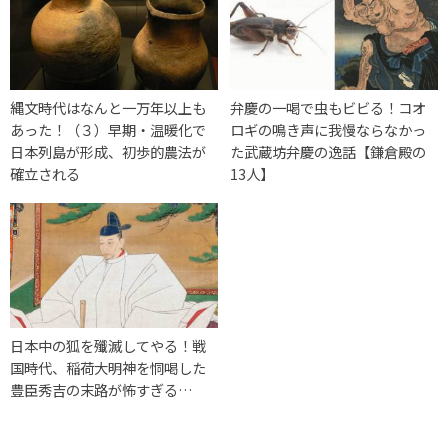
縄文時代はなんと一万年以上も
弁慶の一喝で虫もビビる！コオ
あった！（３）早期・温暖化で
ロギの鳴き声に我慢ならなかっ
日本列島が形成、初歩的農法が
た武蔵坊弁慶の逸話【鎌倉殿の
確立される
13人】
日本中の狐を殲滅してやる！戦
国時代、稲荷大明神を恫喝した
豊臣秀吉の末路が怖すぎる…