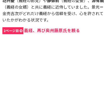
坊弁慶
（義経の郎党）や
静御前
（義経の愛妾）、
源有綱
（義経の女婿）と共に義経に近侍していました。景光＝
金売吉次がどれだけ義経から信頼を受け、心を許されて
いたかがわかる状況です。
義経、再び奥州藤原氏を頼る
2ページ目