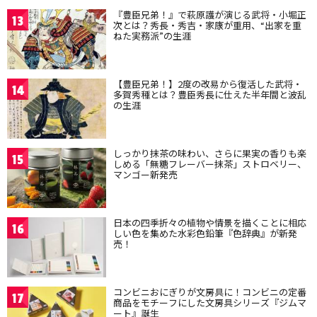
『豊臣兄弟！』で萩原護が演じる武将・小堀正
13
次とは？秀長・秀吉・家康が重用、“出家を重
ねた実務派”の生涯
【豊臣兄弟！】2度の改易から復活した武将・
14
多賀秀種とは？豊臣秀長に仕えた半年間と波乱
の生涯
しっかり抹茶の味わい、さらに果実の香りも楽
15
しめる「無糖フレーバー抹茶」ストロベリー、
マンゴー新発売
日本の四季折々の植物や情景を描くことに相応
16
しい色を集めた水彩色鉛筆『色辞典』が新発
売！
コンビニおにぎりが文房具に！コンビニの定番
17
商品をモチーフにした文房具シリーズ『ジムマ
ート』誕生