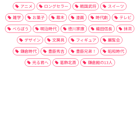
アニメ
ロングセラー
戦国武将
スイーツ
雑学
お菓子
幕末
漫画
時代劇
テレビ
べらぼう
明治時代
徳川家康
織田信長
抹茶
デザイン
文房具
フィギュア
展覧会
鎌倉時代
豊臣秀吉
豊臣兄弟！
昭和時代
光る君へ
葛飾北斎
鎌倉殿の13人