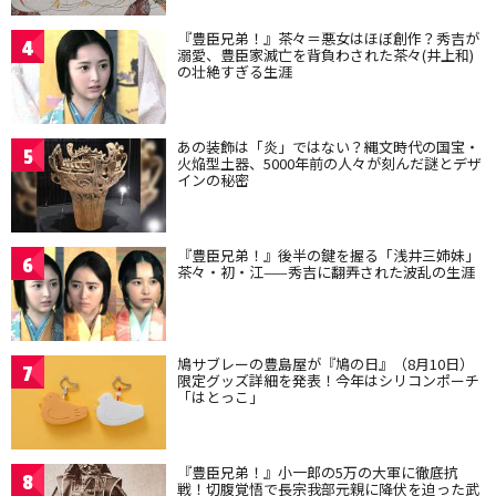
『豊臣兄弟！』茶々＝悪女はほぼ創作？秀吉が
4
溺愛、豊臣家滅亡を背負わされた茶々(井上和)
の壮絶すぎる生涯
あの装飾は「炎」ではない？縄文時代の国宝・
5
火焔型土器、5000年前の人々が刻んだ謎とデザ
インの秘密
『豊臣兄弟！』後半の鍵を握る「浅井三姉妹」
6
茶々・初・江——秀吉に翻弄された波乱の生涯
鳩サブレーの豊島屋が『鳩の日』（8月10日）
7
限定グッズ詳細を発表！今年はシリコンポーチ
「はとっこ」
『豊臣兄弟！』小一郎の5万の大軍に徹底抗
8
戦！切腹覚悟で長宗我部元親に降伏を迫った武