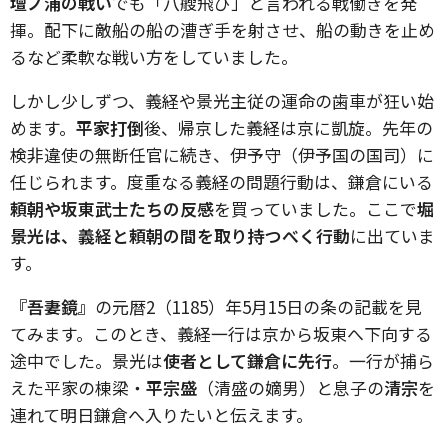
壇ノ浦の戦い
でも「八艘飛び」と言われる戦働きを発
揮。配下に敵船の船の漕ぎ手を射させ、船の動きを止め
るなど柔軟な戦い方をしていました。
しかし少しずつ、義経や景光主従の運命の歯車が狂い始
めます。
平家打倒
後、帰京した義経は京に凱旋。先年の
検非違使の無断任官に続き、伊予守（伊予国の国司）に
任じられます。度重なる義経の問題行動は、鎌倉にいる
頼朝や坂東武士たちの反感
を買っていました。ここで
堀
景光は、義経と頼朝の間を取り持つべく行動
に出ていま
す。
『吾妻鏡』
の元暦2（1185）年5月15日の条の記載を見
てみます。このとき、義経一行は京から坂東へ下向する
途中でした。景光は
使者として鎌倉に先行
。一行が捕ら
えた平家の棟梁・
平宗盛
（清盛の嫡男）と息子の
清宗
を
連れて明日鎌倉へ入りたいと伝えます。