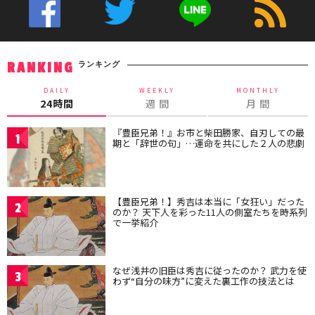
ランキング
RANKING
DAILY
WEEKLY
MONTHLY
24時間
週 間
月 間
『豊臣兄弟！』お市と柴田勝家、自刃しての最
1
期と「辞世の句」…運命を共にした２人の悲劇
【豊臣兄弟！】秀吉は本当に「女狂い」だった
2
のか？ 天下人を彩った11人の側室たちを時系列
で一挙紹介
なぜ浅井の旧臣は秀吉に従ったのか？ 武力を使
3
わず“自分の味方”に変えた裏工作の技法とは