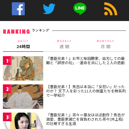
ランキング
RANKING
DAILY
WEEKLY
MONTHLY
24時間
週 間
月 間
『豊臣兄弟！』お市と柴田勝家、自刃しての最
1
期と「辞世の句」…運命を共にした２人の悲劇
【豊臣兄弟！】秀吉は本当に「女狂い」だった
2
のか？ 天下人を彩った11人の側室たちを時系列
で一挙紹介
『豊臣兄弟！』茶々＝悪女はほぼ創作？秀吉が
3
溺愛、豊臣家滅亡を背負わされた茶々(井上和)
の壮絶すぎる生涯