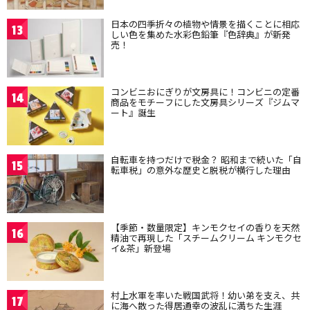
日本の四季折々の植物や情景を描くことに相応
13
しい色を集めた水彩色鉛筆『色辞典』が新発
売！
コンビニおにぎりが文房具に！コンビニの定番
14
商品をモチーフにした文房具シリーズ『ジムマ
ート』誕生
自転車を持つだけで税金？ 昭和まで続いた「自
15
転車税」の意外な歴史と脱税が横行した理由
【季節・数量限定】キンモクセイの香りを天然
16
精油で再現した「スチームクリーム キンモクセ
イ&茶」新登場
村上水軍を率いた戦国武将！幼い弟を支え、共
17
に海へ散った得居通幸の波乱に満ちた生涯