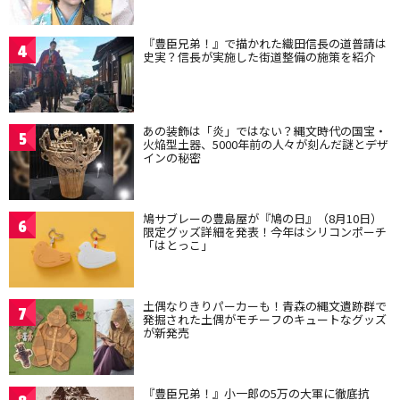
『豊臣兄弟！』で描かれた織田信長の道普請は
4
史実？信長が実施した街道整備の施策を紹介
あの装飾は「炎」ではない？縄文時代の国宝・
5
火焔型土器、5000年前の人々が刻んだ謎とデザ
インの秘密
鳩サブレーの豊島屋が『鳩の日』（8月10日）
6
限定グッズ詳細を発表！今年はシリコンポーチ
「はとっこ」
土偶なりきりパーカーも！青森の縄文遺跡群で
7
発掘された土偶がモチーフのキュートなグッズ
が新発売
『豊臣兄弟！』小一郎の5万の大軍に徹底抗