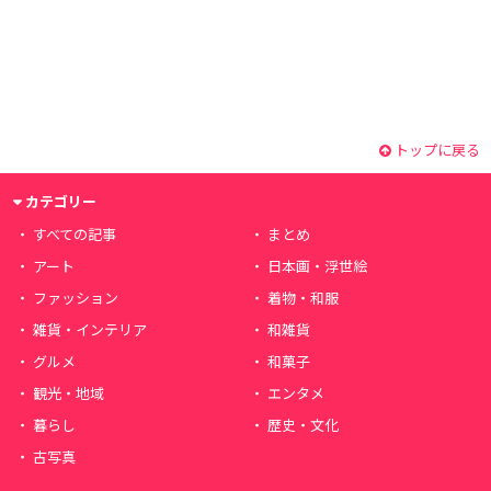
トップに戻る
カテゴリー
すべての記事
まとめ
アート
日本画・浮世絵
ファッション
着物・和服
雑貨・インテリア
和雑貨
グルメ
和菓子
観光・地域
エンタメ
暮らし
歴史・文化
古写真