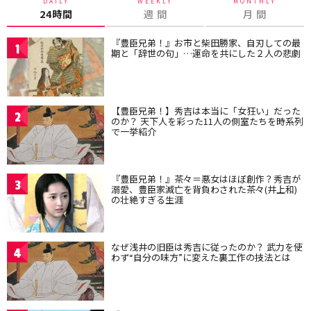
DAILY
WEEKLY
MONTHLY
24時間
週 間
月 間
『豊臣兄弟！』お市と柴田勝家、自刃しての最
1
期と「辞世の句」…運命を共にした２人の悲劇
【豊臣兄弟！】秀吉は本当に「女狂い」だった
2
のか？ 天下人を彩った11人の側室たちを時系列
で一挙紹介
『豊臣兄弟！』茶々＝悪女はほぼ創作？秀吉が
3
溺愛、豊臣家滅亡を背負わされた茶々(井上和)
の壮絶すぎる生涯
なぜ浅井の旧臣は秀吉に従ったのか？ 武力を使
4
わず“自分の味方”に変えた裏工作の技法とは