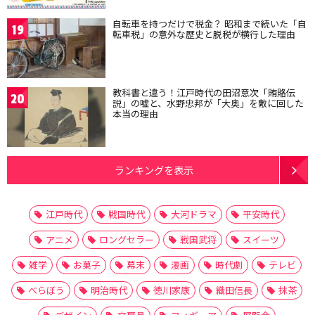
自転車を持つだけで税金？ 昭和まで続いた「自
19
転車税」の意外な歴史と脱税が横行した理由
教科書と違う！江戸時代の田沼意次「賄賂伝
20
説」の嘘と、水野忠邦が「大奥」を敵に回した
本当の理由
ランキングを表示
江戸時代
戦国時代
大河ドラマ
平安時代
アニメ
ロングセラー
戦国武将
スイーツ
雑学
お菓子
幕末
漫画
時代劇
テレビ
べらぼう
明治時代
徳川家康
織田信長
抹茶