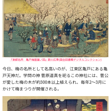
『東都名所 亀戸梅屋舗ノ図』歌川広重(国会図書館デジタルコレクション)
今日、梅の名所として名高いのが、江東区亀戸にある亀
戸天神だ。学問の神 菅原道真を祀るこの神社には、菅公
が愛した梅の木が約300本以上植えられ、毎年2～3月に
かけて梅まつりが開催される。