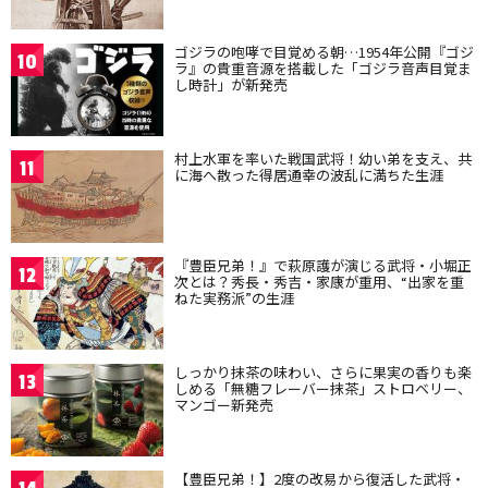
ゴジラの咆哮で目覚める朝…1954年公開『ゴジ
10
ラ』の貴重音源を搭載した「ゴジラ音声目覚ま
し時計」が新発売
村上水軍を率いた戦国武将！幼い弟を支え、共
11
に海へ散った得居通幸の波乱に満ちた生涯
『豊臣兄弟！』で萩原護が演じる武将・小堀正
12
次とは？秀長・秀吉・家康が重用、“出家を重
ねた実務派”の生涯
しっかり抹茶の味わい、さらに果実の香りも楽
13
しめる「無糖フレーバー抹茶」ストロベリー、
マンゴー新発売
【豊臣兄弟！】2度の改易から復活した武将・