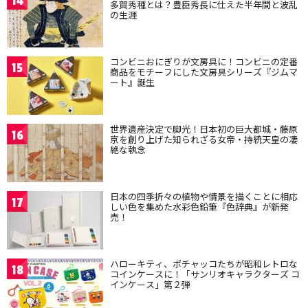
14
多賀秀種とは？豊臣秀長に仕えた半年間と波乱
の生涯
コンビニおにぎりが文房具に！コンビニの定番
15
商品をモチーフにした文房具シリーズ『ジムマ
ート』誕生
世界遺産決定で脚光！日本初の巨大都城・藤原
16
京を創り上げた知られざる女帝・持統天皇の凄
絶な執念
日本の四季折々の植物や情景を描くことに相応
17
しい色を集めた水彩色鉛筆『色辞典』が新発
売！
ハローキティ、ポチャッコたちが昭和レトロな
18
コインケースに！「サンリオキャラクターズ コ
インケース」第２弾