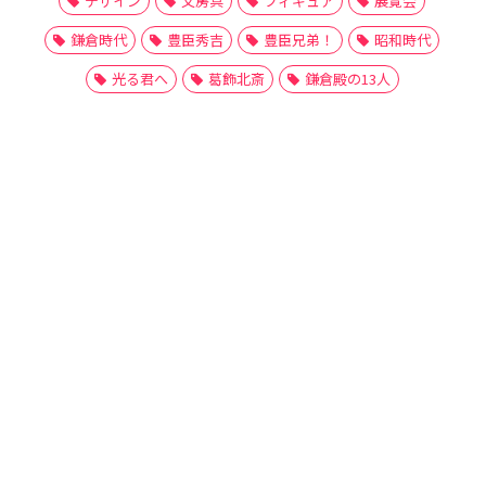
デザイン
文房具
フィギュア
展覧会
鎌倉時代
豊臣秀吉
豊臣兄弟！
昭和時代
光る君へ
葛飾北斎
鎌倉殿の13人