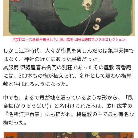
『東都三十六景 亀戸梅やしき』歌川広重(国会図書館デジタルコレクション)
しかし江戸時代、人々が梅見を楽しんだのは亀戸天神で
はなく、神社の近くにあった屋敷だった。
呉服商 伊勢屋喜右衛門の別荘であったその屋敷 清香庵
には、300本もの梅が植えられ、名所として賑わい梅屋
敷と呼ばれるようになった。
中でも、まるで竜が地を這っているような形から、「臥
竜梅(がりゅうばい)」と名付けられた木は、歌川広重の
『名所江戸百景』にも描かれ、梅屋敷の中で最も有名な
梅だった。