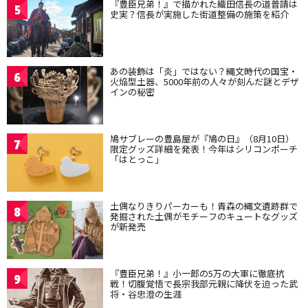
『豊臣兄弟！』で描かれた織田信長の道普請は
5
史実？信長が実施した街道整備の施策を紹介
あの装飾は「炎」ではない？縄文時代の国宝・
6
火焔型土器、5000年前の人々が刻んだ謎とデザ
インの秘密
鳩サブレーの豊島屋が『鳩の日』（8月10日）
7
限定グッズ詳細を発表！今年はシリコンポーチ
「はとっこ」
土偶なりきりパーカーも！青森の縄文遺跡群で
8
発掘された土偶がモチーフのキュートなグッズ
が新発売
『豊臣兄弟！』小一郎の5万の大軍に徹底抗
9
戦！切腹覚悟で長宗我部元親に降伏を迫った武
将・谷忠澄の生涯