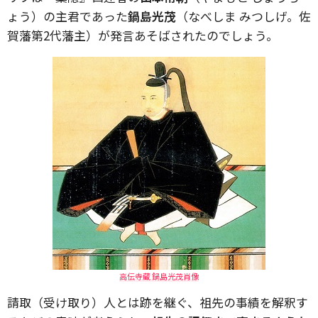
ょう）の主君であった
鍋島光茂
（なべしま みつしげ。佐
賀藩第2代藩主）が発言あそばされたのでしょう。
高伝寺蔵 鍋島光茂肖像
請取（受け取り）人とは跡を継ぐ、祖先の事績を解釈す