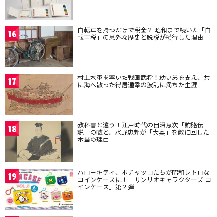
自転車を持つだけで税金？ 昭和まで続いた「自
16
転車税」の意外な歴史と脱税が横行した理由
村上水軍を率いた戦国武将！幼い弟を支え、共
17
に海へ散った得居通幸の波乱に満ちた生涯
教科書と違う！江戸時代の田沼意次「賄賂伝
18
説」の嘘と、水野忠邦が「大奥」を敵に回した
本当の理由
ハローキティ、ポチャッコたちが昭和レトロな
19
コインケースに！「サンリオキャラクターズ コ
インケース」第２弾