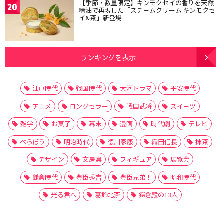
【季節・数量限定】キンモクセイの香りを天然
20
精油で再現した「スチームクリーム キンモクセ
イ&茶」新登場
ランキングを表示
江戸時代
戦国時代
大河ドラマ
平安時代
アニメ
ロングセラー
戦国武将
スイーツ
雑学
お菓子
幕末
漫画
時代劇
テレビ
べらぼう
明治時代
徳川家康
織田信長
抹茶
デザイン
文房具
フィギュア
展覧会
鎌倉時代
豊臣秀吉
豊臣兄弟！
昭和時代
光る君へ
葛飾北斎
鎌倉殿の13人