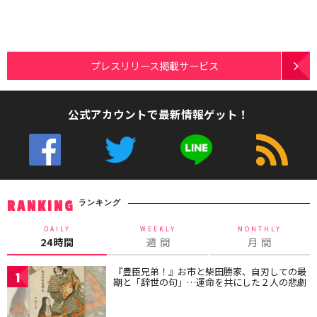
プレスリリース掲載サービス
公式アカウントで最新情報ゲット！
ランキング
RANKING
DAILY
WEEKLY
MONTHLY
24時間
週 間
月 間
『豊臣兄弟！』お市と柴田勝家、自刃しての最
1
期と「辞世の句」…運命を共にした２人の悲劇