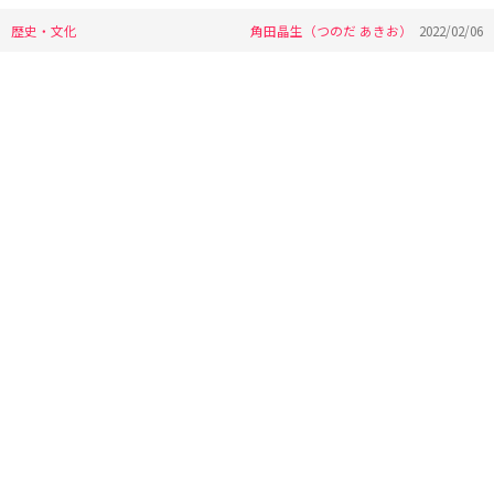
歴史・文化
角田晶生（つのだ あきお）
2022/02/06