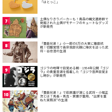
「はとっこ」
土偶なりきりパーカーも！青森の縄文遺跡群で
7
発掘された土偶がモチーフのキュートなグッズ
が新発売
『豊臣兄弟！』小一郎の5万の大軍に徹底抗
8
戦！切腹覚悟で長宗我部元親に降伏を迫った武
将・谷忠澄の生涯
ゴジラの咆哮で目覚める朝…1954年公開『ゴジ
9
ラ』の貴重音源を搭載した「ゴジラ音声目覚ま
し時計」が新発売
『豊臣兄弟！』で萩原護が演じる武将・小堀正
10
次とは？秀長・秀吉・家康が重用、“出家を重
ねた実務派”の生涯