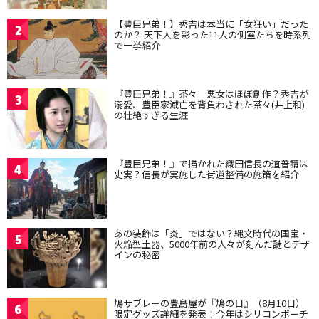
【豊臣兄弟！】秀吉は本当に「女狂い」だった
2
のか？ 天下人を彩った11人の側室たちを時系列
で一挙紹介
『豊臣兄弟！』茶々＝悪女はほぼ創作？秀吉が
3
溺愛、豊臣家滅亡を背負わされた茶々(井上和)
の壮絶すぎる生涯
『豊臣兄弟！』で描かれた織田信長の道普請は
4
史実？信長が実施した街道整備の施策を紹介
あの装飾は「炎」ではない？縄文時代の国宝・
5
火焔型土器、5000年前の人々が刻んだ謎とデザ
インの秘密
鳩サブレーの豊島屋が『鳩の日』（8月10日）
6
限定グッズ詳細を発表！今年はシリコンポーチ