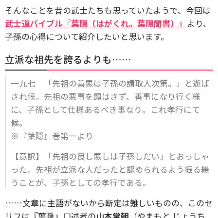
そんなことを昔の武士たちも思っていたようで、今回は
武士道バイブル『葉隠（はがくれ。葉隠聞書）』
より、
子孫の心得について紹介したいと思います。
立派な祖先を誇るよりも……
一九七 「先祖の善悪は子孫の請取人次第。」と遊ば
され候。先祖の悪事を顕はさず、善事になり行く様
に、子孫として仕様あるべき事なり。これ孝行にて
候。
※『葉隠』巻第一より
【意訳】「先祖の良し悪しは子孫しだい」とおっしゃ
った。先祖が立派な人だったと認められるよう振る舞
うことが、子孫としての孝行である。
……文章に主語がないから断定は難しいものの、このセ
リフは『葉隠』口述者の
山本常朝
（やまもと じょうち