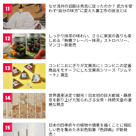
なぜ浅井の旧臣は秀吉に従ったのか？ 武力を使
11
わず“自分の味方”に変えた裏工作の技法とは
しっかり抹茶の味わい、さらに果実の香りも楽
12
しめる「無糖フレーバー抹茶」ストロベリー、
マンゴー新発売
コンビニおにぎりが文房具に！コンビニの定番
13
商品をモチーフにした文房具シリーズ『ジムマ
ート』誕生
世界遺産決定で脚光！日本初の巨大都城・藤原
14
京を創り上げた知られざる女帝・持統天皇の凄
絶な執念
日本の四季折々の植物や情景を描くことに相応
15
しい色を集めた水彩色鉛筆『色辞典』が新発
売！