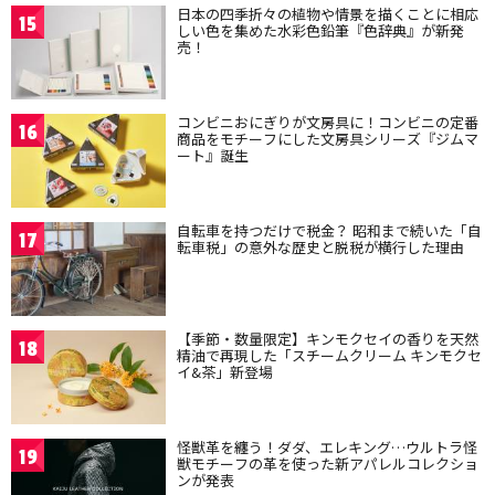
日本の四季折々の植物や情景を描くことに相応
15
しい色を集めた水彩色鉛筆『色辞典』が新発
売！
コンビニおにぎりが文房具に！コンビニの定番
16
商品をモチーフにした文房具シリーズ『ジムマ
ート』誕生
自転車を持つだけで税金？ 昭和まで続いた「自
17
転車税」の意外な歴史と脱税が横行した理由
【季節・数量限定】キンモクセイの香りを天然
18
精油で再現した「スチームクリーム キンモクセ
イ&茶」新登場
怪獣革を纏う！ダダ、エレキング…ウルトラ怪
19
獣モチーフの革を使った新アパレルコレクショ
ンが発表