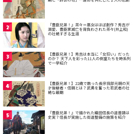
『豊臣兄弟！』茶々＝悪女はほぼ創作？秀吉が
2
溺愛、豊臣家滅亡を背負わされた茶々(井上和)
の壮絶すぎる生涯
【豊臣兄弟！】秀吉は本当に「女狂い」だった
3
のか？ 天下人を彩った11人の側室たちを時系列
で一挙紹介
【豊臣兄弟！】22歳で散った長宗我部元親の天
4
才後継者・信親とは？武勇を奮った若武者の壮
絶な最期
『豊臣兄弟！』で描かれた織田信長の道普請は
5
史実？信長が実施した街道整備の施策を紹介