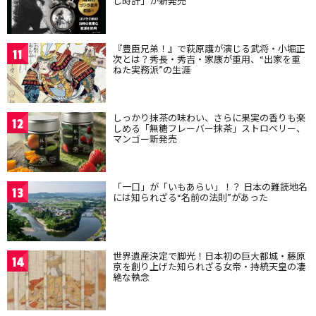
し時計」が新発売
『豊臣兄弟！』で萩原護が演じる武将・小堀正
11
次とは？秀長・秀吉・家康が重用、“出家を重
ねた実務派”の生涯
しっかり抹茶の味わい、さらに果実の香りも楽
12
しめる「無糖フレーバー抹茶」ストロベリー、
マンゴー新発売
「一口」が「いもあらい」！？ 日本の難読地名
13
には知られざる“名前の法則”があった
世界遺産決定で脚光！日本初の巨大都城・藤原
14
京を創り上げた知られざる女帝・持統天皇の凄
絶な執念