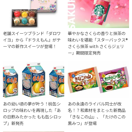
老舗スイーツブランド「ダロワ
華やかなさくらの香りと抹茶の
イヨ」から『ドラえもん』がテ
味わいを堪能「スターバックス®
ーマの新作スイーツが登場！
さくら抹茶 with さくらジェリ
ー」期間限定発売
あの幼い頃の夢が叶う！桃缶シ
あの永遠のライバル同士が改
ロップの味わいを再現した「あ
名！？和素材をまとった新商品
の日飲みたかった もも缶シロッ
「きなこの山」、「たけのこの
プ」新発売
黒みつ」が登場