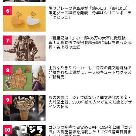
鳩サブレーの豊島屋が『鳩の日』（8月10日）
6
限定グッズ詳細を発表！今年はシリコンポーチ
「はとっこ」
『豊臣兄弟！』小一郎の5万の大軍に徹底抗
7
戦！切腹覚悟で長宗我部元親に降伏を迫った武
将・谷忠澄の生涯
土偶なりきりパーカーも！青森の縄文遺跡群で
8
発掘された土偶がモチーフのキュートなグッズ
が新発売
あの装飾は「炎」ではない？縄文時代の国宝・
9
火焔型土器、5000年前の人々が刻んだ謎とデザ
インの秘密
ゴジラの咆哮で目覚める朝…1954年公開『ゴジ
10
ラ』の貴重音源を搭載した「ゴジラ音声目覚ま