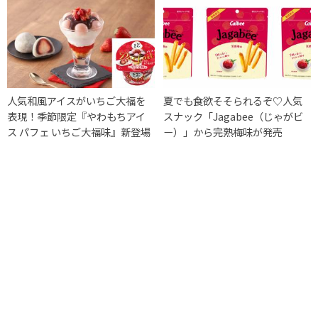
人気和風アイスがいちご大福を
夏でも食欲そそられるぞ♡人気
表現！季節限定『やわもちアイ
スナック「Jagabee（じゃがビ
ス パフェ いちご大福味』新登場
ー）」から完熟梅味が発売