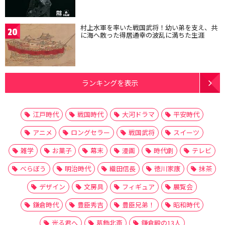
村上水軍を率いた戦国武将！幼い弟を支え、共
20
に海へ散った得居通幸の波乱に満ちた生涯
ランキングを表示
江戸時代
戦国時代
大河ドラマ
平安時代
アニメ
ロングセラー
戦国武将
スイーツ
雑学
お菓子
幕末
漫画
時代劇
テレビ
べらぼう
明治時代
織田信長
徳川家康
抹茶
デザイン
文房具
フィギュア
展覧会
鎌倉時代
豊臣秀吉
豊臣兄弟！
昭和時代
光る君へ
葛飾北斎
鎌倉殿の13人