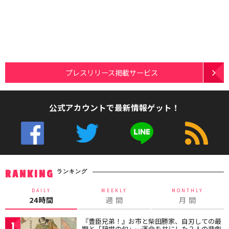
プレスリリース掲載サービス
公式アカウントで最新情報ゲット！
ランキング
RANKING
DAILY
WEEKLY
MONTHLY
24時間
週 間
月 間
『豊臣兄弟！』お市と柴田勝家、自刃しての最
1
期と「辞世の句」…運命を共にした２人の悲劇