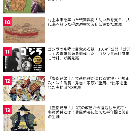
村上水軍を率いた戦国武将！幼い弟を支え、共
10
に海へ散った得居通幸の波乱に満ちた生涯
ゴジラの咆哮で目覚める朝…1954年公開『ゴジ
11
ラ』の貴重音源を搭載した「ゴジラ音声目覚ま
し時計」が新発売
『豊臣兄弟！』で萩原護が演じる武将・小堀正
12
次とは？秀長・秀吉・家康が重用、“出家を重
ねた実務派”の生涯
【豊臣兄弟！】2度の改易から復活した武将・
13
多賀秀種とは？豊臣秀長に仕えた半年間と波乱
の生涯