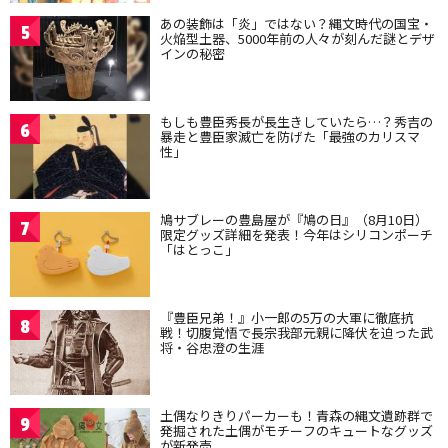
あの装飾は「炎」ではない？縄文時代の国宝・
5
火焔型土器、5000年前の人々が刻んだ謎とデザ
インの秘密
もしも豊臣秀長が長生きしていたら…？秀吉の
6
暴走と豊臣家滅亡を防げた「最強のカリスマ
性」
鳩サブレーの豊島屋が『鳩の日』（8月10日）
7
限定グッズ詳細を発表！今年はシリコンポーチ
「はとっこ」
『豊臣兄弟！』小一郎の5万の大軍に徹底抗
8
戦！切腹覚悟で長宗我部元親に降伏を迫った武
将・谷忠澄の生涯
土偶なりきりパーカーも！青森の縄文遺跡群で
9
発掘された土偶がモチーフのキュートなグッズ
が新発売