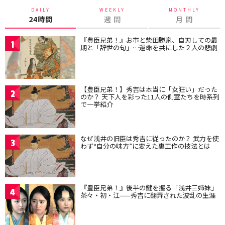
DAILY
WEEKLY
MONTHLY
24時間
週 間
月 間
『豊臣兄弟！』お市と柴田勝家、自刃しての最
1
期と「辞世の句」…運命を共にした２人の悲劇
【豊臣兄弟！】秀吉は本当に「女狂い」だった
2
のか？ 天下人を彩った11人の側室たちを時系列
で一挙紹介
なぜ浅井の旧臣は秀吉に従ったのか？ 武力を使
3
わず“自分の味方”に変えた裏工作の技法とは
『豊臣兄弟！』後半の鍵を握る「浅井三姉妹」
4
茶々・初・江——秀吉に翻弄された波乱の生涯