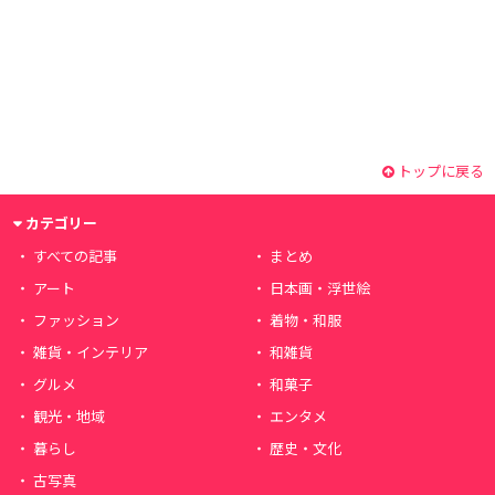
トップに戻る
カテゴリー
すべての記事
まとめ
アート
日本画・浮世絵
ファッション
着物・和服
雑貨・インテリア
和雑貨
グルメ
和菓子
観光・地域
エンタメ
暮らし
歴史・文化
古写真