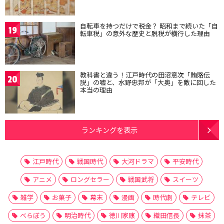
自転車を持つだけで税金？ 昭和まで続いた「自
19
転車税」の意外な歴史と脱税が横行した理由
教科書と違う！江戸時代の田沼意次「賄賂伝
20
説」の嘘と、水野忠邦が「大奥」を敵に回した
本当の理由
ランキングを表示
江戸時代
戦国時代
大河ドラマ
平安時代
アニメ
ロングセラー
戦国武将
スイーツ
雑学
お菓子
幕末
漫画
時代劇
テレビ
べらぼう
明治時代
徳川家康
織田信長
抹茶