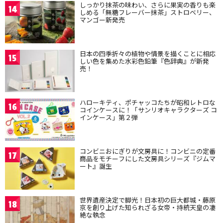
しっかり抹茶の味わい、さらに果実の香りも楽
14
しめる「無糖フレーバー抹茶」ストロベリー、
マンゴー新発売
日本の四季折々の植物や情景を描くことに相応
15
しい色を集めた水彩色鉛筆『色辞典』が新発
売！
ハローキティ、ポチャッコたちが昭和レトロな
16
コインケースに！「サンリオキャラクターズ コ
インケース」第２弾
コンビニおにぎりが文房具に！コンビニの定番
17
商品をモチーフにした文房具シリーズ『ジムマ
ート』誕生
世界遺産決定で脚光！日本初の巨大都城・藤原
18
京を創り上げた知られざる女帝・持統天皇の凄
絶な執念