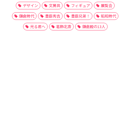
デザイン
文房具
フィギュア
展覧会
鎌倉時代
豊臣秀吉
豊臣兄弟！
昭和時代
光る君へ
葛飾北斎
鎌倉殿の13人