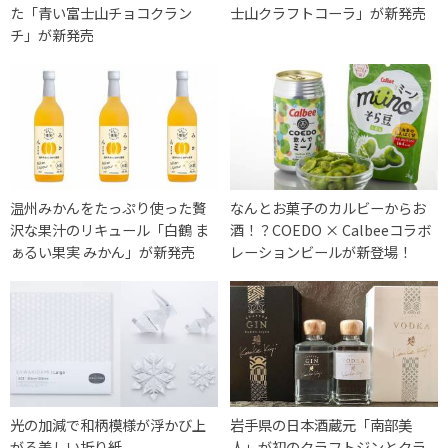
た「青い富士山チョコクラン
士山クラフトコーラ」が新発売
チ」が新発売
温州みかんをたっぷり使った贅
なんとお菓子のカルビーからお
沢な果汁のリキュール「白鶴 ま
酒！？COEDO × Calbeeコラボ
ぁるい果実 みかん」が新発売
レーションビールが新登場！
光の加減で和柄模様が浮かび上
岩手県の日本酒蔵元「南部美
がる美しい折り紙
人」が初のクラフトジンとクラ