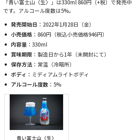
「青い富士山〈生〉」は330ml 860円（+税）で発売中
です。アルコール度数は5%。
発売開始日
：2022年1月28日（金）
小売価格
：860円（税込小売価格946円）
内容量
：330ml
賞味期限
：製造日から1年（未開封にて）
保存方法
：常温（冷暗所）
ボディ
：ミディアムライトボディ
アルコール度数
：5%
青い富士山〈生〉