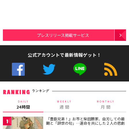
プレスリリース掲載サービス
公式アカウントで最新情報ゲット！
ランキング
RANKING
DAILY
WEEKLY
MONTHLY
24時間
週 間
月 間
『豊臣兄弟！』お市と柴田勝家、自刃しての最
1
期と「辞世の句」…運命を共にした２人の悲劇