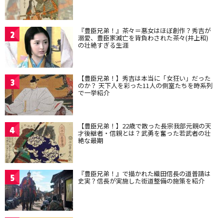
『豊臣兄弟！』茶々＝悪女はほぼ創作？秀吉が
2
溺愛、豊臣家滅亡を背負わされた茶々(井上和)
の壮絶すぎる生涯
【豊臣兄弟！】秀吉は本当に「女狂い」だった
3
のか？ 天下人を彩った11人の側室たちを時系列
で一挙紹介
【豊臣兄弟！】22歳で散った長宗我部元親の天
4
才後継者・信親とは？武勇を奮った若武者の壮
絶な最期
『豊臣兄弟！』で描かれた織田信長の道普請は
5
史実？信長が実施した街道整備の施策を紹介