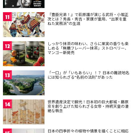
『豊臣兄弟！』で萩原護が演じる武将・小堀正
11
次とは？秀長・秀吉・家康が重用、“出家を重
ねた実務派”の生涯
しっかり抹茶の味わい、さらに果実の香りも楽
12
しめる「無糖フレーバー抹茶」ストロベリー、
マンゴー新発売
「一口」が「いもあらい」！？ 日本の難読地名
13
には知られざる“名前の法則”があった
世界遺産決定で脚光！日本初の巨大都城・藤原
14
京を創り上げた知られざる女帝・持統天皇の凄
絶な執念
日本の四季折々の植物や情景を描くことに相応