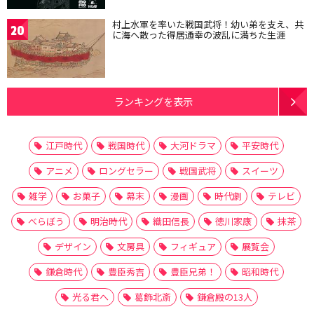
村上水軍を率いた戦国武将！幼い弟を支え、共
20
に海へ散った得居通幸の波乱に満ちた生涯
ランキングを表示
江戸時代
戦国時代
大河ドラマ
平安時代
アニメ
ロングセラー
戦国武将
スイーツ
雑学
お菓子
幕末
漫画
時代劇
テレビ
べらぼう
明治時代
織田信長
徳川家康
抹茶
デザイン
文房具
フィギュア
展覧会
鎌倉時代
豊臣秀吉
豊臣兄弟！
昭和時代
光る君へ
葛飾北斎
鎌倉殿の13人