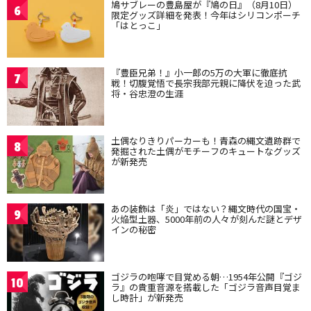
鳩サブレーの豊島屋が『鳩の日』（8月10日）
6
限定グッズ詳細を発表！今年はシリコンポーチ
「はとっこ」
『豊臣兄弟！』小一郎の5万の大軍に徹底抗
7
戦！切腹覚悟で長宗我部元親に降伏を迫った武
将・谷忠澄の生涯
土偶なりきりパーカーも！青森の縄文遺跡群で
8
発掘された土偶がモチーフのキュートなグッズ
が新発売
あの装飾は「炎」ではない？縄文時代の国宝・
9
火焔型土器、5000年前の人々が刻んだ謎とデザ
インの秘密
ゴジラの咆哮で目覚める朝…1954年公開『ゴジ
10
ラ』の貴重音源を搭載した「ゴジラ音声目覚ま
し時計」が新発売