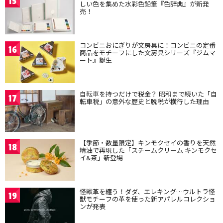
15
しい色を集めた水彩色鉛筆『色辞典』が新発
売！
コンビニおにぎりが文房具に！コンビニの定番
16
商品をモチーフにした文房具シリーズ『ジムマ
ート』誕生
自転車を持つだけで税金？ 昭和まで続いた「自
17
転車税」の意外な歴史と脱税が横行した理由
【季節・数量限定】キンモクセイの香りを天然
18
精油で再現した「スチームクリーム キンモクセ
イ&茶」新登場
怪獣革を纏う！ダダ、エレキング…ウルトラ怪
19
獣モチーフの革を使った新アパレルコレクショ
ンが発表