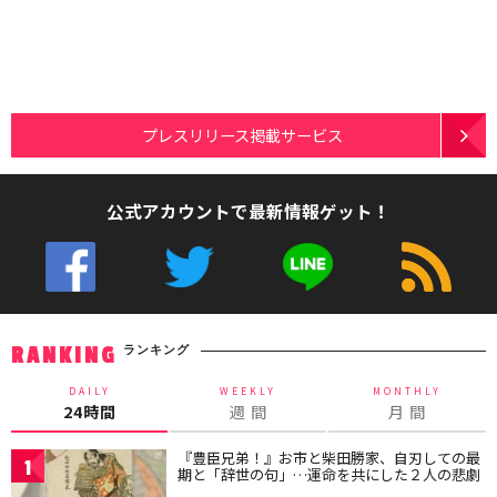
プレスリリース掲載サービス
公式アカウントで最新情報ゲット！
ランキング
RANKING
DAILY
WEEKLY
MONTHLY
24時間
週 間
月 間
『豊臣兄弟！』お市と柴田勝家、自刃しての最
1
期と「辞世の句」…運命を共にした２人の悲劇