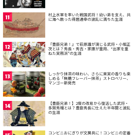
村上水軍を率いた戦国武将！幼い弟を支え、共
11
に海へ散った得居通幸の波乱に満ちた生涯
『豊臣兄弟！』で萩原護が演じる武将・小堀正
12
次とは？秀長・秀吉・家康が重用、“出家を重
ねた実務派”の生涯
しっかり抹茶の味わい、さらに果実の香りも楽
13
しめる「無糖フレーバー抹茶」ストロベリー、
マンゴー新発売
【豊臣兄弟！】2度の改易から復活した武将・
14
多賀秀種とは？豊臣秀長に仕えた半年間と波乱
の生涯
コンビニおにぎりが文房具に！コンビニの定番