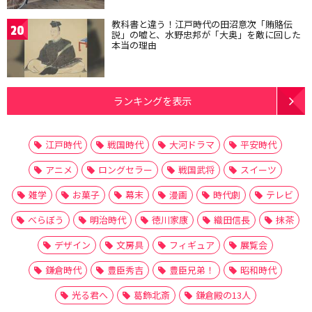
教科書と違う！江戸時代の田沼意次「賄賂伝
20
説」の嘘と、水野忠邦が「大奥」を敵に回した
本当の理由
ランキングを表示
江戸時代
戦国時代
大河ドラマ
平安時代
アニメ
ロングセラー
戦国武将
スイーツ
雑学
お菓子
幕末
漫画
時代劇
テレビ
べらぼう
明治時代
徳川家康
織田信長
抹茶
デザイン
文房具
フィギュア
展覧会
鎌倉時代
豊臣秀吉
豊臣兄弟！
昭和時代
光る君へ
葛飾北斎
鎌倉殿の13人