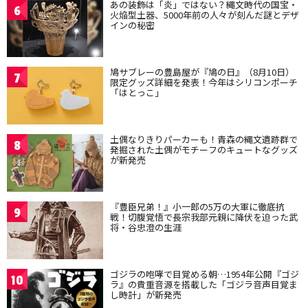
あの装飾は「炎」ではない？縄文時代の国宝・
6
火焔型土器、5000年前の人々が刻んだ謎とデザ
インの秘密
鳩サブレーの豊島屋が『鳩の日』（8月10日）
7
限定グッズ詳細を発表！今年はシリコンポーチ
「はとっこ」
土偶なりきりパーカーも！青森の縄文遺跡群で
8
発掘された土偶がモチーフのキュートなグッズ
が新発売
『豊臣兄弟！』小一郎の5万の大軍に徹底抗
9
戦！切腹覚悟で長宗我部元親に降伏を迫った武
将・谷忠澄の生涯
ゴジラの咆哮で目覚める朝…1954年公開『ゴジ
10
ラ』の貴重音源を搭載した「ゴジラ音声目覚ま
し時計」が新発売