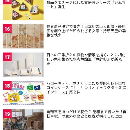
15
商品をモチーフにした文房具シリーズ『ジムマ
ート』誕生
世界遺産決定で脚光！日本初の巨大都城・藤原
16
京を創り上げた知られざる女帝・持統天皇の凄
絶な執念
日本の四季折々の植物や情景を描くことに相応
17
しい色を集めた水彩色鉛筆『色辞典』が新発
売！
ハローキティ、ポチャッコたちが昭和レトロな
18
コインケースに！「サンリオキャラクターズ コ
インケース」第２弾
自転車を持つだけで税金？ 昭和まで続いた「自
19
転車税」の意外な歴史と脱税が横行した理由