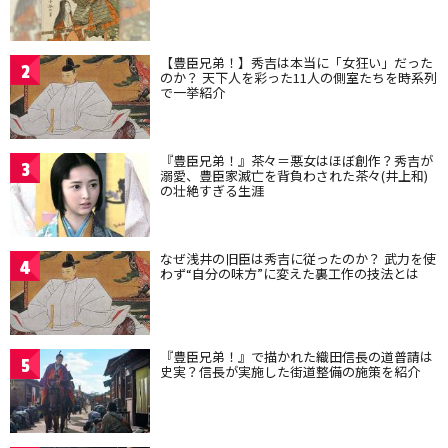
【豊臣兄弟！】秀吉は本当に「女狂い」だった
2
のか？ 天下人を彩った11人の側室たちを時系列
で一挙紹介
『豊臣兄弟！』茶々＝悪女はほぼ創作？秀吉が
3
溺愛、豊臣家滅亡を背負わされた茶々(井上和)
の壮絶すぎる生涯
なぜ浅井の旧臣は秀吉に従ったのか？ 武力を使
4
わず“自分の味方”に変えた裏工作の技法とは
『豊臣兄弟！』で描かれた織田信長の道普請は
5
史実？信長が実施した街道整備の施策を紹介