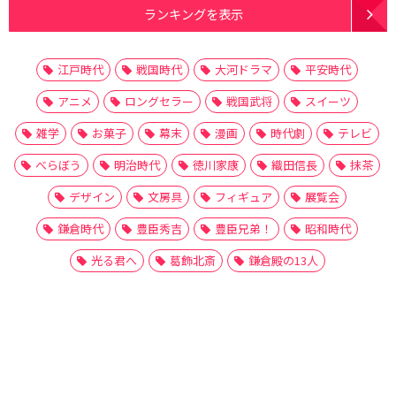
ランキングを表示
江戸時代
戦国時代
大河ドラマ
平安時代
アニメ
ロングセラー
戦国武将
スイーツ
雑学
お菓子
幕末
漫画
時代劇
テレビ
べらぼう
明治時代
徳川家康
織田信長
抹茶
デザイン
文房具
フィギュア
展覧会
鎌倉時代
豊臣秀吉
豊臣兄弟！
昭和時代
光る君へ
葛飾北斎
鎌倉殿の13人