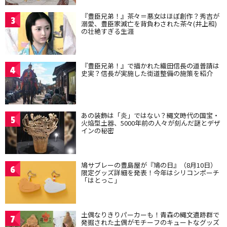
『豊臣兄弟！』茶々＝悪女はほぼ創作？秀吉が
3
溺愛、豊臣家滅亡を背負わされた茶々(井上和)
の壮絶すぎる生涯
『豊臣兄弟！』で描かれた織田信長の道普請は
4
史実？信長が実施した街道整備の施策を紹介
あの装飾は「炎」ではない？縄文時代の国宝・
5
火焔型土器、5000年前の人々が刻んだ謎とデザ
インの秘密
鳩サブレーの豊島屋が『鳩の日』（8月10日）
6
限定グッズ詳細を発表！今年はシリコンポーチ
「はとっこ」
土偶なりきりパーカーも！青森の縄文遺跡群で
7
発掘された土偶がモチーフのキュートなグッズ