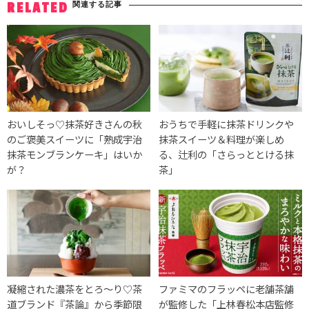
関連する記事
RELATED
おいしそっ♡抹茶好きさんの秋
おうちで手軽に抹茶ドリンクや
のご褒美スイーツに「熟成宇治
抹茶スイーツ＆料理が楽しめ
抹茶モンブランケーキ」はいか
る、辻利の「さらっととける抹
が？
茶」
凝縮された濃茶をとろ〜り♡茶
ファミマのフラッペに老舗茶舗
道ブランド『茶論』から季節限
が監修した「上林春松本店監修