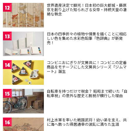
世界遺産決定で脚光！日本初の巨大都城・藤原
12
京を創り上げた知られざる女帝・持統天皇の凄
絶な執念
日本の四季折々の植物や情景を描くことに相応
13
しい色を集めた水彩色鉛筆『色辞典』が新発
売！
コンビニおにぎりが文房具に！コンビニの定番
14
商品をモチーフにした文房具シリーズ『ジムマ
ート』誕生
自転車を持つだけで税金？ 昭和まで続いた「自
15
転車税」の意外な歴史と脱税が横行した理由
村上水軍を率いた戦国武将！幼い弟を支え、共
16
に海へ散った得居通幸の波乱に満ちた生涯