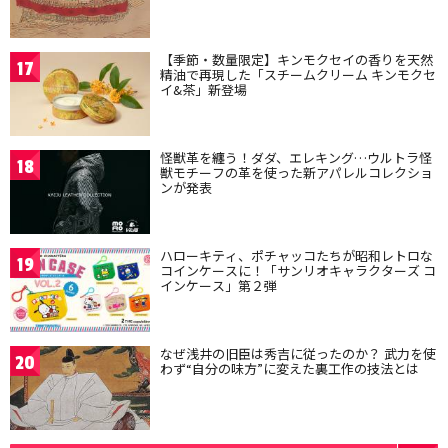
【季節・数量限定】キンモクセイの香りを天然
17
精油で再現した「スチームクリーム キンモクセ
イ&茶」新登場
怪獣革を纏う！ダダ、エレキング…ウルトラ怪
18
獣モチーフの革を使った新アパレルコレクショ
ンが発表
ハローキティ、ポチャッコたちが昭和レトロな
19
コインケースに！「サンリオキャラクターズ コ
インケース」第２弾
なぜ浅井の旧臣は秀吉に従ったのか？ 武力を使
20
わず“自分の味方”に変えた裏工作の技法とは