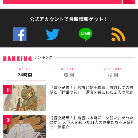
公式アカウントで最新情報ゲット！
ランキング
RANKING
DAILY
WEEKLY
MONTHLY
24時間
週 間
月 間
『豊臣兄弟！』お市と柴田勝家、自刃しての最
1
期と「辞世の句」…運命を共にした２人の悲劇
【豊臣兄弟！】秀吉は本当に「女狂い」だった
2
のか？ 天下人を彩った11人の側室たちを時系列
で一挙紹介