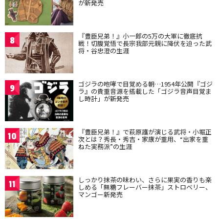
が新発売
『豊臣兄弟！』小一郎の5万の大軍に徹底抗
8
戦！切腹覚悟で長宗我部元親に降伏を迫った武
将・谷忠澄の生涯
ゴジラの咆哮で目覚める朝…1954年公開『ゴジ
9
ラ』の貴重音源を搭載した「ゴジラ音声目覚ま
し時計」が新発売
『豊臣兄弟！』で萩原護が演じる武将・小堀正
10
次とは？秀長・秀吉・家康が重用、“出家を重
ねた実務派”の生涯
しっかり抹茶の味わい、さらに果実の香りも楽
11
しめる「無糖フレーバー抹茶」ストロベリー、
マンゴー新発売