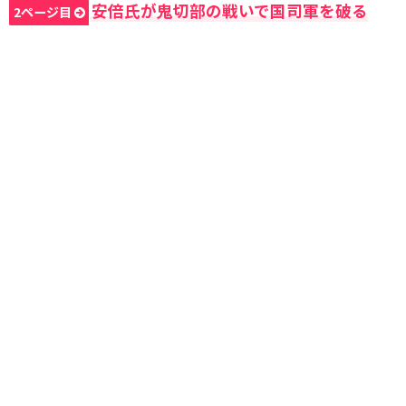
安倍氏が鬼切部の戦いで国司軍を破る
2ページ目