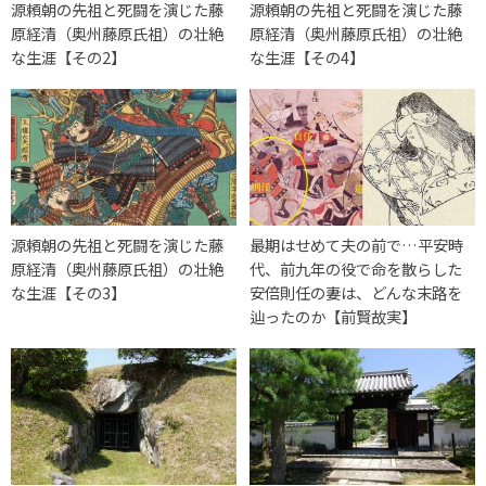
源頼朝の先祖と死闘を演じた藤
源頼朝の先祖と死闘を演じた藤
原経清（奥州藤原氏祖）の壮絶
原経清（奥州藤原氏祖）の壮絶
な生涯【その2】
な生涯【その4】
源頼朝の先祖と死闘を演じた藤
最期はせめて夫の前で…平安時
原経清（奥州藤原氏祖）の壮絶
代、前九年の役で命を散らした
な生涯【その3】
安倍則任の妻は、どんな末路を
辿ったのか【前賢故実】