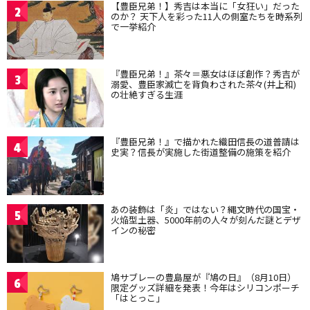
【豊臣兄弟！】秀吉は本当に「女狂い」だった
2
のか？ 天下人を彩った11人の側室たちを時系列
で一挙紹介
『豊臣兄弟！』茶々＝悪女はほぼ創作？秀吉が
3
溺愛、豊臣家滅亡を背負わされた茶々(井上和)
の壮絶すぎる生涯
『豊臣兄弟！』で描かれた織田信長の道普請は
4
史実？信長が実施した街道整備の施策を紹介
あの装飾は「炎」ではない？縄文時代の国宝・
5
火焔型土器、5000年前の人々が刻んだ謎とデザ
インの秘密
鳩サブレーの豊島屋が『鳩の日』（8月10日）
6
限定グッズ詳細を発表！今年はシリコンポーチ
「はとっこ」