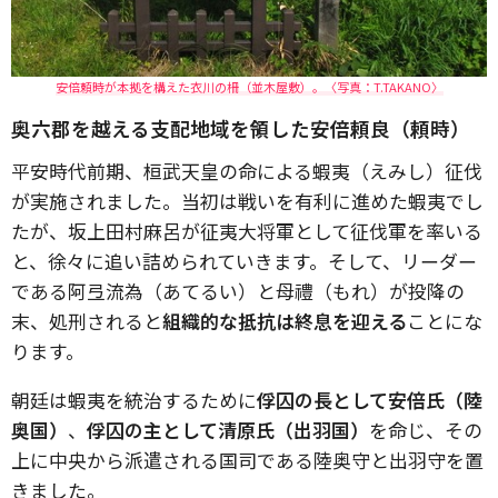
安倍頼時が本拠を構えた衣川の柵（並木屋敷）。〈写真：T.TAKANO〉
奥六郡を越える支配地域を領した安倍頼良（頼時）
平安時代前期、桓武天皇の命による蝦夷（えみし）征伐
が実施されました。当初は戦いを有利に進めた蝦夷でし
たが、坂上田村麻呂が征夷大将軍として征伐軍を率いる
と、徐々に追い詰められていきます。そして、リーダー
である阿弖流為（あてるい）と母禮（もれ）が投降の
末、処刑されると
組織的な抵抗は終息を迎える
ことにな
ります。
朝廷は蝦夷を統治するために
俘囚の長として安倍氏（陸
奥国）
、
俘囚の主として清原氏（出羽国）
を命じ、その
上に中央から派遣される国司である陸奥守と出羽守を置
きました。