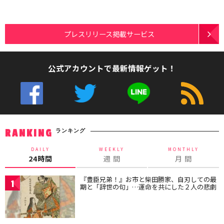
プレスリリース掲載サービス
公式アカウントで最新情報ゲット！
ランキング
RANKING
DAILY
WEEKLY
MONTHLY
24時間
週 間
月 間
『豊臣兄弟！』お市と柴田勝家、自刃しての最
1
期と「辞世の句」…運命を共にした２人の悲劇