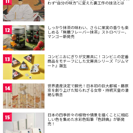
11
わず“自分の味方”に変えた裏工作の技法とは
しっかり抹茶の味わい、さらに果実の香りも楽
12
しめる「無糖フレーバー抹茶」ストロベリー、
マンゴー新発売
コンビニおにぎりが文房具に！コンビニの定番
13
商品をモチーフにした文房具シリーズ『ジムマ
ート』誕生
世界遺産決定で脚光！日本初の巨大都城・藤原
14
京を創り上げた知られざる女帝・持統天皇の凄
絶な執念
日本の四季折々の植物や情景を描くことに相応
15
しい色を集めた水彩色鉛筆『色辞典』が新発
売！