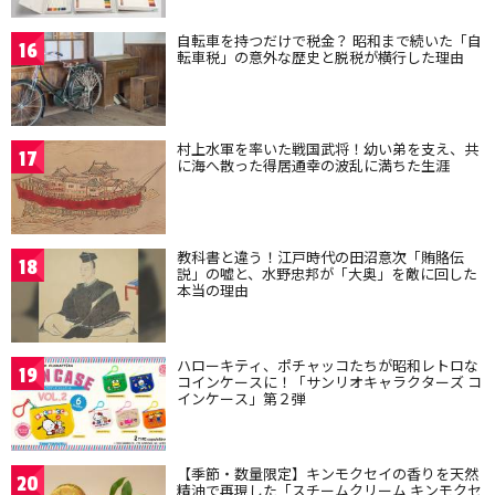
自転車を持つだけで税金？ 昭和まで続いた「自
16
転車税」の意外な歴史と脱税が横行した理由
村上水軍を率いた戦国武将！幼い弟を支え、共
17
に海へ散った得居通幸の波乱に満ちた生涯
教科書と違う！江戸時代の田沼意次「賄賂伝
18
説」の嘘と、水野忠邦が「大奥」を敵に回した
本当の理由
ハローキティ、ポチャッコたちが昭和レトロな
19
コインケースに！「サンリオキャラクターズ コ
インケース」第２弾
【季節・数量限定】キンモクセイの香りを天然
20
精油で再現した「スチームクリーム キンモクセ