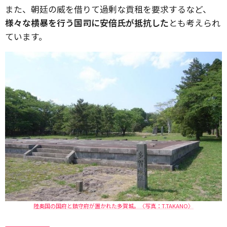
また、朝廷の威を借りて過剰な貢租を要求するなど、
様々な横暴を行う国司に安倍氏が抵抗した
とも考えられ
ています。
陸奥国の国府と鎮守府が置かれた多賀城。〈写真：T.TAKANO〉