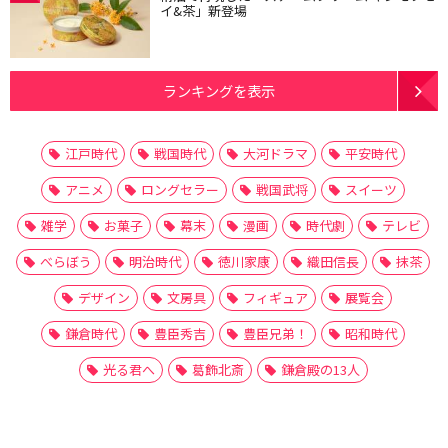
イ&茶」新登場
ランキングを表示
江戸時代
戦国時代
大河ドラマ
平安時代
アニメ
ロングセラー
戦国武将
スイーツ
雑学
お菓子
幕末
漫画
時代劇
テレビ
べらぼう
明治時代
徳川家康
織田信長
抹茶
デザイン
文房具
フィギュア
展覧会
鎌倉時代
豊臣秀吉
豊臣兄弟！
昭和時代
光る君へ
葛飾北斎
鎌倉殿の13人