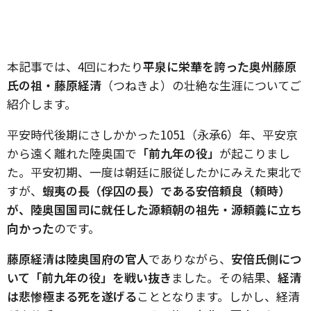
本記事では、4回にわたり
平泉に栄華を誇った奥州藤原
氏の祖・藤原経清
（つねきよ）の壮絶な生涯についてご
紹介します。
平安時代後期にさしかかった1051（永承6）年、平安京
から遠く離れた陸奥国で
「前九年の役」
が起こりまし
た。平安初期、一度は朝廷に服従したかにみえた東北で
すが、
蝦夷の長（俘囚の長）である安倍頼良（頼時）
が、陸奥国国司に就任した源頼朝の祖先・源頼義に立ち
向かった
のです。
藤原経清は陸奥国府の官人
でありながら、
安倍氏側につ
いて「前九年の役」を戦い抜き
ました。その結果、
経清
は悲惨極まる死を遂げる
こととなります。しかし、経清