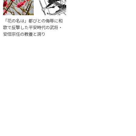
「花の名は」都びとの侮辱に和
歌で反撃した平安時代の武将・
安倍宗任の教養と誇り