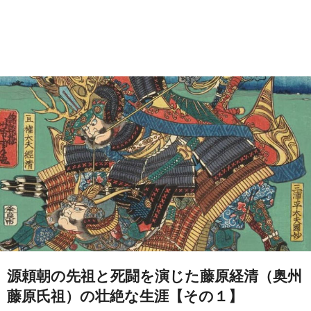
源頼朝の先祖と死闘を演じた藤原経清（奥州
藤原氏祖）の壮絶な生涯【その１】