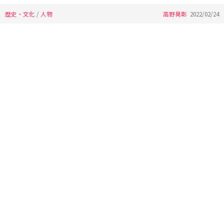
歴史・文化
/
人物
高野晃彰
2022/02/24