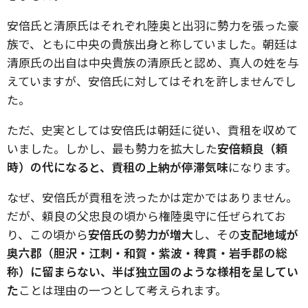
安倍氏と清原氏はそれぞれ陸奥と出羽に勢力を張った豪
族で、ともに中央の貴族出身と称していました。朝廷は
清原氏の出自は中央貴族の清原氏と認め、真人の姓を与
えていますが、安倍氏に対してはそれを許しませんでし
た。
ただ、史実としては安倍氏は朝廷に従い、貢租を収めて
いました。しかし、最も勢力を拡大した
安倍頼良（頼
時）の代になると、貢租の上納が停滞気味
になります。
なぜ、安倍氏が貢租を渋ったかは定かではありません。
だが、頼良の父忠良の頃から権陸奥守に任ぜられてお
り、この頃から
安倍氏の勢力が増大
し、その
支配地域が
奥六郡（胆沢・江刺・和賀・紫波・稗貫・岩手郡の総
称）に留まらない、半ば独立国のような様相を呈してい
た
ことは理由の一つとして考えられます。