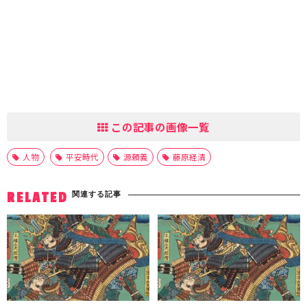
この記事の画像一覧
人物
平安時代
源頼義
藤原経清
関連する記事
RELATED