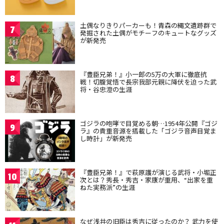
土偶なりきりパーカーも！青森の縄文遺跡群で
7
発掘された土偶がモチーフのキュートなグッズ
が新発売
『豊臣兄弟！』小一郎の5万の大軍に徹底抗
8
戦！切腹覚悟で長宗我部元親に降伏を迫った武
将・谷忠澄の生涯
ゴジラの咆哮で目覚める朝…1954年公開『ゴジ
9
ラ』の貴重音源を搭載した「ゴジラ音声目覚ま
し時計」が新発売
『豊臣兄弟！』で萩原護が演じる武将・小堀正
10
次とは？秀長・秀吉・家康が重用、“出家を重
ねた実務派”の生涯
なぜ浅井の旧臣は秀吉に従ったのか？ 武力を使