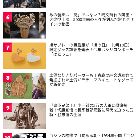
あの装飾は「炎」ではない？縄文時代の国宝・
6
火焔型土器、5000年前の人々が刻んだ謎とデザ
インの秘密
鳩サブレーの豊島屋が『鳩の日』（8月10日）
7
限定グッズ詳細を発表！今年はシリコンポーチ
「はとっこ」
土偶なりきりパーカーも！青森の縄文遺跡群で
8
発掘された土偶がモチーフのキュートなグッズ
が新発売
『豊臣兄弟！』小一郎の5万の大軍に徹底抗
9
戦！切腹覚悟で長宗我部元親に降伏を迫った武
将・谷忠澄の生涯
ゴジラの咆哮で目覚める朝…1954年公開『ゴジ