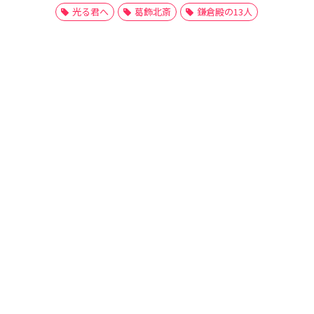
光る君へ
葛飾北斎
鎌倉殿の13人