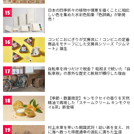
日本の四季折々の植物や情景を描くことに相応
15
しい色を集めた水彩色鉛筆『色辞典』が新発
売！
コンビニおにぎりが文房具に！コンビニの定番
16
商品をモチーフにした文房具シリーズ『ジムマ
ート』誕生
自転車を持つだけで税金？ 昭和まで続いた「自
17
転車税」の意外な歴史と脱税が横行した理由
【季節・数量限定】キンモクセイの香りを天然
18
精油で再現した「スチームクリーム キンモクセ
イ&茶」新登場
村上水軍を率いた戦国武将！幼い弟を支え、共
19
に海へ散った得居通幸の波乱に満ちた生涯