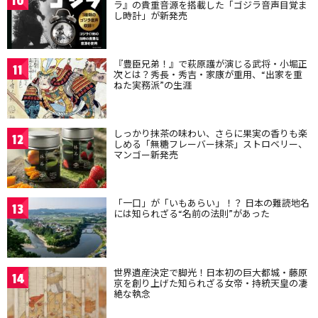
10
ラ』の貴重音源を搭載した「ゴジラ音声目覚ま
し時計」が新発売
『豊臣兄弟！』で萩原護が演じる武将・小堀正
11
次とは？秀長・秀吉・家康が重用、“出家を重
ねた実務派”の生涯
しっかり抹茶の味わい、さらに果実の香りも楽
12
しめる「無糖フレーバー抹茶」ストロベリー、
マンゴー新発売
「一口」が「いもあらい」！？ 日本の難読地名
13
には知られざる“名前の法則”があった
世界遺産決定で脚光！日本初の巨大都城・藤原
14
京を創り上げた知られざる女帝・持統天皇の凄
絶な執念