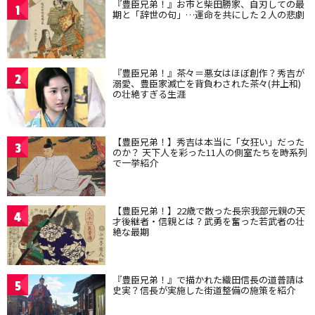
『豊臣兄弟！』お市と柴田勝家、自刃しての最
1
期と「辞世の句」…運命を共にした２人の悲劇
『豊臣兄弟！』茶々＝悪女はほぼ創作？秀吉が
2
溺愛、豊臣家滅亡を背負わされた茶々(井上和)
の壮絶すぎる生涯
【豊臣兄弟！】秀吉は本当に「女狂い」だった
3
のか？ 天下人を彩った11人の側室たちを時系列
で一挙紹介
【豊臣兄弟！】22歳で散った長宗我部元親の天
4
才後継者・信親とは？武勇を奮った若武者の壮
絶な最期
『豊臣兄弟！』で描かれた織田信長の道普請は
5
史実？信長が実施した街道整備の施策を紹介