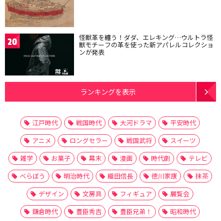
怪獣革を纏う！ダダ、エレキング…ウルトラ怪
20
獣モチーフの革を使った新アパレルコレクショ
ンが発表
ランキングを表示
江戸時代
戦国時代
大河ドラマ
平安時代
アニメ
ロングセラー
戦国武将
スイーツ
雑学
お菓子
幕末
漫画
時代劇
テレビ
べらぼう
明治時代
織田信長
徳川家康
抹茶
デザイン
文房具
フィギュア
展覧会
鎌倉時代
豊臣秀吉
豊臣兄弟！
昭和時代