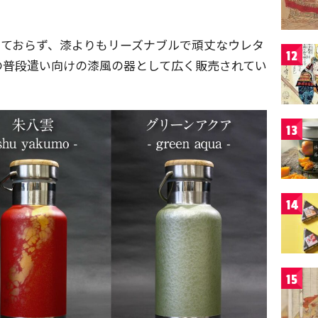
しておらず、漆よりもリーズナブルで頑丈なウレタ
12
の普段遣い向けの漆風の器として広く販売されてい
13
14
15