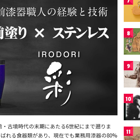
7
8
9
10
年前・古墳時代の末期にあたる6世紀にまで遡りま
11
呼ばれる食器類があり、現在でも業務用漆器の80%