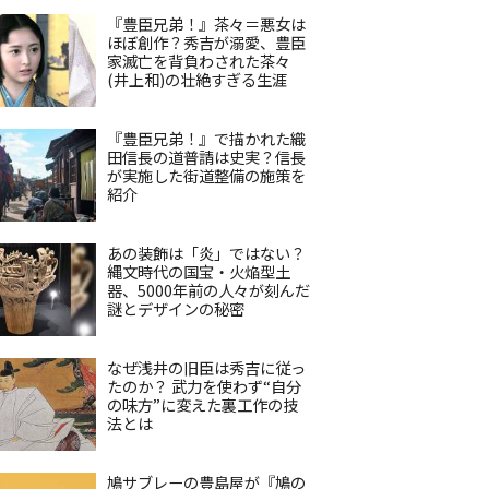
『豊臣兄弟！』茶々＝悪女は
ほぼ創作？秀吉が溺愛、豊臣
家滅亡を背負わされた茶々
(井上和)の壮絶すぎる生涯
『豊臣兄弟！』で描かれた織
田信長の道普請は史実？信長
が実施した街道整備の施策を
紹介
あの装飾は「炎」ではない？
縄文時代の国宝・火焔型土
器、5000年前の人々が刻んだ
謎とデザインの秘密
なぜ浅井の旧臣は秀吉に従っ
たのか？ 武力を使わず“自分
の味方”に変えた裏工作の技
法とは
鳩サブレーの豊島屋が『鳩の