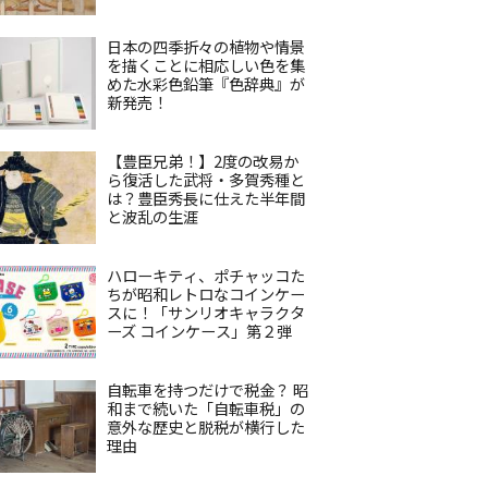
日本の四季折々の植物や情景
を描くことに相応しい色を集
めた水彩色鉛筆『色辞典』が
新発売！
【豊臣兄弟！】2度の改易か
ら復活した武将・多賀秀種と
は？豊臣秀長に仕えた半年間
と波乱の生涯
ハローキティ、ポチャッコた
ちが昭和レトロなコインケー
スに！「サンリオキャラクタ
ーズ コインケース」第２弾
自転車を持つだけで税金？ 昭
和まで続いた「自転車税」の
意外な歴史と脱税が横行した
理由