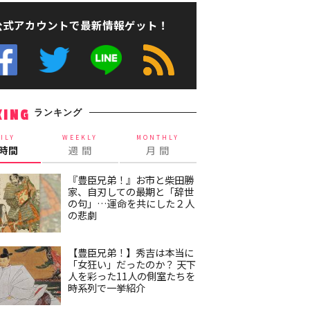
公式アカウントで最新情報ゲット！
ランキング
KING
ILY
WEEKLY
MONTHLY
4時間
週 間
月 間
『豊臣兄弟！』お市と柴田勝
家、自刃しての最期と「辞世
の句」…運命を共にした２人
の悲劇
【豊臣兄弟！】秀吉は本当に
「女狂い」だったのか？ 天下
人を彩った11人の側室たちを
時系列で一挙紹介