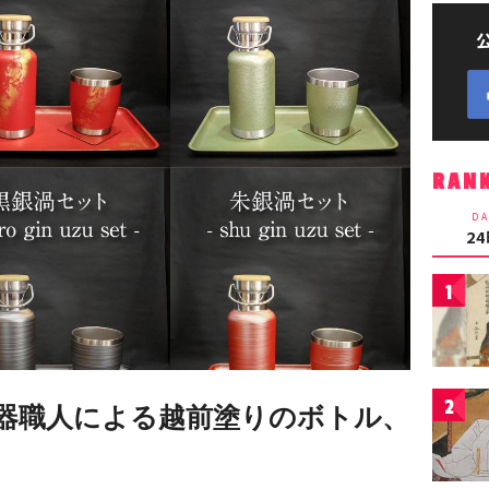
RAN
DA
2
1
2
器職人による越前塗りのボトル、