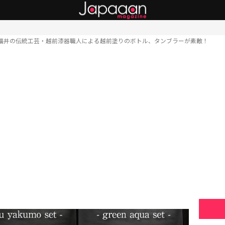
福井の伝統工芸・越前漆器職人による越前塗りのボトル、タンブラーが素敵！