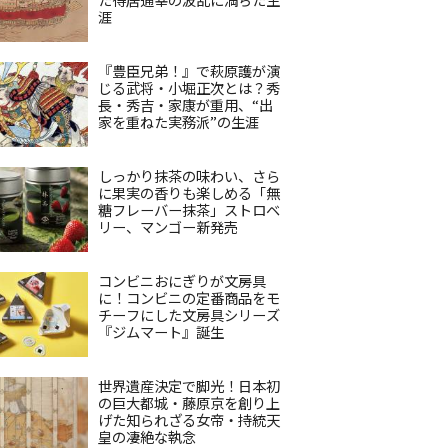
涯
『豊臣兄弟！』で萩原護が演
じる武将・小堀正次とは？秀
長・秀吉・家康が重用、“出
家を重ねた実務派”の生涯
しっかり抹茶の味わい、さら
に果実の香りも楽しめる「無
糖フレーバー抹茶」ストロベ
リー、マンゴー新発売
コンビニおにぎりが文房具
に！コンビニの定番商品をモ
チーフにした文房具シリーズ
『ジムマート』誕生
世界遺産決定で脚光！日本初
の巨大都城・藤原京を創り上
げた知られざる女帝・持統天
皇の凄絶な執念