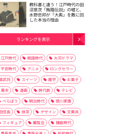
教科書と違う！江戸時代の田
沼意次「賄賂伝説」の嘘と、
水野忠邦が「大奥」を敵に回
した本当の理由
ランキングを表示
江戸時代
戦国時代
大河ドラマ
平安時代
アニメ
ロングセラー
国武将
スイーツ
雑学
お菓子
幕末
漫画
時代劇
テレビ
べらぼう
明治時代
徳川家康
田信長
抹茶
デザイン
文房具
フィギュア
展覧会
鎌倉時代
豊臣秀吉
豊臣兄弟！
昭和時代