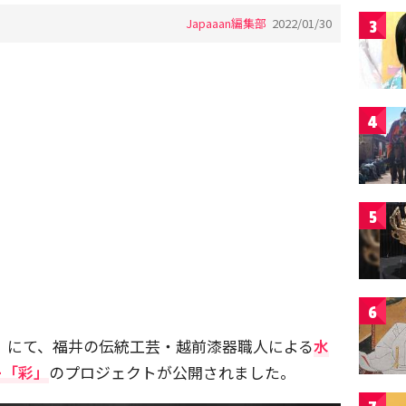
Japaaan編集部
2022/01/30
3
4
5
6
e」にて、福井の伝統工芸・越前漆器職人による
水
ー「彩」
のプロジェクトが公開されました。