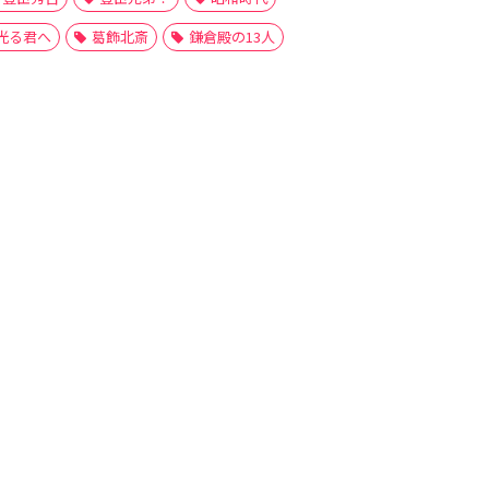
光る君へ
葛飾北斎
鎌倉殿の13人