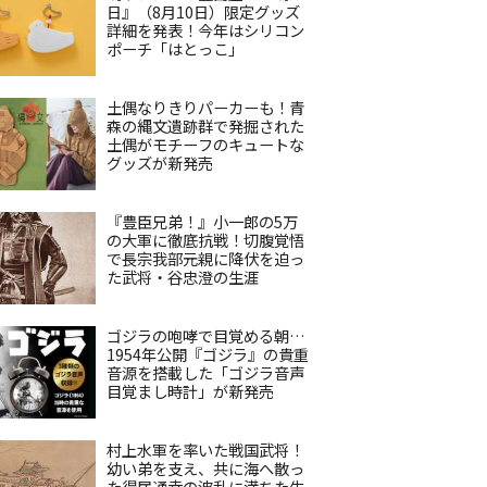
日』（8月10日）限定グッズ
詳細を発表！今年はシリコン
ポーチ「はとっこ」
土偶なりきりパーカーも！青
森の縄文遺跡群で発掘された
土偶がモチーフのキュートな
グッズが新発売
『豊臣兄弟！』小一郎の5万
の大軍に徹底抗戦！切腹覚悟
で長宗我部元親に降伏を迫っ
た武将・谷忠澄の生涯
ゴジラの咆哮で目覚める朝…
1954年公開『ゴジラ』の貴重
音源を搭載した「ゴジラ音声
目覚まし時計」が新発売
村上水軍を率いた戦国武将！
幼い弟を支え、共に海へ散っ
た得居通幸の波乱に満ちた生