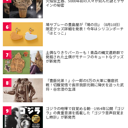
火焔型土器、5000年前の人々が刻んだ謎とデザ
インの秘密
鳩サブレーの豊島屋が『鳩の日』（8月10日）
6
限定グッズ詳細を発表！今年はシリコンポーチ
「はとっこ」
土偶なりきりパーカーも！青森の縄文遺跡群で
7
発掘された土偶がモチーフのキュートなグッズ
が新発売
『豊臣兄弟！』小一郎の5万の大軍に徹底抗
8
戦！切腹覚悟で長宗我部元親に降伏を迫った武
将・谷忠澄の生涯
ゴジラの咆哮で目覚める朝…1954年公開『ゴジ
9
ラ』の貴重音源を搭載した「ゴジラ音声目覚ま
し時計」が新発売