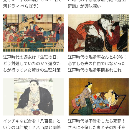
河ドラマ べらぼう】
奇談』が興味深い
江戸時代の遊女は「生理の日」
江戸時代の離婚率なんと4.8%！
どう対処していたのか？遊女た
必ずしも夫の自由ではなかった
ちが行っていた驚きの生理対策
江戸時代の離婚事情あれこれ
インチキな試合を「八百長」と
江戸時代は不倫をしたら死罪！
いうのは何故！？八百屋と関係
さらに不倫した妻とその相手を