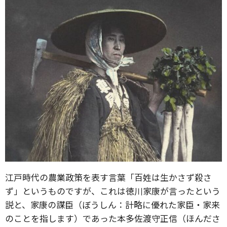
江戸時代の農業政策を表す言葉「百姓は生かさず殺さ
ず」というものですが、これは徳川家康が言ったという
説と、家康の謀臣（ぼうしん：計略に優れた家臣・家来
のことを指します）であった本多佐渡守正信（ほんださ