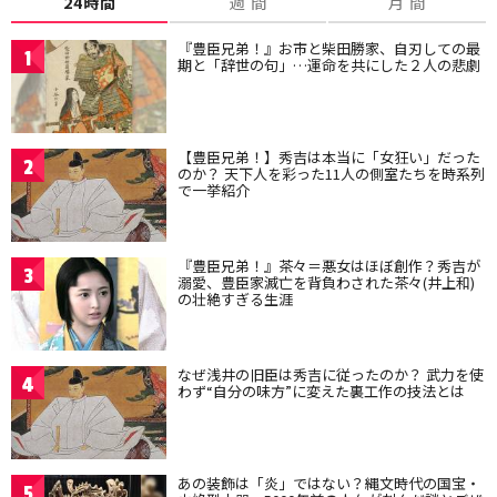
24時間
週 間
月 間
『豊臣兄弟！』お市と柴田勝家、自刃しての最
1
期と「辞世の句」…運命を共にした２人の悲劇
【豊臣兄弟！】秀吉は本当に「女狂い」だった
2
のか？ 天下人を彩った11人の側室たちを時系列
で一挙紹介
『豊臣兄弟！』茶々＝悪女はほぼ創作？秀吉が
3
溺愛、豊臣家滅亡を背負わされた茶々(井上和)
の壮絶すぎる生涯
なぜ浅井の旧臣は秀吉に従ったのか？ 武力を使
4
わず“自分の味方”に変えた裏工作の技法とは
あの装飾は「炎」ではない？縄文時代の国宝・
5