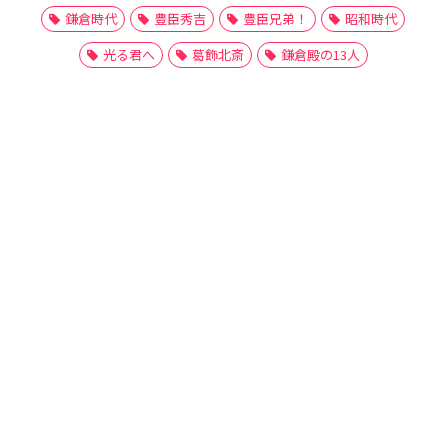
鎌倉時代
豊臣秀吉
豊臣兄弟！
昭和時代
光る君へ
葛飾北斎
鎌倉殿の13人