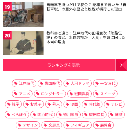
自転車を持つだけで税金？ 昭和まで続いた「自
19
転車税」の意外な歴史と脱税が横行した理由
教科書と違う！江戸時代の田沼意次「賄賂伝
20
説」の嘘と、水野忠邦が「大奥」を敵に回した
本当の理由
ランキングを表示
江戸時代
戦国時代
大河ドラマ
平安時代
アニメ
ロングセラー
戦国武将
スイーツ
雑学
お菓子
幕末
漫画
時代劇
テレビ
べらぼう
明治時代
徳川家康
織田信長
抹茶
デザイン
文房具
フィギュア
展覧会