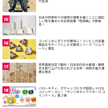
の生涯
日本の四季折々の植物や情景を描くことに相応
15
しい色を集めた水彩色鉛筆『色辞典』が新発
売！
コンビニおにぎりが文房具に！コンビニの定番
16
商品をモチーフにした文房具シリーズ『ジムマ
ート』誕生
世界遺産決定で脚光！日本初の巨大都城・藤原
17
京を創り上げた知られざる女帝・持統天皇の凄
絶な執念
ハローキティ、ポチャッコたちが昭和レトロな
18
コインケースに！「サンリオキャラクターズ コ
インケース」第２弾