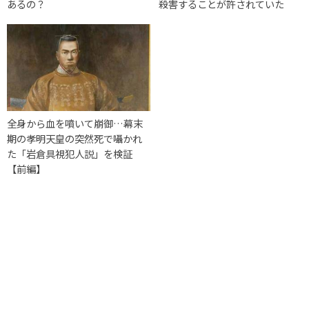
あるの？
殺害することが許されていた
全身から血を噴いて崩御…幕末
期の孝明天皇の突然死で囁かれ
た「岩倉具視犯人説」を検証
【前編】