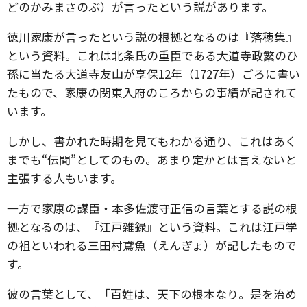
どのかみまさのぶ）が言ったという説があります。
徳川家康が言ったという説の根拠となるのは『落穂集』
という資料。これは北条氏の重臣である大道寺政繁のひ
孫に当たる大道寺友山が享保12年（1727年）ごろに書い
たもので、家康の関東入府のころからの事績が記されて
います。
しかし、書かれた時期を見てもわかる通り、これはあく
までも“伝聞”としてのもの。あまり定かとは言えないと
主張する人もいます。
一方で家康の謀臣・本多佐渡守正信の言葉とする説の根
拠となるのは、『江戸雑録』という資料。これは江戸学
の祖といわれる三田村鳶魚（えんぎょ）が記したもので
す。
彼の言葉として、「百姓は、天下の根本なり。是を治め