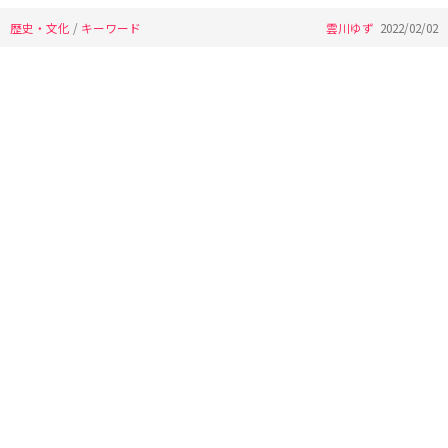
歴史・文化
/
キーワード
雲川ゆず
2022/02/02