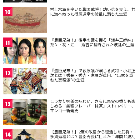
村上水軍を率いた戦国武将！幼い弟を支え、共
10
に海へ散った得居通幸の波乱に満ちた生涯
『豊臣兄弟！』後半の鍵を握る「浅井三姉妹」
11
茶々・初・江——秀吉に翻弄された波乱の生涯
『豊臣兄弟！』で萩原護が演じる武将・小堀正
12
次とは？秀長・秀吉・家康が重用、“出家を重
ねた実務派”の生涯
しっかり抹茶の味わい、さらに果実の香りも楽
13
しめる「無糖フレーバー抹茶」ストロベリー、
マンゴー新発売
【豊臣兄弟！】2度の改易から復活した武将・
14
多賀秀種とは？豊臣秀長に仕えた半年間と波乱