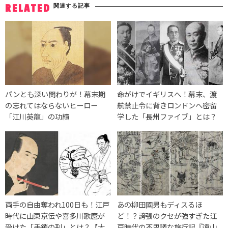
関連する記事
RELATED
パンとも深い関わりが！幕末期
命がけでイギリスへ！幕末、渡
の忘れてはならないヒーロー
航禁止令に背きロンドンへ密留
「江川英龍」の功績
学した「長州ファイブ」とは？
両手の自由奪われ100日も！江戸
あの柳田國男もディスるほ
時代に山東京伝や喜多川歌麿が
ど！？誇張のクセが強すぎた江
受けた「手鎖の刑」とは？【大
戸時代の不思議な旅行記『遠山