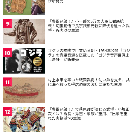
が新発売
『豊臣兄弟！』小一郎の5万の大軍に徹底抗
9
戦！切腹覚悟で長宗我部元親に降伏を迫った武
将・谷忠澄の生涯
ゴジラの咆哮で目覚める朝…1954年公開『ゴジ
10
ラ』の貴重音源を搭載した「ゴジラ音声目覚ま
し時計」が新発売
村上水軍を率いた戦国武将！幼い弟を支え、共
11
に海へ散った得居通幸の波乱に満ちた生涯
『豊臣兄弟！』で萩原護が演じる武将・小堀正
12
次とは？秀長・秀吉・家康が重用、“出家を重
ねた実務派”の生涯