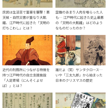
庶民は生活苦で富豪を襲撃！悪
空腹のあまり人肉を喰らった人
天候・自然災害が重なり大飢
も… 江戸時代に起きた史上最悪
饉、江戸時代に起きた「天明の
の「天明の大飢饉」はどのよう
打ちこわし」とは？
なものだったのか？
近代の刑務所につながる特徴を
誰だよ（笑）サンタクロース…
持つ江戸時代の自立支援施設
いや「三太九郎」から始まった
「人足寄場（にんそくよせ
日本のクリスマスの歴史
ば）」とは？