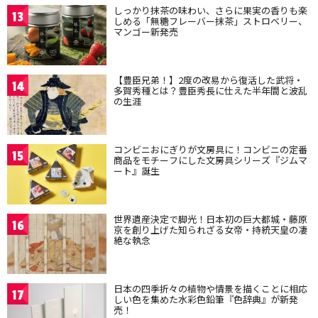
しっかり抹茶の味わい、さらに果実の香りも楽
13
しめる「無糖フレーバー抹茶」ストロベリー、
マンゴー新発売
【豊臣兄弟！】2度の改易から復活した武将・
14
多賀秀種とは？豊臣秀長に仕えた半年間と波乱
の生涯
コンビニおにぎりが文房具に！コンビニの定番
15
商品をモチーフにした文房具シリーズ『ジムマ
ート』誕生
世界遺産決定で脚光！日本初の巨大都城・藤原
16
京を創り上げた知られざる女帝・持統天皇の凄
絶な執念
日本の四季折々の植物や情景を描くことに相応
17
しい色を集めた水彩色鉛筆『色辞典』が新発
売！