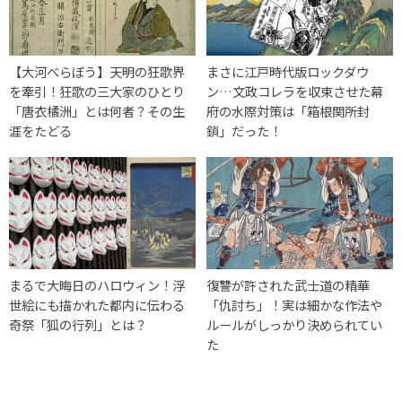
【大河べらぼう】天明の狂歌界
まさに江戸時代版ロックダウ
を牽引！狂歌の三大家のひとり
ン…文政コレラを収束させた幕
「唐衣橘洲」とは何者？その生
府の水際対策は「箱根関所封
涯をたどる
鎖」だった！
まるで大晦日のハロウィン！浮
復讐が許された武士道の精華
世絵にも描かれた都内に伝わる
「仇討ち」！実は細かな作法や
奇祭「狐の行列」とは？
ルールがしっかり決められてい
た