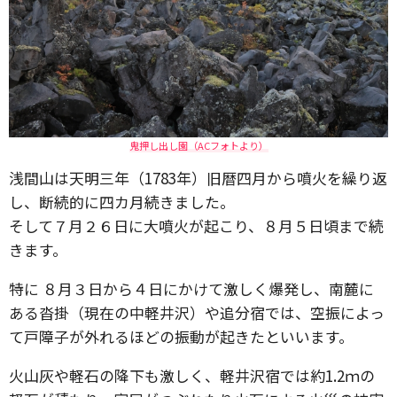
鬼押し出し園（ACフォトより）
浅間山は天明三年（1783年）旧暦四月から噴火を繰り返
し、断続的に四カ月続きました。
そして７月２６日に大噴火が起こり、８月５日頃まで続
きます。
特に ８月３日から４日にかけて激しく爆発し、南麓に
ある沓掛（現在の中軽井沢）や追分宿では、空振によっ
て戸障子が外れるほどの振動が起きたといいます。
火山灰や軽石の降下も激しく、軽井沢宿では約1.2ｍの