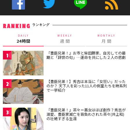
ランキング
RANKING
DAILY
WEEKLY
MONTHLY
24時間
週 間
月 間
『豊臣兄弟！』お市と柴田勝家、自刃しての最
1
期と「辞世の句」…運命を共にした２人の悲劇
【豊臣兄弟！】秀吉は本当に「女狂い」だった
2
のか？ 天下人を彩った11人の側室たちを時系列
で一挙紹介
『豊臣兄弟！』茶々＝悪女はほぼ創作？秀吉が
3
溺愛、豊臣家滅亡を背負わされた茶々(井上和)
の壮絶すぎる生涯