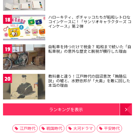
ハローキティ、ポチャッコたちが昭和レトロな
18
コインケースに！「サンリオキャラクターズ コ
インケース」第２弾
自転車を持つだけで税金？ 昭和まで続いた「自
19
転車税」の意外な歴史と脱税が横行した理由
教科書と違う！江戸時代の田沼意次「賄賂伝
20
説」の嘘と、水野忠邦が「大奥」を敵に回した
本当の理由
ランキングを表示
江戸時代
戦国時代
大河ドラマ
平安時代