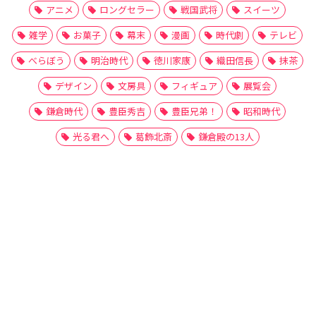
アニメ
ロングセラー
戦国武将
スイーツ
雑学
お菓子
幕末
漫画
時代劇
テレビ
べらぼう
明治時代
徳川家康
織田信長
抹茶
デザイン
文房具
フィギュア
展覧会
鎌倉時代
豊臣秀吉
豊臣兄弟！
昭和時代
光る君へ
葛飾北斎
鎌倉殿の13人