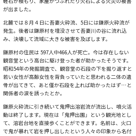
軽石が積もり、家屋がつぶれたり火石による火災の被害
が出ました。
北麓では８月４日に吾妻火砕流、5日には鎌原火砕流が
発生。後者は鎌原村を埋没させて吾妻川の谷に流れ込
み、決壊して流域に大きな被害を及ぼします。
鎌原村の住民は 597人中466人が死亡。今は存在しない
観音堂という高台に駆け登った者が助かったそうです。
昭和54年の発掘調査で、観音堂の石段の下を掘り返すと
若い女性が高齢女性を背負っていたと思われる二体の遺
骨が出てきて、あと僅か石段を上れば助かったはず…と
関係者の涙を誘ったとか。
鎌原火砕流に引き続いて鬼押出溶岩流が流出し、噴火活
動は終了します。現在は「鬼押出園」という観光地とし
て、溶岩台地を直接歩くことができます。名前は、火口
で鬼が暴れて岩を押し出したという人々の印象から名付