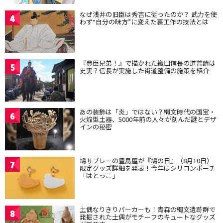
なぜ浅井の旧臣は秀吉に従ったのか？ 武力を使
4
わず“自分の味方”に変えた裏工作の技法とは
『豊臣兄弟！』で描かれた織田信長の道普請は
5
史実？信長が実施した街道整備の施策を紹介
あの装飾は「炎」ではない？縄文時代の国宝・
6
火焔型土器、5000年前の人々が刻んだ謎とデザ
インの秘密
鳩サブレーの豊島屋が『鳩の日』（8月10日）
7
限定グッズ詳細を発表！今年はシリコンポーチ
「はとっこ」
土偶なりきりパーカーも！青森の縄文遺跡群で
8
発掘された土偶がモチーフのキュートなグッズ