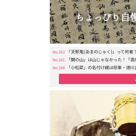
「天邪鬼(あまのじゃく)」って何
No.202
「関の山」は山じゃなかった！「高
No.201
「小松菜」の名付け親は将軍・徳川
No.200