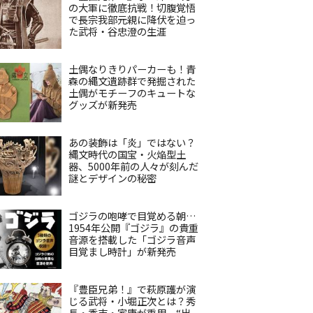
の大軍に徹底抗戦！切腹覚悟
で長宗我部元親に降伏を迫っ
た武将・谷忠澄の生涯
土偶なりきりパーカーも！青
森の縄文遺跡群で発掘された
土偶がモチーフのキュートな
グッズが新発売
あの装飾は「炎」ではない？
縄文時代の国宝・火焔型土
器、5000年前の人々が刻んだ
謎とデザインの秘密
ゴジラの咆哮で目覚める朝…
1954年公開『ゴジラ』の貴重
音源を搭載した「ゴジラ音声
目覚まし時計」が新発売
『豊臣兄弟！』で萩原護が演
じる武将・小堀正次とは？秀
長・秀吉・家康が重用、“出