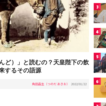
3
4
5
んど）」と読むの？天皇陛下の飲
来するその語源
6
角田晶生（つのだ あきお）
2022/01/22