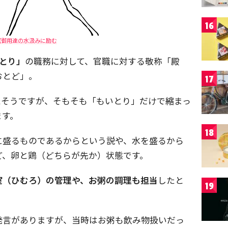
16
室御用達の水汲みに励む
いとり」
の職務に対して、官職に対する敬称「殿
おとど」。
17
たそうですが、そもそも「もいとり」だけで縮まっ
ます。
18
に盛るものであるからという説や、水を盛るから
ど、卵と鶏（どちらが先か）状態です。
室（ひむろ）の管理や、お粥の調理も担当
したと
19
発言がありますが、当時はお粥も飲み物扱いだっ