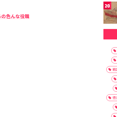
20
ちの色んな役職
戦
徳