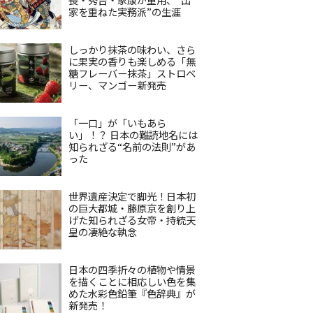
家を重ねた実務派”の生涯
しっかり抹茶の味わい、さら
に果実の香りも楽しめる「無
糖フレーバー抹茶」ストロベ
リー、マンゴー新発売
「一口」が「いもあら
い」！？ 日本の難読地名には
知られざる“名前の法則”があ
った
世界遺産決定で脚光！日本初
の巨大都城・藤原京を創り上
げた知られざる女帝・持統天
皇の凄絶な執念
日本の四季折々の植物や情景
を描くことに相応しい色を集
めた水彩色鉛筆『色辞典』が
新発売！