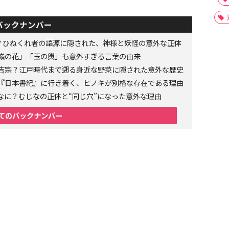
バックナンバー
者？ひねくれ者の語源に隠された、神様と妖怪の意外な正体
嶺の花」「玉の輿」も意外すぎる言葉の由来
吉宗？江戸時代まで遡る身近な野菜に隠された意外な歴史
『日本書紀』に行き着く、ヒノキが別格な存在である理由
なに？むじなの正体と“同じ穴”になった意外な理由
てのバックナンバー