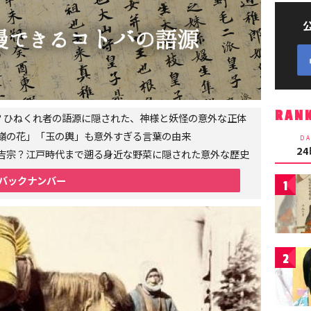
RAN
者？ひねくれ者の語源に隠された、神様と妖怪の意外な正体
嶺の花」「玉の輿」も意外すぎる言葉の由来
DA
2
吉宗？江戸時代まで遡る身近な野菜に隠された意外な歴史
バックナンバー
1
2