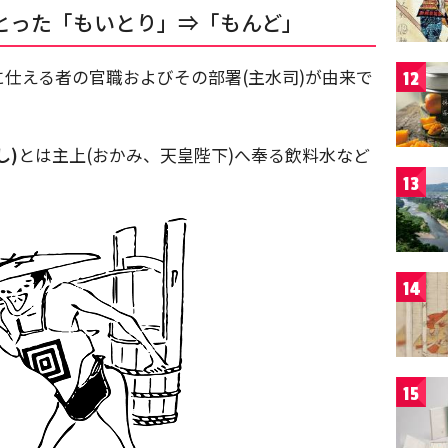
とった「もいとり」⇒「もんど」
仕える者の官職およびその部署(主水司)が由来で
12
し)
とは主上(おかみ、天皇陛下)へ奉る飲料水など
13
14
15