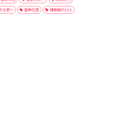
光る君へ
葛飾北斎
鎌倉殿の13人