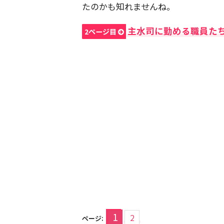
たのかも知れませんね。
主水司に勤める職員た
2ページ目
1
2
ページ: