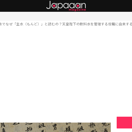
水でなぜ「主水（もんど）」と読むの？天皇陛下の飲料水を管理する役職に由来す