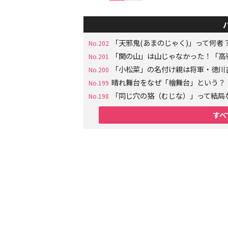
「天邪鬼(あまのじゃく)」って何
No.202
「関の山」は山じゃなかった！「高
No.201
「小松菜」の名付け親は将軍・徳川
No.200
晴れ舞台をなぜ「檜舞台」という？
No.199
「同じ穴の狢（むじな）」って結局
No.198
すべ