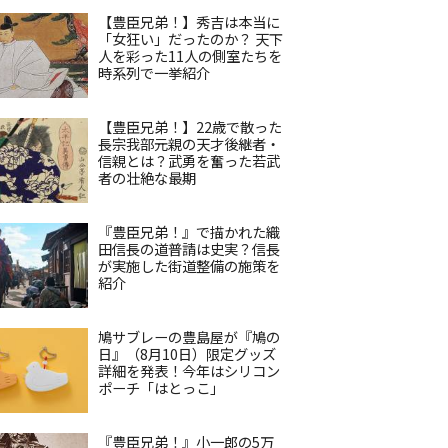
【豊臣兄弟！】秀吉は本当に
「女狂い」だったのか？ 天下
人を彩った11人の側室たちを
時系列で一挙紹介
【豊臣兄弟！】22歳で散った
長宗我部元親の天才後継者・
信親とは？武勇を奮った若武
者の壮絶な最期
『豊臣兄弟！』で描かれた織
田信長の道普請は史実？信長
が実施した街道整備の施策を
紹介
鳩サブレーの豊島屋が『鳩の
日』（8月10日）限定グッズ
詳細を発表！今年はシリコン
ポーチ「はとっこ」
『豊臣兄弟！』小一郎の5万