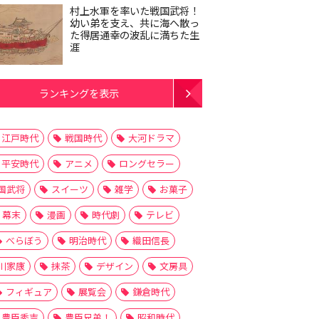
村上水軍を率いた戦国武将！
幼い弟を支え、共に海へ散っ
た得居通幸の波乱に満ちた生
涯
ランキングを表示
江戸時代
戦国時代
大河ドラマ
平安時代
アニメ
ロングセラー
国武将
スイーツ
雑学
お菓子
幕末
漫画
時代劇
テレビ
べらぼう
明治時代
織田信長
川家康
抹茶
デザイン
文房具
フィギュア
展覧会
鎌倉時代
豊臣秀吉
豊臣兄弟！
昭和時代