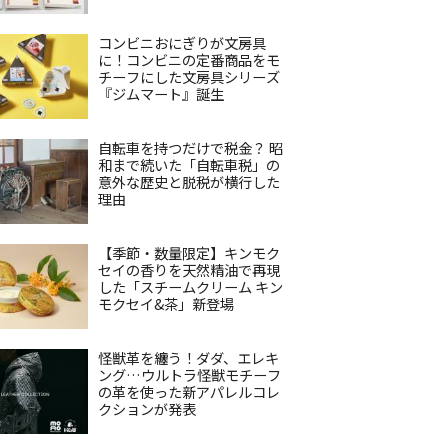
コンビニおにぎりが文房具
に！コンビニの定番商品をモ
チーフにした文房具シリーズ
『ジムマート』誕生
自転車を持つだけで税金？ 昭
和まで続いた「自転車税」の
意外な歴史と脱税が横行した
理由
【季節・数量限定】キンモク
セイの香りを天然精油で再現
した「スチームクリーム キン
モクセイ&茶」新登場
怪獣革を纏う！ダダ、エレキ
ング…ウルトラ怪獣モチーフ
の革を使った新アパレルコレ
クションが発表